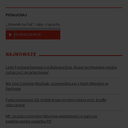
POSŁUCHAJ
„Słownik na Fali”: żaby i ropuchy
00
:
00
:
00
|
00
:
00
:
00
NAJNOWSZE
Letni Festiwal Innowacji w Białogardzie. Nowe technologie można
zobaczyć i przetestować
Nie żyje Czesław Woźniak, przewodniczący Rady Miejskiej w
Darłowie
Funkcjonariusze SG rozbili grupę przemycającą m.in. środki
odurzające
MF: oszuści rozsyłają fałszywe wiadomości o zwrocie
nadpłaconego podatku PIT