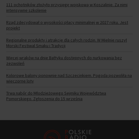
111 ochotników złożyło przysięgę wojskową w Koszalinie. Za nimi
intensywne szkolenie
Rząd zdecydował o wysokości płacy minimalnej w 2027 roku. Jest
projekt
Regionalne produkty i atrakcje dla całych rodzin. W Mielnie ruszył
Morski Festiwal Smaku i Tradycji
Więcej wraków na dnie Bałtyku dostępnych do nurkowania bez
zezwoleń
Kolorowe balony ponownie nad Szczecinkiem. Pogoda pozwoliła na
wieczorne loty
Trwa nabór do Młodzieżowego Sejmiku Województwa
Pomorskiego. Zgłoszenia do 15 września