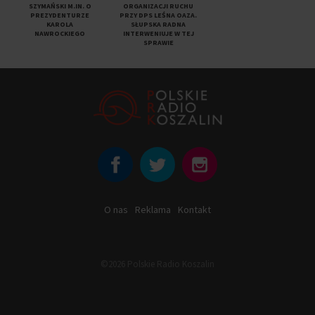
SZYMAŃSKI M.IN. O
ORGANIZACJI RUCHU
PREZYDENTURZE
PRZY DPS LEŚNA OAZA.
KAROLA
SŁUPSKA RADNA
NAWROCKIEGO
INTERWENIUJE W TEJ
SPRAWIE
O nas
Reklama
Kontakt
©2026 Polskie Radio Koszalin