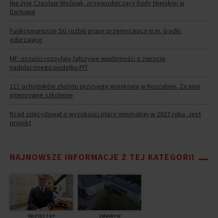
Nie żyje Czesław Woźniak, przewodniczący Rady Miejskiej w
Darłowie
Funkcjonariusze SG rozbili grupę przemycającą m.in. środki
odurzające
MF: oszuści rozsyłają fałszywe wiadomości o zwrocie
nadpłaconego podatku PIT
111 ochotników złożyło przysięgę wojskową w Koszalinie. Za nimi
intensywne szkolenie
Rząd zdecydował o wysokości płacy minimalnej w 2027 roku. Jest
projekt
NAJNOWSZE INFORMACJE Z TEJ KATEGORII
KRZYSZTOF
ZMIANY W