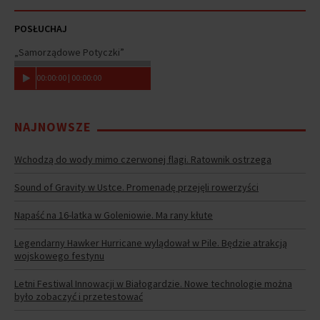
POSŁUCHAJ
„Samorządowe Potyczki”
00
:
00
:
00
|
00
:
00
:
00
NAJNOWSZE
Wchodzą do wody mimo czerwonej flagi. Ratownik ostrzega
Sound of Gravity w Ustce. Promenadę przejęli rowerzyści
Napaść na 16-latka w Goleniowie. Ma rany kłute
Legendarny Hawker Hurricane wylądował w Pile. Będzie atrakcją
wojskowego festynu
Letni Festiwal Innowacji w Białogardzie. Nowe technologie można
było zobaczyć i przetestować