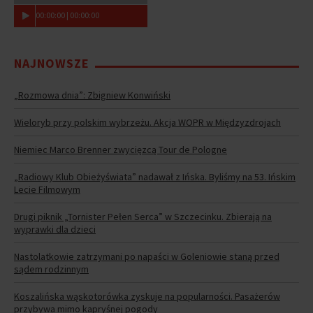
00
:
00
:
00
|
00
:
00
:
00
NAJNOWSZE
„Rozmowa dnia”: Zbigniew Konwiński
Wieloryb przy polskim wybrzeżu. Akcja WOPR w Międzyzdrojach
Niemiec Marco Brenner zwycięzcą Tour de Pologne
„Radiowy Klub Obieżyświata” nadawał z Ińska. Byliśmy na 53. Ińskim
Lecie Filmowym
Drugi piknik „Tornister Pełen Serca” w Szczecinku. Zbierają na
wyprawki dla dzieci
Nastolatkowie zatrzymani po napaści w Goleniowie staną przed
sądem rodzinnym
Koszalińska wąskotorówka zyskuje na popularności. Pasażerów
przybywa mimo kapryśnej pogody