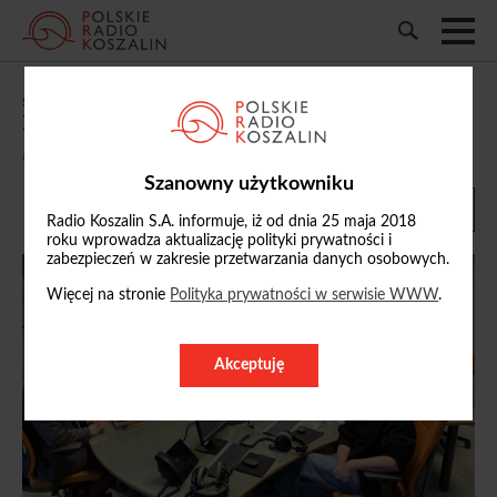
„Po słowie”: m.in. o nocnej prohibicji w
Koszalinie i sytuacji w ochronie zdrowia
07/12/2025, 15:12
Szanowny użytkowniku
Radio Koszalin S.A. informuje, iż od dnia 25 maja 2018
roku wprowadza aktualizację polityki prywatności i
zabezpieczeń w zakresie przetwarzania danych osobowych.
Więcej na stronie
Polityka prywatności w serwisie WWW
.
Akceptuję