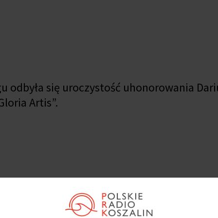
gu odbyła się uroczystość uhonorowania Dari
oria Artis”.
ów jazzowych młodego pokolenia, który odwa