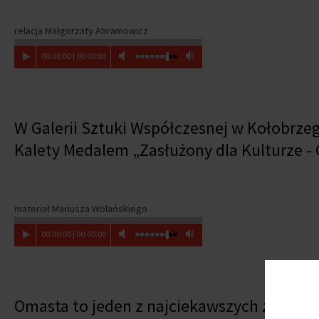
relacja Małgorzaty Abramowicz
00
:
00
:
00
|
00
:
00
:
00
W Galerii Sztuki Współczesnej w Kołobrze
Kalety Medalem „Zasłużony dla Kulturze - Gl
materiał Mariusza Wolańskiego
00
:
00
:
00
|
00
:
00
:
00
Omasta to jeden z najciekawszych zespoł