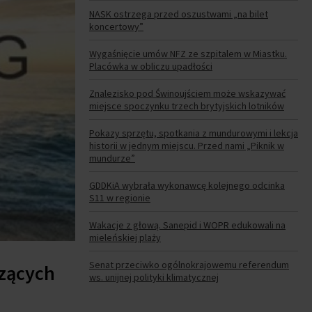
NASK ostrzega przed oszustwami „na bilet
koncertowy”
Wygaśnięcie umów NFZ ze szpitalem w Miastku.
Placówka w obliczu upadłości
Znalezisko pod Świnoujściem może wskazywać
miejsce spoczynku trzech brytyjskich lotników
Pokazy sprzętu, spotkania z mundurowymi i lekcja
historii w jednym miejscu. Przed nami „Piknik w
mundurze”
GDDKiA wybrała wykonawcę kolejnego odcinka
S11 w regionie
Wakacje z głową. Sanepid i WOPR edukowali na
mieleńskiej plaży
Senat przeciwko ogólnokrajowemu referendum
czących
ws. unijnej polityki klimatycznej