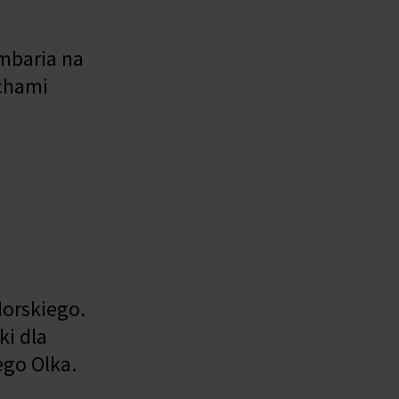
mbaria na
chami
orskiego.
ki dla
ego Olka.