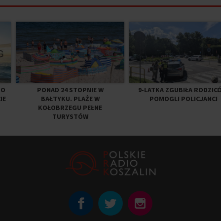
 O
PONAD 24 STOPNIE W
9-LATKA ZGUBIŁA RODZIC
IE
BAŁTYKU. PLAŻE W
POMOGLI POLICJANCI
KOŁOBRZEGU PEŁNE
TURYSTÓW