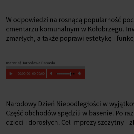
W odpowiedzi na rosnącą popularność p
cmentarzu komunalnym w Kołobrzegu. Inwe
zmarłych, a także poprawi estetykę i funk
materiał Jarosława Banasia
00
:
00
:
00
|
00
:
00
:
00
Narodowy Dzień Niepodległości w wyjątko
Część obchodów spędzili w basenie. Po raz
dzieci i dorosłych. Cel imprezy szczytny - z