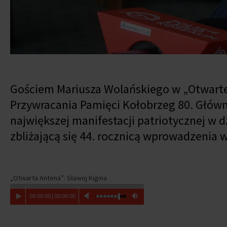
Gościem Mariusza Wolańskiego w „Otwartej
Przywracania Pamięci Kołobrzeg 80. Główn
największej manifestacji patriotycznej w d
zbliżającą się 44. rocznicą wprowadzenia 
„Otwarta Antena”: Sławoj Kigina
00
:
00
:
00
|
00
:
00
:
00