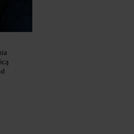
nia
icą
ad