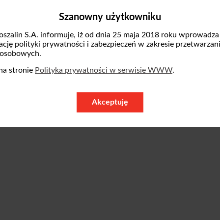
unikalne i nowatorskie brzmienie. Zespół cze
Szanowny użytkowniku
egend, jak i współczesnych nurtów, co czyni 
ejście spotkało się z uznaniem zarówno wśró
oszalin S.A. informuje, iż od dnia 25 maja 2018 roku wprowadza
zację polityki prywatności i zabezpieczeń w zakresie przetwarzan
obiecującą przyszłość na międzynarodowej sce
 osobowych.
ą płytę Omasta - Jazz Report from the Hood
na stronie
Polityka prywatności w serwisie WWW
.
Records.
Akceptuję