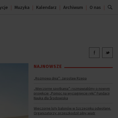
ycje
Muzyka
Kalendarz
Archiwum
O nas
NAJNOWSZE
„Rozmowa dnia”: Jarosław Rzepa
„Wieczorne spotkania”: rozmawialiśmy o nowym
projekcie „Pomoc na wyciągnięcie ręki” Fundacji
Nauka dla Środowiska
Wieczorne loty balonów w Szczecinku odwołane.
Organizatorzy: przeszkodził silny wiatr