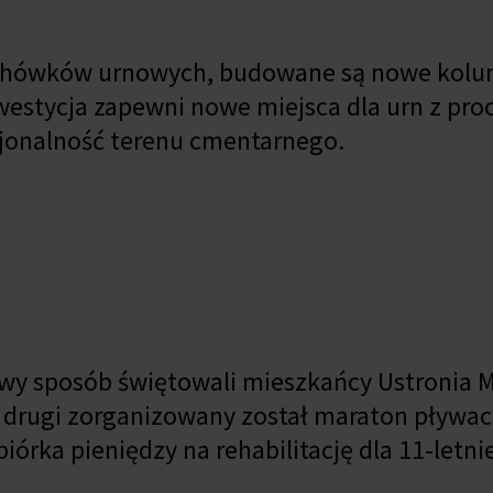
ochówków urnowych, budowane są nowe kolu
stycja zapewni nowe miejsca dla urn z pro
cjonalność terenu cmentarnego.
wy sposób świętowali mieszkańcy Ustronia M
 drugi zorganizowany został maraton pływac
biórka pieniędzy na rehabilitację dla 11-letni