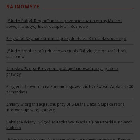
NAJNOWSZE
„Studio Bałtyk Region”: m.in. o powrocie Łaz do gminy Mielno i
nowej inwestycji Elektrociepłowni Rosnowo
Krzysztof Szymański m.in. o prezydenturze Karola Nawrockiego
„Studio Kołobrzeg”: rekordowo ciepły Bałtyk, „betonoza” i brak
schronów
Jarosław Rzepa: Prezydent próbuje budować pozycję lidera
prawicy
Przyjechał rowerem na komendę sprawdzić trzeźwość. Zapłaci 2500
zł mandatu
Zmiany w organizacji ruchu przy DPS Leśna Oaza. Słupska radna
interweniuje w tej sprawie
Pękające ściany i wilgoć. Mieszkańcy skarżą się na usterki w nowych
blokach
„Wieczorne spotkania”: rozmawialiśmy o nowym projekcie „Pomoc