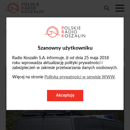
Wypadek na S6 w powiecie kołobrzeskim.
Sześć osób rannych, w tym dwoje dzieci
10/11/2025, 18:36
Szanowny użytkowniku
Radio Koszalin S.A. informuje, iż od dnia 25 maja 2018
roku wprowadza aktualizację polityki prywatności i
zabezpieczeń w zakresie przetwarzania danych osobowych.
Więcej na stronie
Polityka prywatności w serwisie WWW
.
Akceptuję