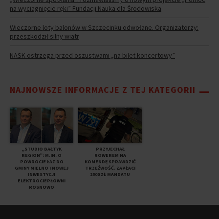
na wyciągnięcie ręki” Fundacji Nauka dla Środowiska
Wieczorne loty balonów w Szczecinku odwołane. Organizatorzy:
przeszkodził silny wiatr
NASK ostrzega przed oszustwami „na bilet koncertowy”
NAJNOWSZE INFORMACJE Z TEJ KATEGORII
„STUDIO BAŁTYK
PRZYJECHAŁ
REGION”: M.IN. O
ROWEREM NA
POWROCIE ŁAZ DO
KOMENDĘ SPRAWDZIĆ
GMINY MIELNO I NOWEJ
TRZEŹWOŚĆ. ZAPŁACI
INWESTYCJI
2500 ZŁ MANDATU
ELEKTROCIEPŁOWNI
ROSNOWO