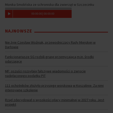
Monika Smolińska ze schroniska dla zwierząt w Szczecinku
00
:
00
:
00
|
00
:
00
:
00
NAJNOWSZE
Nie żyje Czesław Woźniak, przewodniczący Rady Miejskiej w
Darłowie
Funkcjonariusze SG rozbili grupę przemycającą m.in. środki
odurzające
MF: oszuści rozsyłają fałszywe wiadomości o zwrocie
nadpłaconego podatku PIT
111 ochotników złożyło przysięgę wojskową w Koszalinie. Za nimi
intensywne szkolenie
Rząd zdecydował o wysokości płacy minimalnej w 2027 roku. Jest
projekt