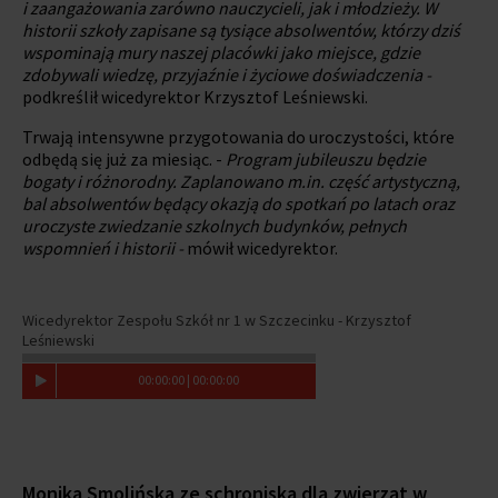
i zaangażowania zarówno nauczycieli, jak i młodzieży. W
historii szkoły zapisane są tysiące absolwentów, którzy dziś
wspominają mury naszej placówki jako miejsce, gdzie
zdobywali wiedzę, przyjaźnie i życiowe doświadczenia -
podkreślił wicedyrektor Krzysztof Leśniewski.
Trwają intensywne przygotowania do uroczystości, które
odbędą się już za miesiąc. -
Program jubileuszu będzie
bogaty i różnorodny. Zaplanowano m.in. część artystyczną,
bal absolwentów będący okazją do spotkań po latach oraz
uroczyste zwiedzanie szkolnych budynków, pełnych
wspomnień i historii -
mówił
wicedyrektor.
Wicedyrektor Zespołu Szkół nr 1 w Szczecinku - Krzysztof
Leśniewski
00
:
00
:
00
|
00
:
00
:
00
Monika Smolińska ze schroniska dla zwierząt w