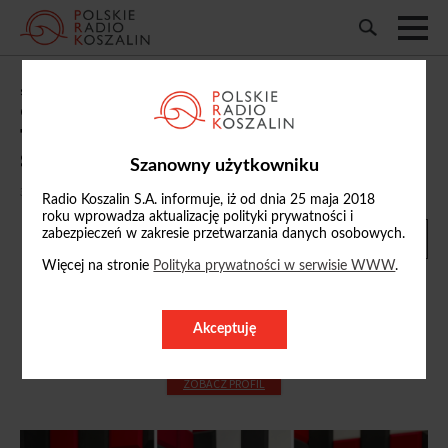
„Studio Bałtyk Szczecinek”: m.in. o
otwarciu Centrum Diagnostyczno-
Terapeutycznym dla dzieci z FASD w
Szczecinku
Szanowny użytkowniku
30/09/2025, 10:21
Radio Koszalin S.A. informuje, iż od dnia 25 maja 2018
roku wprowadza aktualizację polityki prywatności i
zabezpieczeń w zakresie przetwarzania danych osobowych.
Więcej na stronie
Polityka prywatności w serwisie WWW
.
Akceptuję
Patryk Żak
ZOBACZ PROFIL