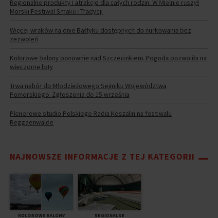
Regionalne produkty i atrakcje dla całych rodzin. W Mielnie ruszył
Morski Festiwal Smaku i Tradycji
Więcej wraków na dnie Bałtyku dostępnych do nurkowania bez
zezwoleń
Kolorowe balony ponownie nad Szczecinkiem. Pogoda pozwoliła na
wieczorne loty
Trwa nabór do Młodzieżowego Sejmiku Województwa
Pomorskiego. Zgłoszenia do 15 września
Plenerowe studio Polskiego Radia Koszalin na festiwalu
Reggaenwalde
NAJNOWSZE INFORMACJE Z TEJ KATEGORII
KOLOROWE BALONY
REGIONALNE