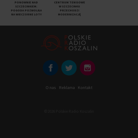
PONOWNIE NAD
CENTRUM TENISOWE
SZCZECINKIEM.
W SZCZECINKU
POGODA POZWOLIŁA
PRZECHODZI
NA WIECZORNE LOTY
MODERNIZACJĘ
O nas
Reklama
Kontakt
©2026 Polskie Radio Koszalin