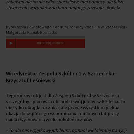
zapewnienie im nie tylko specjalistycznej pomocy, ale także
stworzenie warunków do harmonijnego rozwoju -
dodała.
Dyrektorka Powiatowego Centrum Pomocy Rodzinie w Szczecinku -
Małgorzata Kubiak-Horniatko
00
:
00
:
00
|
00
:
00
:
00
Wicedyrektor Zespołu Szkół nr 1 w Szczecinku -
Krzysztof Leśniewski
Tegoroczny rok jest dla Zespołu Szkół nr 1 w Szczecinku
szczególny - placówka obchodzi swój jubileusz 80-lecia. To
nie tylko okrągła rocznica, ale przede wszystkim piękna
okazja do wspólnego wspominania minionych lat pracy,
nauki i wychowania wielu pokoleń uczniów.
- To dla nas wyjątkowy jubileusz, symbol wieloletniej tradycji