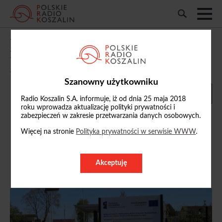
W PSZOK-u w Będzinie trwa zbiórka dla
koszalińskiego schroniska dla zwierząt
29/08/2025, 19:02
Szanowny użytkowniku
Radio Koszalin S.A. informuje, iż od dnia 25 maja 2018
roku wprowadza aktualizację polityki prywatności i
zabezpieczeń w zakresie przetwarzania danych osobowych.
Więcej na stronie
Polityka prywatności w serwisie WWW
.
Radosław Zmudziński
Akceptuję
ZOBACZ PROFIL