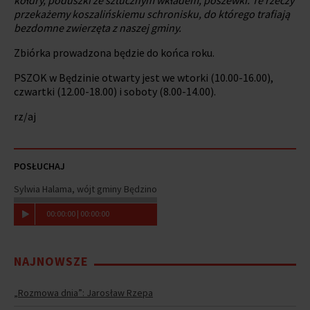
przekażemy koszalińskiemu schronisku, do którego trafiają
bezdomne zwierzęta z naszej gminy.
Zbiórka prowadzona będzie do końca roku.
PSZOK w Będzinie otwarty jest we wtorki (10.00-16.00),
czwartki (12.00-18.00) i soboty (8.00-14.00).
rz/aj
POSŁUCHAJ
Sylwia Halama, wójt gminy Będzino
00
:
00
:
00
|
00
:
00
:
00
NAJNOWSZE
„Rozmowa dnia”: Jarosław Rzepa