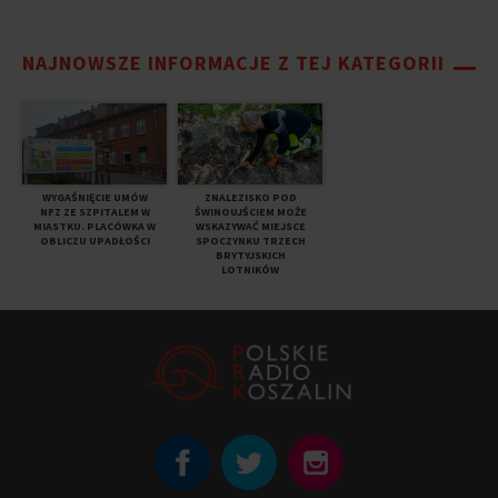
NAJNOWSZE INFORMACJE Z TEJ KATEGORII
WYGAŚNIĘCIE UMÓW
ZNALEZISKO POD
NFZ ZE SZPITALEM W
ŚWINOUJŚCIEM MOŻE
MIASTKU. PLACÓWKA W
WSKAZYWAĆ MIEJSCE
OBLICZU UPADŁOŚCI
SPOCZYNKU TRZECH
BRYTYJSKICH
LOTNIKÓW