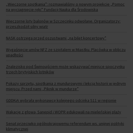
„Wieczorne spotkania”: rozmawialiśmy o nowym projekcie „Pomoc
na wyciągnięcie ręki” Fundacji Nauka dla Środowiska
Wieczorne loty balonów w Szczecinku odwołane. Organizatorzy:
przeszkodził silny wiatr
NASK ostrzega przed oszustwami „na bilet koncertowy”
Wygaśnięcie umów NFZ ze szpitalem w Miastku. Placówka w obliczu
upadłości
Znalezisko pod Świnoujściem może wskazywać miejsce spoczynku
trzech brytyjskich lotników
Pokazy sprzętu, spotkania z mundurowymi i lekcja historii w jednym
miejscu. Przed nami „Piknik w mundurze”
GDDKiA wybrała wykonawcę kolejnego odcinka S11 w regionie
Wakacje z głową. Sanepid i WOPR edukowali na mieleńskiej plaży
Senat przeciwko ogólnokrajowemu referendum ws. unijnej polityki
klimatycznej