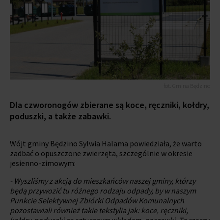
fot. Gmina Będzino
Dla czworonogów zbierane są koce, ręczniki, kołdry,
poduszki, a także zabawki.
Wójt gminy Będzino Sylwia Halama powiedziała, że warto
zadbać o opuszczone zwierzęta, szczególnie w okresie
jesienno-zimowym:
- Wyszliśmy z akcją do mieszkańców naszej gminy, którzy
będą przywozić tu różnego rodzaju odpady, by w naszym
Punkcie Selektywnej Zbiórki Odpadów Komunalnych
pozostawiali również takie tekstylia jak: koce, ręczniki,
kołdry, poduszki ze sztucznym wkładem, poszewki. Te rzeczy