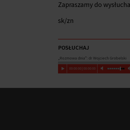
Zapraszamy do wysłuch
sk/zn
POSŁUCHAJ
„Rozmowa dnia”: dr Wojciech Grobelski
00
:
00
:
00
|
00
:
00
:
00