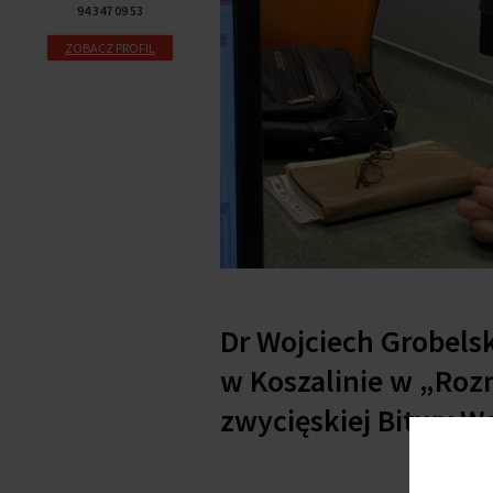
94 347 09 53
ZOBACZ PROFIL
Dr Wojciech Grobels
w Koszalinie w „Roz
zwycięskiej Bitwy Wa