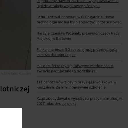
Legendarny Hawker Hurricane wylądował w Pile.
Będzie atrakcją wojskowego festynu
Letni Festiwal Innowacji w Białogardzie. Nowe
technologie można było zobaczyć i przetestować
Nie żyje Czesław Woźniak, przewodniczący Rady
Miejskiej w Darłowie
Funkcjonariusze SG rozbili grupę przemycającą
m.in. środki odurzające
MF: oszuści rozsyłają fałszywe wiadomości o
zwrocie nadpłaconego podatku PIT
. Polskie Radio Koszalin
111 ochotników złożyło przysięgę wojskową w
lotniczej
Koszalinie. Za nimi intensywne szkolenie
Rząd zdecydował o wysokości płacy minimalnej w
2027 roku. Jest projekt