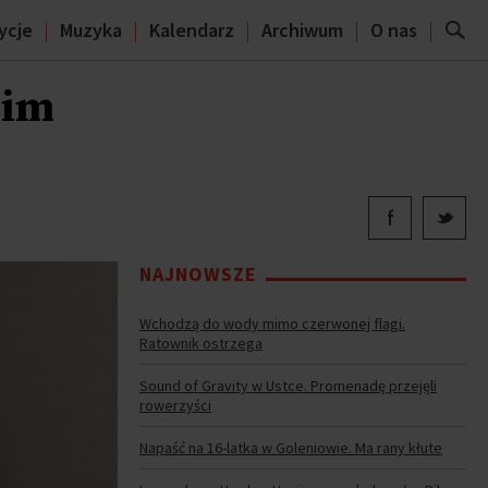
ycje
Muzyka
Kalendarz
Archiwum
O nas
kim
NAJNOWSZE
Wchodzą do wody mimo czerwonej flagi.
Ratownik ostrzega
Sound of Gravity w Ustce. Promenadę przejęli
rowerzyści
Napaść na 16-latka w Goleniowie. Ma rany kłute