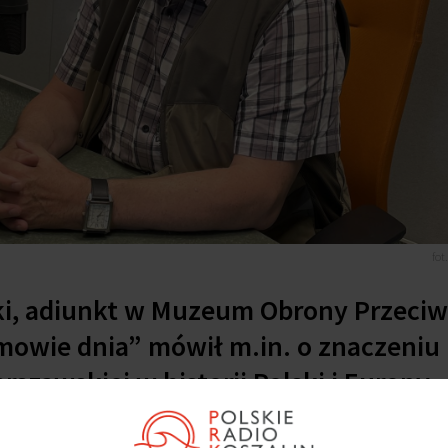
fot
ki, adiunkt w Muzeum Obrony Przeciw
mowie dnia” mówił m.in. o znaczeniu
rszawskiej w historii Polski i Europy.