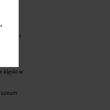
y
lskie
ia
obnych
początku
łkiem
ramię,
e klęski w
 Muzeum