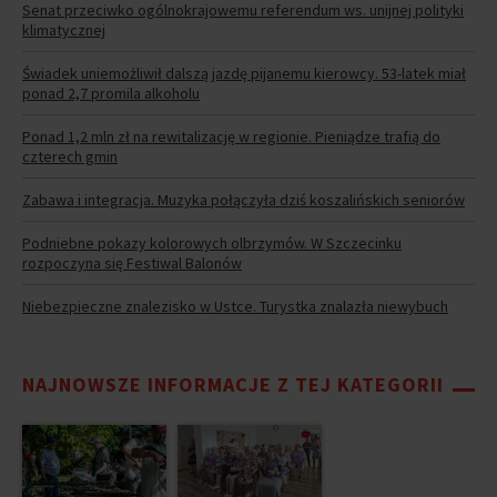
Senat przeciwko ogólnokrajowemu referendum ws. unijnej polityki
klimatycznej
Świadek uniemożliwił dalszą jazdę pijanemu kierowcy. 53-latek miał
ponad 2,7 promila alkoholu
Ponad 1,2 mln zł na rewitalizację w regionie. Pieniądze trafią do
czterech gmin
Zabawa i integracja. Muzyka połączyła dziś koszalińskich seniorów
Podniebne pokazy kolorowych olbrzymów. W Szczecinku
rozpoczyna się Festiwal Balonów
Niebezpieczne znalezisko w Ustce. Turystka znalazła niewybuch
NAJNOWSZE INFORMACJE Z TEJ KATEGORII