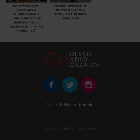
POKAZY SPRZĘTU,
ZABAWA I INTEGRACJA.
SPOTKANIA Z
MUZYKA POŁĄCZYŁA
MUNDUROWYMI I
DZIŚ KOSZALIŃSKICH
LEKCJA HISTORII W
SENIORÓW
JEDNYM MIEJSCU.
PRZED NAMI „PIKNIK W
MUNDURZE”
O nas
Reklama
Kontakt
©2026 Polskie Radio Koszalin