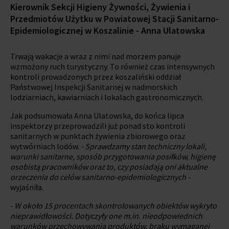
Kierownik Sekcji Higieny Żywności, Żywienia i
Przedmiotów Użytku w Powiatowej Stacji Sanitarno-
Epidemiologicznej w Koszalinie - Anna Ulatowska
Trwają wakacje a wraz z nimi nad morzem panuje
wzmożony ruch turystyczny. To również czas intensywnych
kontroli prowadzonych przez koszaliński oddział
Państwowej Inspekcji Sanitarnej w nadmorskich
lodziarniach, kawiarniach i lokalach gastronomicznych.
Jak podsumowała Anna Ulatowska, do końca lipca
inspektorzy przeprowadzili już ponad sto kontroli
sanitarnych w punktach żywienia zbiorowego oraz
wytwórniach lodów.
- Sprawdzamy stan techniczny lokali,
warunki sanitarne, sposób przygotowania posiłków, higienę
osobistą pracowników oraz to, czy posiadają oni aktualne
orzeczenia do celów sanitarno-epidemiologicznych -
wyjaśniła.
- W około 15 procentach skontrolowanych obiektów wykryto
nieprawidłowości. Dotyczyły one m.in. nieodpowiednich
warunków przechowywania produktów, braku wymaganej