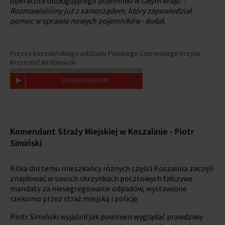
operatora obsługującego pojemniki w całym kraju.
-
Rozmawialiśmy już z samorządem, który zapowiedział
pomoc w sprawie nowych pojemników -
dodał.
Prezes koszalińskiego oddziału Polskiego Czerwonego Krzyża -
Krzysztof Wróblewski
00
:
00
:
00
|
00
:
00
:
00
Komendant Straży Miejskiej w Koszalinie - Piotr
Simiński
Kilka dni temu mieszkańcy różnych części Koszalina zaczęli
znajdować w swoich skrzynkach pocztowych fałszywe
mandaty za niesegregowanie odpadów, wystawione
rzekomo przez straż miejską i policję.
Piotr Simiński wyjaśnił jak powinien wyglądać prawdziwy