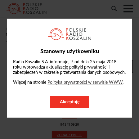
„Studio Bałtyk Koszalin”: m.in. o
usuwaniu kontenerów PCK i fałszywych
mandatach na terenie Koszalina
Szanowny użytkowniku
11/08/2025, 11:09
Radio Koszalin S.A. informuje, iż od dnia 25 maja 2018
roku wprowadza aktualizację polityki prywatności i
zabezpieczeń w zakresie przetwarzania danych osobowych.
Więcej na stronie
Polityka prywatności w serwisie WWW
.
Marcelina Marciniak
Akceptuję
m.marciniak
@radio.koszalin.pl
94 347 09 20
ZOBACZ PROFIL