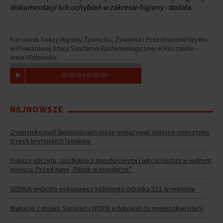
dokumentacji lub uchybień w zakresie higieny -
dodała.
Kierownik Sekcji Higieny Żywności, Żywienia i Przedmiotów Użytku
w Powiatowej Stacji Sanitarno-Epidemiologicznej w Koszalinie -
Anna Ulatowska
00
:
00
:
00
|
00
:
00
:
00
NAJNOWSZE
Znalezisko pod Świnoujściem może wskazywać miejsce spoczynku
trzech brytyjskich lotników
Pokazy sprzętu, spotkania z mundurowymi i lekcja historii w jednym
miejscu. Przed nami „Piknik w mundurze”
GDDKiA wybrała wykonawcę kolejnego odcinka S11 w regionie
Wakacje z głową. Sanepid i WOPR edukowali na mieleńskiej plaży