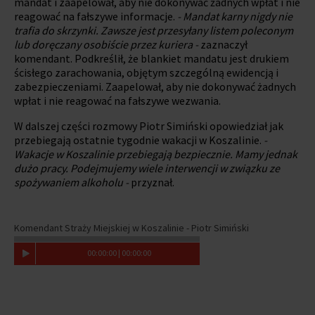
mandat i zaapelował, aby nie dokonywać żadnych wpłat i nie
reagować na fałszywe informacje.
- Mandat karny nigdy nie
trafia do skrzynki. Zawsze jest przesyłany listem poleconym
lub doręczany osobiście przez kuriera -
zaznaczył
komendant. Podkreślił, że blankiet mandatu jest drukiem
ścisłego zarachowania, objętym szczególną ewidencją i
zabezpieczeniami. Zaapelował, aby nie dokonywać żadnych
wpłat i nie reagować na fałszywe wezwania.
W dalszej części rozmowy Piotr Simiński opowiedział jak
przebiegają ostatnie tygodnie wakacji w Koszalinie.
-
Wakacje w Koszalinie przebiegają bezpiecznie. Mamy jednak
dużo pracy. Podejmujemy wiele interwencji w związku ze
spożywaniem alkoholu -
przyznał.
Komendant Straży Miejskiej w Koszalinie - Piotr Simiński
00
:
00
:
00
|
00
:
00
:
00