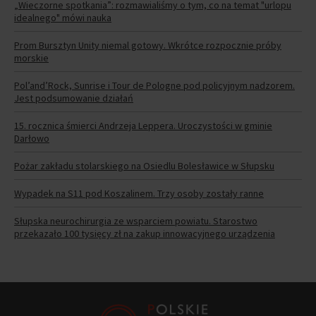
„Wieczorne spotkania”: rozmawialiśmy o tym, co na temat "urlopu
idealnego" mówi nauka
Prom Bursztyn Unity niemal gotowy. Wkrótce rozpocznie próby
morskie
Pol’and’Rock, Sunrise i Tour de Pologne pod policyjnym nadzorem.
Jest podsumowanie działań
15. rocznica śmierci Andrzeja Leppera. Uroczystości w gminie
Darłowo
Pożar zakładu stolarskiego na Osiedlu Bolesławice w Słupsku
Wypadek na S11 pod Koszalinem. Trzy osoby zostały ranne
Słupska neurochirurgia ze wsparciem powiatu. Starostwo
przekazało 100 tysięcy zł na zakup innowacyjnego urządzenia