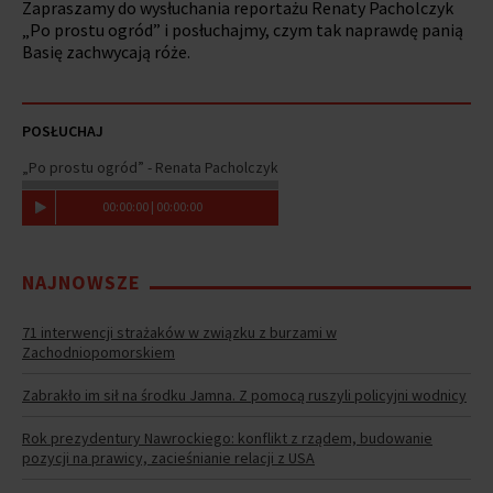
Zapraszamy do wysłuchania reportażu Renaty Pacholczyk
„Po prostu ogród” i posłuchajmy, czym tak naprawdę panią
Basię zachwycają róże.
POSŁUCHAJ
„Po prostu ogród” - Renata Pacholczyk
00
:
00
:
00
|
00
:
00
:
00
NAJNOWSZE
71 interwencji strażaków w związku z burzami w
Zachodniopomorskiem
Zabrakło im sił na środku Jamna. Z pomocą ruszyli policyjni wodnicy
Rok prezydentury Nawrockiego: konflikt z rządem, budowanie
pozycji na prawicy, zacieśnianie relacji z USA