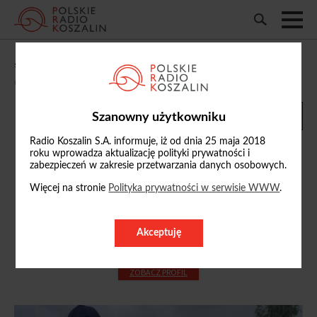
„Po prostu ogród” - Renata Pacholczyk
06/08/2025, 09:44
Szanowny użytkowniku
Radio Koszalin S.A. informuje, iż od dnia 25 maja 2018
roku wprowadza aktualizację polityki prywatności i
zabezpieczeń w zakresie przetwarzania danych osobowych.
Więcej na stronie
Polityka prywatności w serwisie WWW
.
Renata Pacholczyk
r.pacholczyk
@radio.koszalin.pl
Akceptuję
94 347 09 20/22
ZOBACZ PROFIL