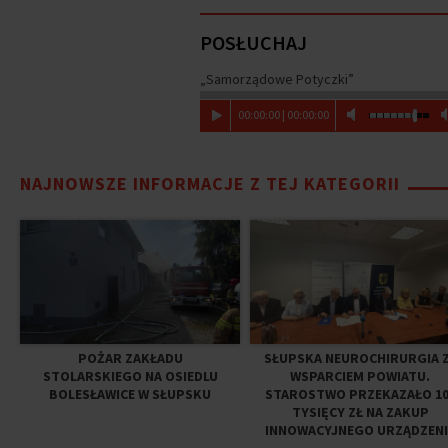
POSŁUCHAJ
„Samorządowe Potyczki”
00
:
00
:
00
|
00
:
00
:
00
NAJNOWSZE INFORMACJE Z TEJ KATEGORII
POŻAR ZAKŁADU
SŁUPSKA NEUROCHIRURGIA 
STOLARSKIEGO NA OSIEDLU
WSPARCIEM POWIATU.
BOLESŁAWICE W SŁUPSKU
STAROSTWO PRZEKAZAŁO 10
TYSIĘCY ZŁ NA ZAKUP
INNOWACYJNEGO URZĄDZENI