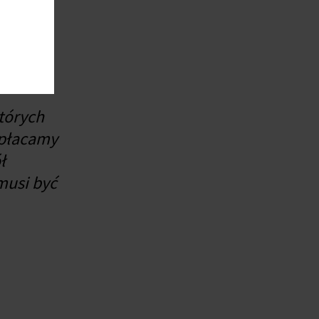
bieranie
ńców
tórych
opłacamy
ł
musi być