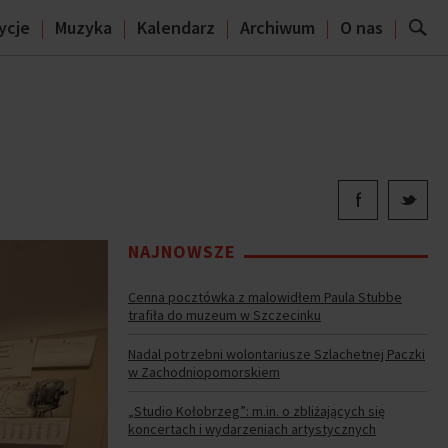
ycje
Muzyka
Kalendarz
Archiwum
O nas
NAJNOWSZE
Cenna pocztówka z malowidłem Paula Stubbe
trafiła do muzeum w Szczecinku
Nadal potrzebni wolontariusze Szlachetnej Paczki
w Zachodniopomorskiem
„Studio Kołobrzeg”: m.in. o zbliżających się
koncertach i wydarzeniach artystycznych