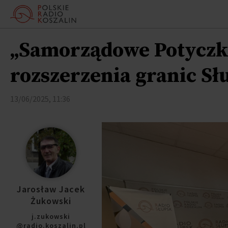
„Samorządowe Potyczki”
rozszerzenia granic Sł
13/06/2025, 11:36
Jarosław Jacek
ukowski
j.zukowski
@radio.koszalin.pl