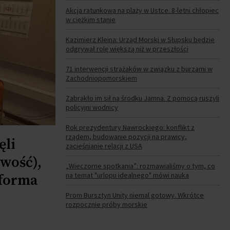
Akcja ratunkowa na plaży w Ustce. 8-letni chłopiec
w ciężkim stanie
Kazimierz Kleina: Urząd Morski w Słupsku będzie
odgrywał rolę większą niż w przeszłości
71 interwencji strażaków w związku z burzami w
Zachodniopomorskiem
Zabrakło im sił na środku Jamna. Z pomocą ruszyli
policyjni wodnicy
Rok prezydentury Nawrockiego: konflikt z
rządem, budowanie pozycji na prawicy,
ęli
zacieśnianie relacji z USA
iwość),
„Wieczorne spotkania”: rozmawialiśmy o tym, co
na temat "urlopu idealnego" mówi nauka
tforma
Prom Bursztyn Unity niemal gotowy. Wkrótce
rozpocznie próby morskie