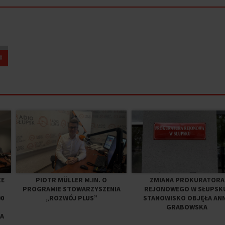
ZE
PIOTR MÜLLER M.IN. O
ZMIANA PROKURATORA
PROGRAMIE STOWARZYSZENIA
REJONOWEGO W SŁUPSK
0
„ROZWÓJ PLUS”
STANOWISKO OBJĘŁA AN
GRABOWSKA
A