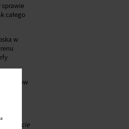
 sprawie
ak całego
upska w
erenu
efy
eszkańców
 i
zących
Słupska.
ia
- Przejęcie