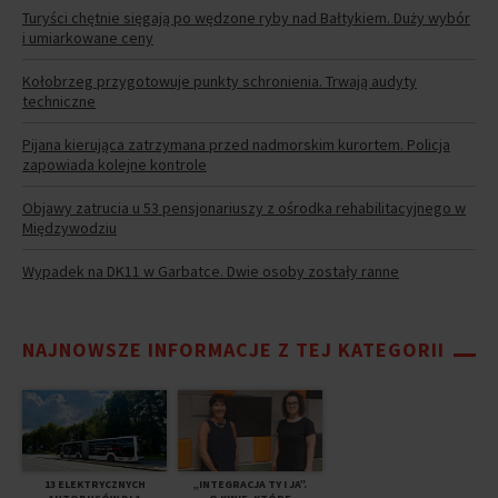
Turyści chętnie sięgają po wędzone ryby nad Bałtykiem. Duży wybór
i umiarkowane ceny
Kołobrzeg przygotowuje punkty schronienia. Trwają audyty
techniczne
Pijana kierująca zatrzymana przed nadmorskim kurortem. Policja
zapowiada kolejne kontrole
Objawy zatrucia u 53 pensjonariuszy z ośrodka rehabilitacyjnego w
Międzywodziu
Wypadek na DK11 w Garbatce. Dwie osoby zostały ranne
NAJNOWSZE INFORMACJE Z TEJ KATEGORII
13 ELEKTRYCZNYCH
„INTEGRACJA TY I JA”.