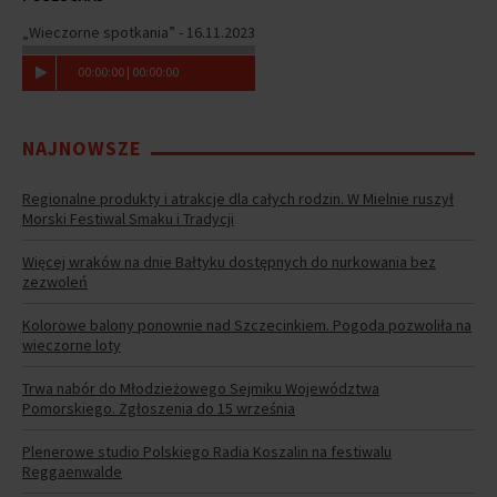
„Wieczorne spotkania” - 16.11.2023
00
:
00
:
00
|
00
:
00
:
00
NAJNOWSZE
Regionalne produkty i atrakcje dla całych rodzin. W Mielnie ruszył
Morski Festiwal Smaku i Tradycji
Więcej wraków na dnie Bałtyku dostępnych do nurkowania bez
zezwoleń
Kolorowe balony ponownie nad Szczecinkiem. Pogoda pozwoliła na
wieczorne loty
Trwa nabór do Młodzieżowego Sejmiku Województwa
Pomorskiego. Zgłoszenia do 15 września
Plenerowe studio Polskiego Radia Koszalin na festiwalu
Reggaenwalde