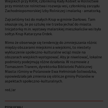
Wiejskich przy KRIR, członkinią Rady Kobiet w Rolnictwie
przy ministrze rolnictwa i rozwoju wsi, członkinią zarządu
Zachodniopomorskiej Izby Rolniczej i malarką - amatorką.
Zajrzeliśmy też do małych Krup w gminie Darłowo. Tam
okazuje się, że po sztukę nie trzeba jechać do miasta.
Inicjatorką m.in. wystawy malarskiej mieszkańców wsi była
sołtys Krup Katarzyna Ordek.
Mimo że obserwuje się tendencję do zmniejszania różnic
między obszarami miejskimi a wiejskimi, to niestety
wykluczenie społeczno-kulturalne wciąż może na
obszarach wiejskich występować. Aby je niwelować, lokalne
podmioty podejmują różne działania. W rozmowie z
Tomaszem Tranem, dyrektorka Biblioteki Publicznej
Miasta i Gminy w Polanowie Ewa Hełminiak-Soliwodzka,
opowiedziała jak zmienia się oblicze gminy Polanów w
aspektach społeczno-kulturalnych.
red./ar
POSŁUCHAJ