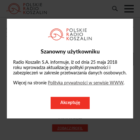
„Wieczorne spotkania”: o życiu społeczno-
kulturalnym mieszkańców wsi
16/11/2023, 21:25
Szanowny użytkowniku
Radio Koszalin S.A. informuje, iż od dnia 25 maja 2018
roku wprowadza aktualizację polityki prywatności i
zabezpieczeń w zakresie przetwarzania danych osobowych.
Więcej na stronie
Polityka prywatności w serwisie WWW
.
Renata Pacholczyk
r.pacholczyk
Akceptuję
@radio.koszalin.pl
94 347 09 20/22
ZOBACZ PROFIL