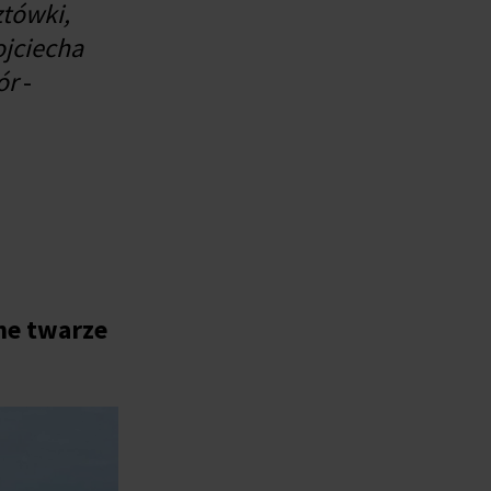
ztówki,
ojciecha
iór
-
ne twarze