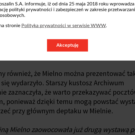
oszalin S.A. informuje, iż od dnia 25 maja 2018 roku wprowadza
zację polityki prywatności i zabezpieczeń w zakresie przetwarzan
 osobowych.
na stronie
Polityka prywatności w serwisie WWW
.
Akceptuję
y również, że Mielno można prezentować ta
 się wydarzyło. Starszy kustosz Archiwum
e zaznaczyła, że warto przekazywać pocztó
m, ponieważ dzięki temu mogą powstać wyst
jrzeć przy głównym deptaku w Mielnie.
iną Mielno zaowocowała już drugą wystawą 