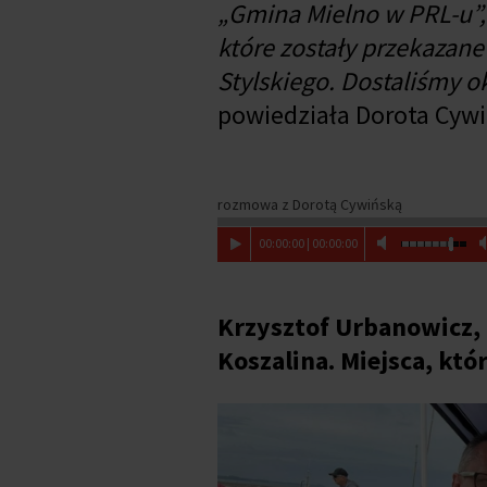
„Gmina Mielno w PRL-u”, 
które zostały przekazane
Stylskiego. Dostaliśmy o
powiedziała Dorota Cywi
rozmowa z Dorotą Cywińską
00
:
00
:
00
|
00
:
00
:
00
Krzysztof Urbanowicz, 
Koszalina. Miejsca, któ