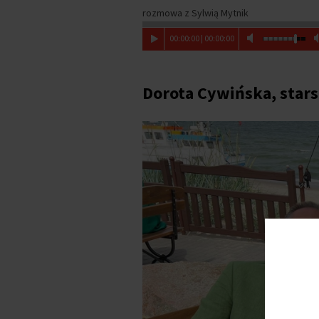
rozmowa z Sylwią Mytnik
00
:
00
:
00
|
00
:
00
:
00
Dorota Cywińska, star