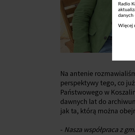
Radio K
aktuali
danych
Więcej 
Na antenie rozmawialiśm
perspektywy tego, co już
Państwowego w Koszalini
dawnych lat do archiwu
jak ta, którą można obe
-
Nasza współpraca z gm