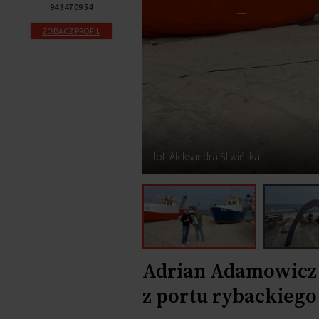
94 347 09 54
ZOBACZ PROFIL
fot. Aleksandra Śliwińska
Adrian Adamowicz i
z portu rybackiego