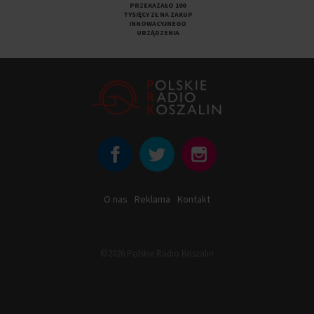
PRZEKAZAŁO 100
TYSIĘCY ZŁ NA ZAKUP
INNOWACYJNEGO
URZĄDZENIA
O nas
Reklama
Kontakt
©2026 Polskie Radio Koszalin