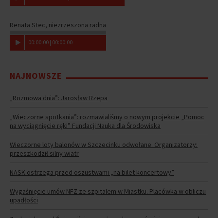
Renata Stec, niezrzeszona radna
00
:
00
:
00
|
00
:
00
:
00
NAJNOWSZE
„Rozmowa dnia”: Jarosław Rzepa
„Wieczorne spotkania”: rozmawialiśmy o nowym projekcie „Pomoc
na wyciągnięcie ręki” Fundacji Nauka dla Środowiska
Wieczorne loty balonów w Szczecinku odwołane. Organizatorzy:
przeszkodził silny wiatr
NASK ostrzega przed oszustwami „na bilet koncertowy”
Wygaśnięcie umów NFZ ze szpitalem w Miastku. Placówka w obliczu
upadłości