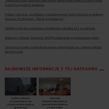
Znalezisko pod Świnoujściem może wskazywać miejsce spoczynku
trzech brytyjskich lotników
Pokazy sprzętu, spotkania z mundurowymi i lekcja historii w jednym
miejscu. Przed nami „Piknik w mundurze”
GDDKiA wybrała wykonawcę kolejnego odcinka S11 w regionie
Wakacje z głową. Sanepid i WOPR edukowali na mieleńskiej plaży
Senat przeciwko ogólnokrajowemu referendum ws. unijnej polityki
klimatycznej
NAJNOWSZE INFORMACJE Z TEJ KATEGORII
POŻAR ZAKŁADU
SŁUPSKA
STOLARSKIEGO NA
NEUROCHIRURGIA ZE
OSIEDLU BOLESŁAWICE
WSPARCIEM POWIATU.
W SŁUPSKU
STAROSTWO