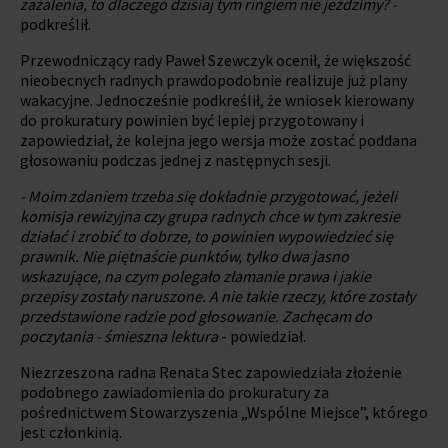
zażalenia, to dlaczego dzisiaj tym ringiem nie jeździmy? -
podkreślił.
Przewodniczący rady Paweł Szewczyk ocenił, że większość
nieobecnych radnych prawdopodobnie realizuje już plany
wakacyjne. Jednocześnie podkreślił, że wniosek kierowany
do prokuratury powinien być lepiej przygotowany i
zapowiedział, że kolejna jego wersja może zostać poddana
głosowaniu podczas jednej z następnych sesji.
- Moim zdaniem trzeba się dokładnie przygotować, jeżeli
komisja rewizyjna czy grupa radnych chce w tym zakresie
działać i zrobić to dobrze, to powinien wypowiedzieć się
prawnik. Nie piętnaście punktów, tylko dwa jasno
wskazujące, na czym polegało złamanie prawa i jakie
przepisy zostały naruszone. A nie takie rzeczy, które zostały
przedstawione radzie pod głosowanie. Zachęcam do
poczytania - śmieszna lektura
- powiedział.
Niezrzeszona radna Renata Stec zapowiedziała złożenie
podobnego zawiadomienia do prokuratury za
pośrednictwem Stowarzyszenia „Wspólne Miejsce”, którego
jest członkinią.