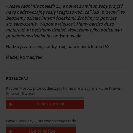
- Jeżeli radni nie znaleźli 15, a nawet 10 minut, żeby przyjść
na tę nadzwyczajną sesję i zagłosować „za” lub „przeciw”, to
będziemy działać innymi ścieżkami. Zrobimy to poprzez
stowarzyszenie „Wspólne Miejsce”. Mamy bardzo dużo
materiałów i będziemy działać. Wskażemy tylko podstawy i
podejmiemy działania -
podsumowała.
Nadzwyczajna sesja odbyła się na wniosek klubu PiS.
Maciej Kornas/red.
POSŁUCHAJ
Kacper Moroz, przewodniczący komisji rewizyjnej z klubu Prawa i
Sprawiedliwości
00
:
00
:
00
|
00
:
00
:
00
Paweł Szewczyk, przewodniczący rady
00
:
00
:
00
|
00
:
00
:
00