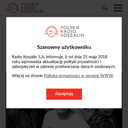
„W Dobrym Klimacie”: rozmowa z
Markiem Pędziwiatrem i Marcinem
Rakiem m.in. ze składów EABS i Błoto
Szanowny użytkowniku
24/06/2026, 18:27
Radio Koszalin S.A. informuje, iż od dnia 25 maja 2018
roku wprowadza aktualizację polityki prywatności i
zabezpieczeń w zakresie przetwarzania danych osobowych.
Więcej na stronie
Polityka prywatności w serwisie WWW
.
Akceptuję