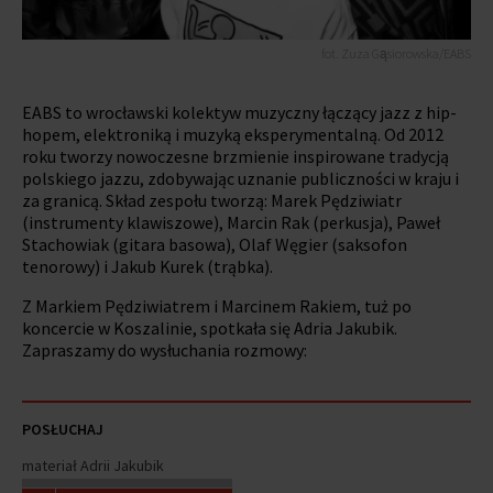
fot. Zuza Gąsiorowska/EABS
EABS to wrocławski kolektyw muzyczny łączący jazz z hip-
hopem, elektroniką i muzyką eksperymentalną. Od 2012
roku tworzy nowoczesne brzmienie inspirowane tradycją
polskiego jazzu, zdobywając uznanie publiczności w kraju i
za granicą. Skład zespołu tworzą: Marek Pędziwiatr
(instrumenty klawiszowe), Marcin Rak (perkusja), Paweł
Stachowiak (gitara basowa), Olaf Węgier (saksofon
tenorowy) i Jakub Kurek (trąbka).
Z Markiem Pędziwiatrem i Marcinem Rakiem, tuż po
koncercie w Koszalinie, spotkała się Adria Jakubik.
Zapraszamy do wysłuchania rozmowy:
POSŁUCHAJ
materiał Adrii Jakubik