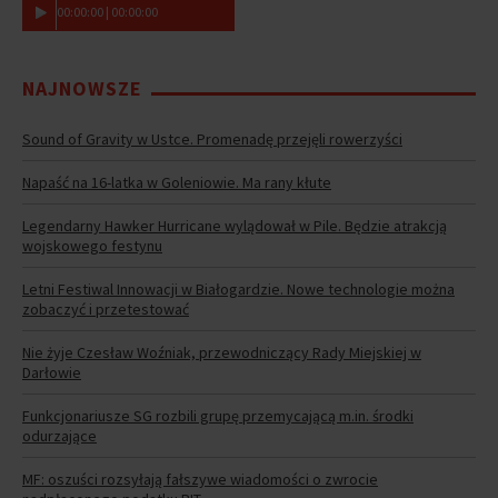
00
:
00
:
00
|
00
:
00
:
00
NAJNOWSZE
Sound of Gravity w Ustce. Promenadę przejęli rowerzyści
Napaść na 16-latka w Goleniowie. Ma rany kłute
Legendarny Hawker Hurricane wylądował w Pile. Będzie atrakcją
wojskowego festynu
Letni Festiwal Innowacji w Białogardzie. Nowe technologie można
zobaczyć i przetestować
Nie żyje Czesław Woźniak, przewodniczący Rady Miejskiej w
Darłowie
Funkcjonariusze SG rozbili grupę przemycającą m.in. środki
odurzające
MF: oszuści rozsyłają fałszywe wiadomości o zwrocie