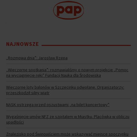
.
NAJNOWSZE
„Rozmowa dnia”: Jarosław Rzepa
„Wieczorne spotkania”: rozmawialiśmy o nowym projekcie „Pomoc
na wyciągnięcie ręki” Fundacji Nauka dla Środowiska
Wieczorne loty balonów w Szczecinku odwołane. Organizatorzy:
przeszkodził silny wiatr
NASK ostrzega przed oszustwami „na bilet koncertowy”
Wygaśnięcie umów NFZ ze szpitalem w Miastku. Placówka w obliczu
upadłości
Znalezisko pod Świnoujściem może wskazywać miejsce spoczynku