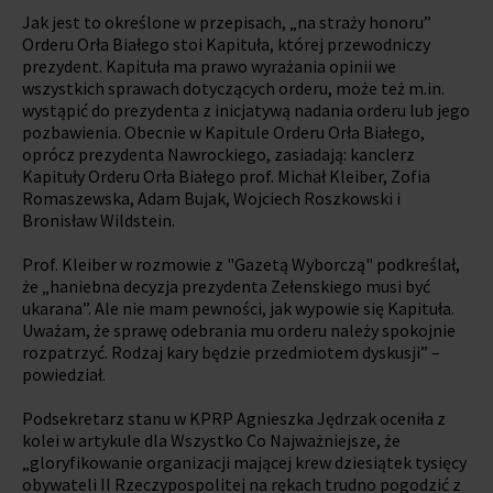
Jak jest to określone w przepisach, „na straży honoru”
Orderu Orła Białego stoi Kapituła, której przewodniczy
prezydent. Kapituła ma prawo wyrażania opinii we
wszystkich sprawach dotyczących orderu, może też m.in.
wystąpić do prezydenta z inicjatywą nadania orderu lub jego
pozbawienia. Obecnie w Kapitule Orderu Orła Białego,
oprócz prezydenta Nawrockiego, zasiadają: kanclerz
Kapituły Orderu Orła Białego prof. Michał Kleiber, Zofia
Romaszewska, Adam Bujak, Wojciech Roszkowski i
Bronisław Wildstein.
Prof. Kleiber w rozmowie z "Gazetą Wyborczą" podkreślał,
że „haniebna decyzja prezydenta Zełenskiego musi być
ukarana”. Ale nie mam pewności, jak wypowie się Kapituła.
Uważam, że sprawę odebrania mu orderu należy spokojnie
rozpatrzyć. Rodzaj kary będzie przedmiotem dyskusji” –
powiedział.
Podsekretarz stanu w KPRP Agnieszka Jędrzak oceniła z
kolei w artykule dla Wszystko Co Najważniejsze, że
„gloryfikowanie organizacji mającej krew dziesiątek tysięcy
obywateli II Rzeczypospolitej na rękach trudno pogodzić z