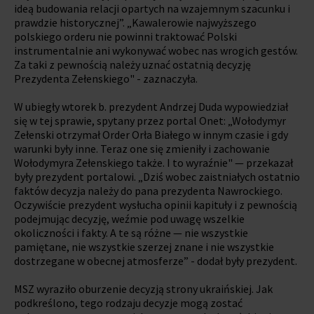
ideą budowania relacji opartych na wzajemnym szacunku i
prawdzie historycznej”. „Kawalerowie najwyższego
polskiego orderu nie powinni traktować Polski
instrumentalnie ani wykonywać wobec nas wrogich gestów.
Za taki z pewnością należy uznać ostatnią decyzję
Prezydenta Zełenskiego" - zaznaczyła.
W ubiegły wtorek b. prezydent Andrzej Duda wypowiedział
się w tej sprawie, spytany przez portal Onet: „Wołodymyr
Zełenski otrzymał Order Orła Białego w innym czasie i gdy
warunki były inne. Teraz one się zmieniły i zachowanie
Wołodymyra Zełenskiego także. I to wyraźnie" — przekazał
były prezydent portalowi. „Dziś wobec zaistniałych ostatnio
faktów decyzja należy do pana prezydenta Nawrockiego.
Oczywiście prezydent wysłucha opinii kapituły i z pewnością
podejmując decyzję, weźmie pod uwagę wszelkie
okoliczności i fakty. A te są różne — nie wszystkie
pamiętane, nie wszystkie szerzej znane i nie wszystkie
dostrzegane w obecnej atmosferze” - dodał były prezydent.
MSZ wyraziło oburzenie decyzją strony ukraińskiej. Jak
podkreślono, tego rodzaju decyzje mogą zostać