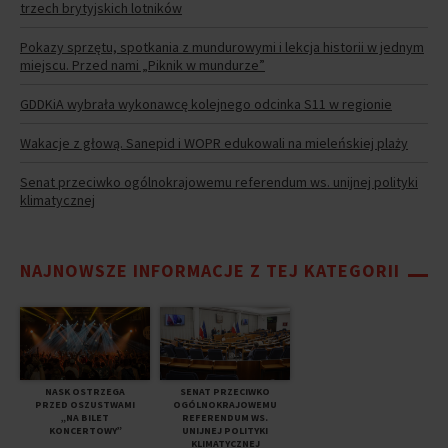
trzech brytyjskich lotników
Pokazy sprzętu, spotkania z mundurowymi i lekcja historii w jednym
miejscu. Przed nami „Piknik w mundurze”
GDDKiA wybrała wykonawcę kolejnego odcinka S11 w regionie
Wakacje z głową. Sanepid i WOPR edukowali na mieleńskiej plaży
Senat przeciwko ogólnokrajowemu referendum ws. unijnej polityki
klimatycznej
NAJNOWSZE INFORMACJE Z TEJ KATEGORII
NASK OSTRZEGA
SENAT PRZECIWKO
PRZED OSZUSTWAMI
OGÓLNOKRAJOWEMU
„NA BILET
REFERENDUM WS.
KONCERTOWY”
UNIJNEJ POLITYKI
KLIMATYCZNEJ