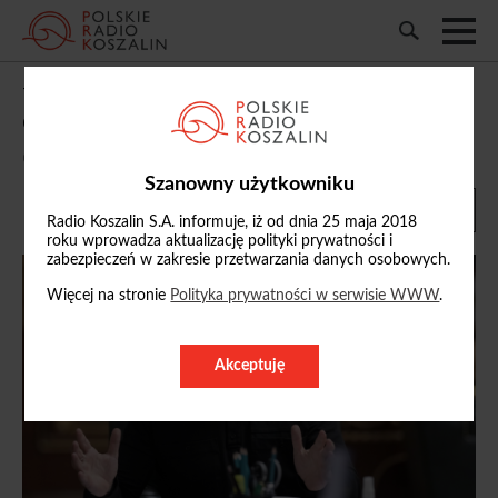
W poniedziałek zbierze się Kapituła
Orderu Orła Białego m.in. ws. Zełenskiego
07/06/2026, 18:38
Szanowny użytkowniku
Radio Koszalin S.A. informuje, iż od dnia 25 maja 2018
roku wprowadza aktualizację polityki prywatności i
zabezpieczeń w zakresie przetwarzania danych osobowych.
Więcej na stronie
Polityka prywatności w serwisie WWW
.
Akceptuję