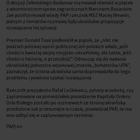
O decyzji Zełenskiego Budanow rozmawiał również w piątek
z wiceministrem spraw zagranicznych Marcinem Bosackim.
Jak poinformował wtedy PAP rzecznik MSZ Maciej Wewiór,
jednym z tematów rozmowy były ukraińskie propozycje
rozwiązania tej sytuacji.
Premier Donald Tusk podkreślił w piątek, że „nikt nie
podzieli polskiej opinii publicznej ani polskich władz, jeśli
chodzi o kwestię wojny rosyjsko-ukraińskiej, ale także, jeśli
chodzi o historię, o przeszłość”. Odnosząc się do nadania
ukraińskiej jednostce wojskowej imienia „bohaterów UPA”,
zaznaczył, że strona ukraińska sama doprowadziła do tego
problemu i powinna szukać rozwiązania.
Rzecznik prezydenta Rafał Leśkiewicz, pytany w sobotę, czy
zaplanowane na poniedziałek posiedzenie Kapituły Orderu
Orła Białego zostało po rozmowach ze stroną ukraińską
przełożone lub przesunięte w czasie, powiedział PAP, że ma
ono odbyć się w zaplanowanym terminie.
PAP/zn