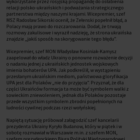
wykorzystane przez rosyjską propagandę do osłabienia
relacji polsko-ukraińskich i podważania strategicznego
partnerstwa między naszymi krajami. Wicepremier, szef
MSZ Radosław Sikorski ocenił, że Zełenski popełnił błąd, a
Polacy mają prawo do rozczarowania. Dodał, że trwają
rozmowy zakulisowe i wyraził nadzieję, że strona ukraińska
znajdzie „jakiś sposób na skorygowanie tego błędu”.
Wicepremier, szef MON Władysław Kosiniak-Kamysz
zaapelował do władz Ukrainy o ponowne rozważenie decyzji
o nadaniu jednej z ukraińskich jednostek wojskowych
imienia bohaterów UPA. Jak podkreślił, w wystąpieniu
przesłanym ukraińskim mediom, państwowa gloryfikacja
UPA jest dla Polaków „nie do przyjęcia”. Przyznał, że dla
części Ukraińców formacja ta może być symbolem walki z
sowieckim zniewoleniem, jednak dla Polaków pozostaje
przede wszystkim symbolem zbrodni popełnionych na
ludności cywilnej podczas rzezi wołyńskiej.
Napiętą sytuację próbował załagodzić szef kancelarii
prezydenta Ukrainy Kyryło Budanow, który w piątek i w
sobotę rozmawiał w Warszawie m.in. z szefem MON,
szefem prezydenckiego Biura Polityki Międzynarodowej