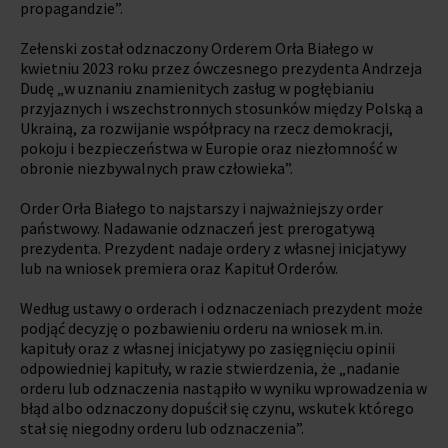
propagandzie”.
Zełenski został odznaczony Orderem Orła Białego w
kwietniu 2023 roku przez ówczesnego prezydenta Andrzeja
Dudę „w uznaniu znamienitych zasług w pogłębianiu
przyjaznych i wszechstronnych stosunków między Polską a
Ukrainą, za rozwijanie współpracy na rzecz demokracji,
pokoju i bezpieczeństwa w Europie oraz niezłomność w
obronie niezbywalnych praw człowieka”.
Order Orła Białego to najstarszy i najważniejszy order
państwowy. Nadawanie odznaczeń jest prerogatywą
prezydenta. Prezydent nadaje ordery z własnej inicjatywy
lub na wniosek premiera oraz Kapituł Orderów.
Według ustawy o orderach i odznaczeniach prezydent może
podjąć decyzję o pozbawieniu orderu na wniosek m.in.
kapituły oraz z własnej inicjatywy po zasięgnięciu opinii
odpowiedniej kapituły, w razie stwierdzenia, że „nadanie
orderu lub odznaczenia nastąpiło w wyniku wprowadzenia w
błąd albo odznaczony dopuścił się czynu, wskutek którego
stał się niegodny orderu lub odznaczenia”.