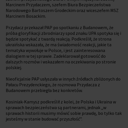
Marcinem Przydaczem, szefem Biura Bezpieczeństwa
Narodowego Bartoszem Grodeckim oraz wiceszefem MSZ
Marcinem Bosackim.
Przydacz przekazał PAP po spotkaniu z Budanowem, że
próba gloryfikacji zbrodniarzy spod znaku UPA spotyka się i
będzie spotykać z twardą reakcją. Podkreślił, że strona
ukraińska wskazała, że ma świadomość reakcji, jakie ta
tematyka wywołuje w Polsce, i jest zainteresowana
dialogiem w tej sprawie. Zadeklarował gotowość do
dalszych rozmów i wskazałem na oczekiwania po stronie
polskiej.
Nieoficjalnie PAP usłyszała w innych źródłach zbliżonych do
Pałacu Prezydenckiego, że rozmowa Przydacza z
Budanowem przebiegła bez konkretów.
Kosiniak-Kamysz podkreślił z kolei, że Polska i Ukraina w
sprawach bezpieczeństwa są partnerami, jednak „w
sprawach historii musimy mówić sobie prawdę, bo tylko tak
jesteśmy w stanie budować przyszłość”.