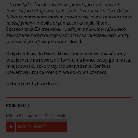
- To nie tylko ścieżki rowerowe powstające przy nowych
inwestycjach drogowych, ale także liczne leśne szlaki. Dzięki
takim wydarzeniom możemy pokazywać mieszkańcom uroki
naszej gminy -
mówiła organizatorka rajdu Milena
Szczepańska-Zakrzewska
. - Jednym z punktów rajdu było
zwiedzanie zabytkowego kościoła w Karnieszewicach, który
przeszedł gruntowny remont
- dodała.
Dzięki aplikacji Aktywne Miasta można rejestrować każdy
przejechany na rowerze kilometr na konto swojego miasta,
miejscowości, szkoły czy stowarzyszenia. Konkurs
Rowerowa Stolica Polski trwa do końca czerwca.
Katarzyna Chybowska/zn
POSŁUCHAJ
Milena Szczepańska-Zakrzewska
00
:
00
:
00
|
00
:
00
:
00