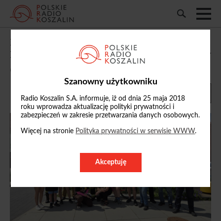
Przez asfaltowe ścieżki i leśne dukty.
Rodzinny rajd rowerowy w gminie Sianów
07/06/2026, 15:07
Szanowny użytkowniku
Radio Koszalin S.A. informuje, iż od dnia 25 maja 2018
roku wprowadza aktualizację polityki prywatności i
zabezpieczeń w zakresie przetwarzania danych osobowych.
Więcej na stronie
Polityka prywatności w serwisie WWW
.
Akceptuję