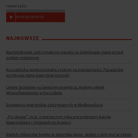
rowerzyści
00
:
00
:
00
|
00
:
00
:
00
NAJNOWSZE
Nastolatkowie zatrzymani po napaści w Goleniowie staną przed
sądem rodzinnym
Koszalińska wąskotorówka zyskuje na popularności. Pasażerów
przybywa mimo kapryśnej pogody
Letnie śniadanie na świeżym powietrzu. Kolejny piknik
#KupujŚwiadomie w Koszalinie
Dziewięciu migrantów zatrzymanych w Wielkopolsce
„Po słowie”: m.in. o pierwszym roku prezydentury Karola
Nawrockiego i zmianach na prawicy
Dwóch chłopców tonęło w zbiorniku ppoż. Jeden z nich jest w stanie