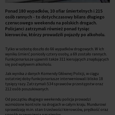
Ponad 180 wypadków, 10 ofiar śmiertelnych i 215
osób rannych - to dotychczasowy bilans długiego
czerwcowego weekendu na polskich drogach.
Policjanci zatrzymali również ponad tysiąc
kierowców, którzy prowadzili pojazdy po alkoholu.
Tylko w sobotę doszło do 66 wypadków drogowych. W ich
wyniku śmierć poniosły cztery osoby, a 69 zostało rannych.
Funkcjonariusze ujawnili także 311 kierujących znajdujących
się pod wpływem alkoholu.
Jak wynika z danych Komendy Głównej Policji, w ciągu
ostatniej doby funkcjonariusze interweniowali blisko 18
tysięcy razy. Zatrzymali 534 sprawców przestępstw oraz
212 osób poszukiwanych.
Od początku długiego weekendu policja prowadzi
wzmożone kontrole na drogach w całym kraju. Mundurowi
sprawdzają m.in. stan trzeźwości kierowców, prędkość oraz
sposób przewożenia pasażerów.