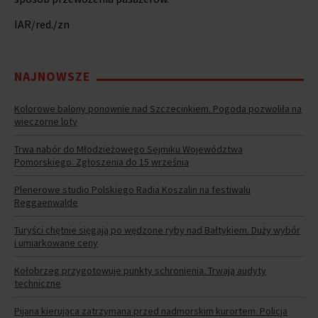
IAR/red./zn
NAJNOWSZE
Kolorowe balony ponownie nad Szczecinkiem. Pogoda pozwoliła na
wieczorne loty
Trwa nabór do Młodzieżowego Sejmiku Województwa
Pomorskiego. Zgłoszenia do 15 września
Plenerowe studio Polskiego Radia Koszalin na festiwalu
Reggaenwalde
Turyści chętnie sięgają po wędzone ryby nad Bałtykiem. Duży wybór
i umiarkowane ceny
Kołobrzeg przygotowuje punkty schronienia. Trwają audyty
techniczne
Pijana kierująca zatrzymana przed nadmorskim kurortem. Policja