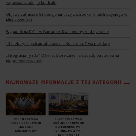
zapowiada kolejne kontrole
Objawy zatrucia u 53 pensjonariuszy z ośrodka rehabilitacyjnego w
Międzywodziu
Wypadek na DK11 w Garbatce. Dwie osoby zostały ranne
13 elektrycznych autobusów dla Koszalina. Trwa przetarg
„Integracja Ty i Ja”. O kinie, które zmienia sposób patrzenia na
niepełnosprawność
NAJNOWSZE INFORMACJE Z TEJ KATEGORII
NASK OSTRZEGA
SENAT PRZECIWKO
PRZED OSZUSTWAMI
OGÓLNOKRAJOWEMU
„NA BILET
REFERENDUM WS.
KONCERTOWY”
UNIJNEJ POLITYKI
KLIMATYCZNEJ