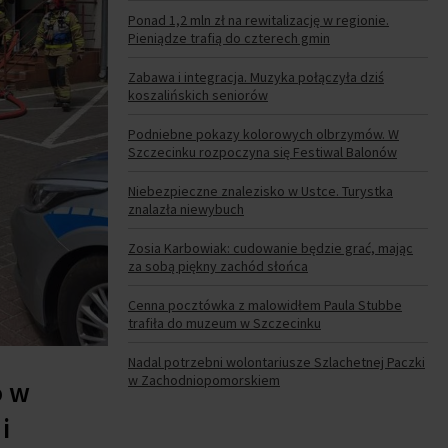
Ponad 1,2 mln zł na rewitalizację w regionie.
Pieniądze trafią do czterech gmin
Zabawa i integracja. Muzyka połączyła dziś
koszalińskich seniorów
Podniebne pokazy kolorowych olbrzymów. W
Szczecinku rozpoczyna się Festiwal Balonów
Niebezpieczne znalezisko w Ustce. Turystka
znalazła niewybuch
Zosia Karbowiak: cudowanie będzie grać, mając
za sobą piękny zachód słońca
Cenna pocztówka z malowidłem Paula Stubbe
trafiła do muzeum w Szczecinku
Nadal potrzebni wolontariusze Szlachetnej Paczki
w Zachodniopomorskiem
o w
i