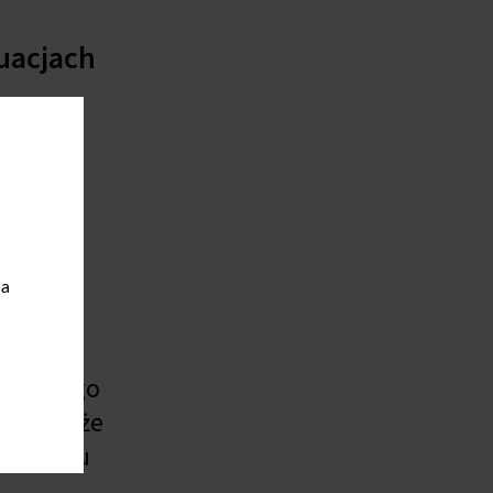
uacjach
ło
jącej
ia
piecznego
liły także
 procesu