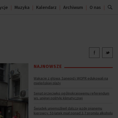
ycje
Muzyka
Kalendarz
Archiwum
O nas
NAJNOWSZE
Wakacje z głową. Sanepid i WOPR edukowali na
mieleńskiej plaży
Senat przeciwko ogólnokrajowemu referendum
ws. unijnej polityki klimatycznej
Świadek uniemożliwił dalszą jazdę pijanemu
kierowcy. 53-latek miał ponad 2,7 promila alkoholu