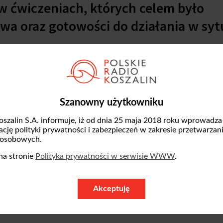
 w ćwiczeniach, których celem było
wa oraz gotowości do działania w syt
yczne ćwiczenia ewakuacyjne. Ich celem by
nicy jednostki radzą sobie w sytuacji wymaga
Szanowny użytkowniku
raz weryfikacja obowiązujących procedur
oszalin S.A. informuje, iż od dnia 25 maja 2018 roku wprowadza
zację polityki prywatności i zabezpieczeń w zakresie przetwarzan
 osobowych.
larmowania o zagrożeniu oraz procedury
na stronie
Polityka prywatności w serwisie WWW
.
 Sprawdzono również czas potrzebny do bez
 znajdujące się w budynku. Ćwiczenia pozwo
Akceptuję
 zabezpieczających oraz organizację całego