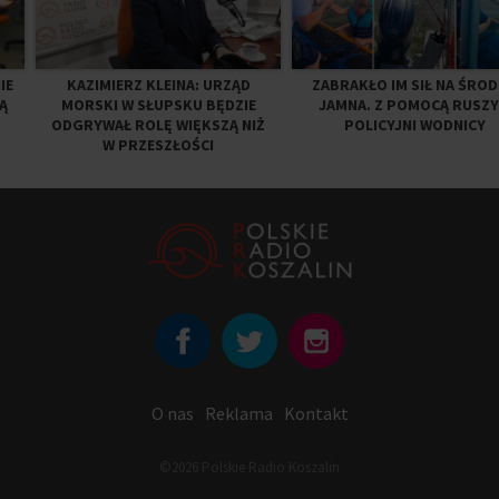
IE
KAZIMIERZ KLEINA: URZĄD
ZABRAKŁO IM SIŁ NA ŚRO
Ą
MORSKI W SŁUPSKU BĘDZIE
JAMNA. Z POMOCĄ RUSZY
ODGRYWAŁ ROLĘ WIĘKSZĄ NI
POLICYJNI WODNICY
W PRZESZŁOŚCI
O nas
Reklama
Kontakt
©2026 Polskie Radio Koszalin