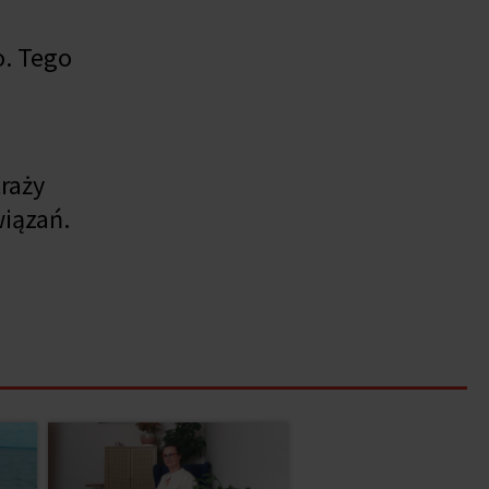
o. Tego
raży
wiązań.