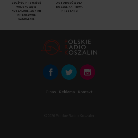
ZŁOŻYŁO PRZYSIĘGĘ
AUTOBUSÓW DLA
WOJSKOWĄ W
KOSZALINA. TRWA
KOSZALINIE. ZA NIMI
PRZETARG
INTENSYWNE
SZKOLENIE
O nas
Reklama
Kontakt
©2026 Polskie Radio Koszalin