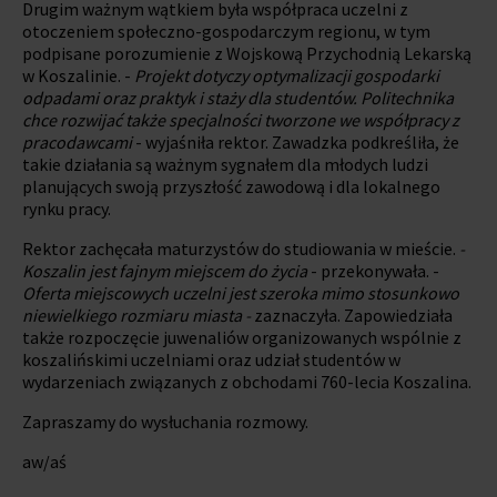
Drugim ważnym wątkiem była współpraca uczelni z
otoczeniem społeczno-gospodarczym regionu, w tym
podpisane porozumienie z Wojskową Przychodnią Lekarską
w Koszalinie. -
Projekt dotyczy optymalizacji gospodarki
odpadami oraz praktyk i staży dla studentów. Politechnika
chce rozwijać także specjalności tworzone we współpracy z
pracodawcami
- wyjaśniła rektor. Zawadzka podkreśliła, że
takie działania są ważnym sygnałem dla młodych ludzi
planujących swoją przyszłość zawodową i dla lokalnego
rynku pracy.
Rektor zachęcała maturzystów do studiowania w mieście.
-
Koszalin jest fajnym miejscem do życia
- przekonywała. -
Oferta miejscowych uczelni jest szeroka mimo stosunkowo
niewielkiego rozmiaru miasta -
zaznaczyła. Zapowiedziała
także rozpoczęcie juwenaliów organizowanych wspólnie z
koszalińskimi uczelniami oraz udział studentów w
wydarzeniach związanych z obchodami 760-lecia Koszalina.
Zapraszamy do wysłuchania rozmowy.
aw/aś