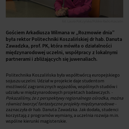
fot. Laura Połczyńska/Polskie Radio Koszalin
Gościem Arkadiusza Wilmana w „Rozmowie dnia”
była rektor Politechniki Koszalińskiej dr hab. Danuta
Zawadzka, prof. PK, która mówiła o działalności
międzynarodowej uczelni, współpracy z lokalnymi
partnerami i zbliżających się juwenaliach.
Politechnika Koszalińska była współtwórcą europejskiego
sojuszu uczelni. Udział w projekcie daje studentom
możliwość zagranicznych wyjazdów, wspólnych studiów i
udziału w międzynarodowych projektach badawczych.
-
Pokazaliśmy, że z perspektywy regionalnego ośrodka, można
również tworzyć fantastyczne projekty międzynarodowe -
zaznaczyła dr hab. Danuta Zawadzka. Jak dodała, studenci
korzystają z programów wymiany, a uczelnia rozwija m.in.
wspólne kierunki magisterskie.