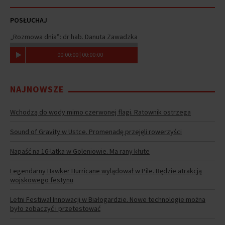
POSŁUCHAJ
„Rozmowa dnia”: dr hab. Danuta Zawadzka
00
:
00
:
00
|
00
:
00
:
00
NAJNOWSZE
Wchodzą do wody mimo czerwonej flagi. Ratownik ostrzega
Sound of Gravity w Ustce. Promenadę przejęli rowerzyści
Napaść na 16-latka w Goleniowie. Ma rany kłute
Legendarny Hawker Hurricane wylądował w Pile. Będzie atrakcją
wojskowego festynu
Letni Festiwal Innowacji w Białogardzie. Nowe technologie można
było zobaczyć i przetestować