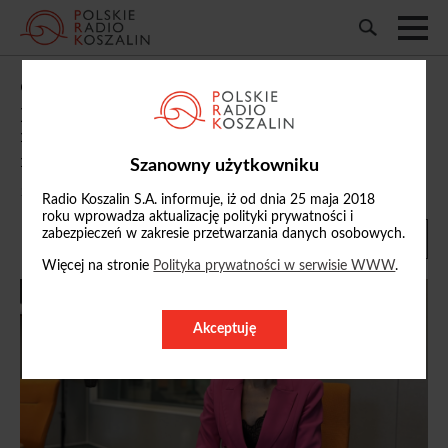
dr hab. Danuta Zawadzka, profesor PK: z
perspektywy regionalnego ośrodka
można tworzyć fantastyczne projekty
międzynarodowe
Szanowny użytkowniku
15/05/2026, 08:58
Radio Koszalin S.A. informuje, iż od dnia 25 maja 2018
roku wprowadza aktualizację polityki prywatności i
zabezpieczeń w zakresie przetwarzania danych osobowych.
Więcej na stronie
Polityka prywatności w serwisie WWW
.
Akceptuję