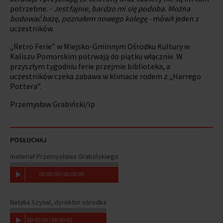
potrzebne. -
Jest fajnie, bardzo mi się podoba. Można
budować bazę, poznałem nowego kolegę -
mówił jeden z
uczestników.
„Retro Ferie” w Miejsko-Gminnym Ośrodku Kultury w
Kaliszu Pomorskim potrwają do piątku włącznie. W
przyszłym tygodniu ferie przejmie biblioteka, a
uczestników czeka zabawa w klimacie rodem z „Harrego
Pottera”.
Przemysław Grabiński/lp
POSŁUCHAJ
materiał Przemysława Grabińskiego
00
:
00
:
00
|
00
:
00
:
00
Natalia Szynal, dyrektor ośrodka
00
:
00
:
00
|
00
:
00
:
00