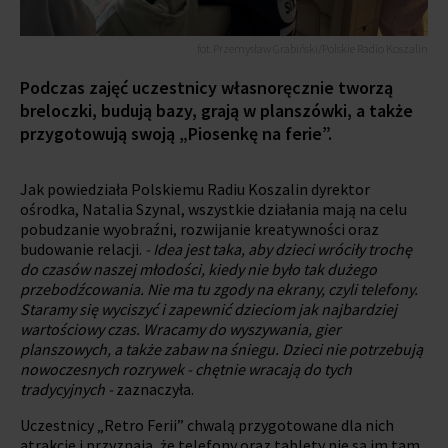
fot.Przemysław Grabiński/Polskie Radio Koszalin
Podczas zajęć uczestnicy własnoręcznie tworzą
breloczki, budują bazy, grają w planszówki, a także
przygotowują swoją „Piosenkę na ferie”.
Jak powiedziała Polskiemu Radiu Koszalin dyrektor
ośrodka, Natalia Szynal, wszystkie działania mają na celu
pobudzanie wyobraźni, rozwijanie kreatywności oraz
budowanie relacji.
- Idea jest taka, aby dzieci wróciły trochę
do czasów naszej młodości, kiedy nie było tak dużego
przebodźcowania. Nie ma tu zgody na ekrany, czyli telefony.
Staramy się wyciszyć i zapewnić dzieciom jak najbardziej
wartościowy czas. Wracamy do wyszywania, gier
planszowych, a także zabaw na śniegu. Dzieci nie potrzebują
nowoczesnych rozrywek - chętnie wracają do tych
tradycyjnych -
zaznaczyła.
Uczestnicy „Retro Ferii” chwalą przygotowane dla nich
atrakcje i przyznają, że telefony oraz tablety nie są im tam