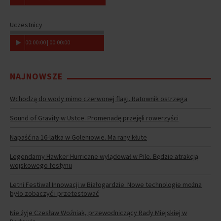
Uczestnicy
00
:
00
:
00
|
00
:
00
:
00
NAJNOWSZE
Wchodzą do wody mimo czerwonej flagi. Ratownik ostrzega
Sound of Gravity w Ustce. Promenadę przejęli rowerzyści
Napaść na 16-latka w Goleniowie. Ma rany kłute
Legendarny Hawker Hurricane wylądował w Pile. Będzie atrakcją
wojskowego festynu
Letni Festiwal Innowacji w Białogardzie. Nowe technologie można
było zobaczyć i przetestować
Nie żyje Czesław Woźniak, przewodniczący Rady Miejskiej w