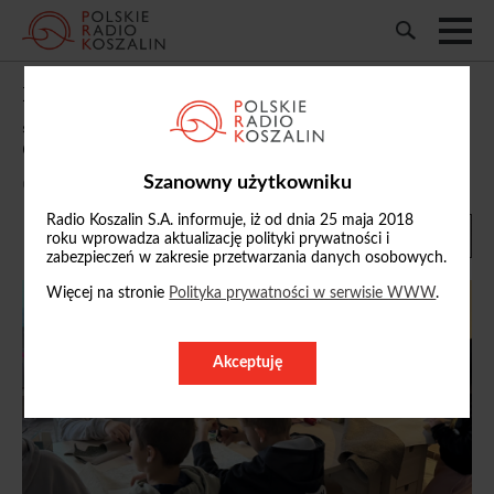
Proste zabawy i zero telefonów. Trwają
„Retro Ferie” w Miejsko-Gminnym
Ośrodku Kultury w Kaliszu Pomorskim
Szanowny użytkowniku
04/02/2026, 14:10
Radio Koszalin S.A. informuje, iż od dnia 25 maja 2018
roku wprowadza aktualizację polityki prywatności i
zabezpieczeń w zakresie przetwarzania danych osobowych.
Więcej na stronie
Polityka prywatności w serwisie WWW
.
Akceptuję