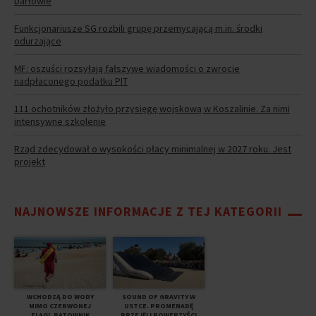
Darłowie
Funkcjonariusze SG rozbili grupę przemycającą m.in. środki
odurzające
MF: oszuści rozsyłają fałszywe wiadomości o zwrocie
nadpłaconego podatku PIT
111 ochotników złożyło przysięgę wojskową w Koszalinie. Za nimi
intensywne szkolenie
Rząd zdecydował o wysokości płacy minimalnej w 2027 roku. Jest
projekt
NAJNOWSZE INFORMACJE Z TEJ KATEGORII
WCHODZĄ DO WODY
SOUND OF GRAVITY W
MIMO CZERWONEJ
USTCE. PROMENADĘ
FLAGI. RATOWNIK
PRZEJĘLI ROWERZYŚCI