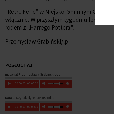
„Retro Ferie” w Miejsko-Gminnym Ośrodku
włącznie. W przyszłym tygodniu ferie prze
rodem z „Harrego Pottera”.
Przemysław Grabiński/lp
POSŁUCHAJ
materiał Przemysława Grabińskiego
00
:
00
:
00
|
00
:
00
:
00
Natalia Szynal, dyrektor ośrodka
00
:
00
:
00
|
00
:
00
:
00