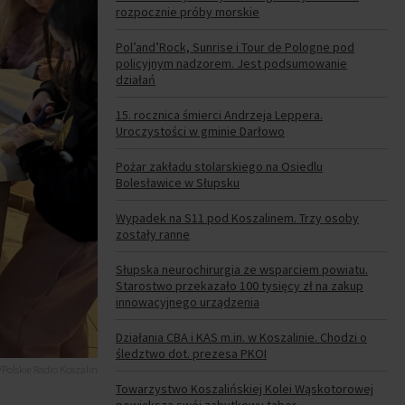
rozpocznie próby morskie
Pol’and’Rock, Sunrise i Tour de Pologne pod
policyjnym nadzorem. Jest podsumowanie
działań
15. rocznica śmierci Andrzeja Leppera.
Uroczystości w gminie Darłowo
Pożar zakładu stolarskiego na Osiedlu
Bolesławice w Słupsku
Wypadek na S11 pod Koszalinem. Trzy osoby
zostały ranne
Słupska neurochirurgia ze wsparciem powiatu.
Starostwo przekazało 100 tysięcy zł na zakup
innowacyjnego urządzenia
Działania CBA i KAS m.in. w Koszalinie. Chodzi o
śledztwo dot. prezesa PKOI
Polskie Radio Koszalin
Towarzystwo Koszalińskiej Kolei Wąskotorowej