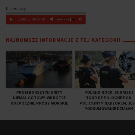
Uczestnicy
00
:
00
:
00
|
00
:
00
:
00
NAJNOWSZE INFORMACJE Z TEJ KATEGORII
PROM BURSZTYN UNITY
POL’AND’ROCK, SUNRISE I
NIEMAL GOTOWY. WKRÓTCE
TOUR DE POLOGNE POD
ROZPOCZNIE PRÓBY MORSKIE
POLICYJNYM NADZOREM. JE
PODSUMOWANIE DZIAŁAŃ