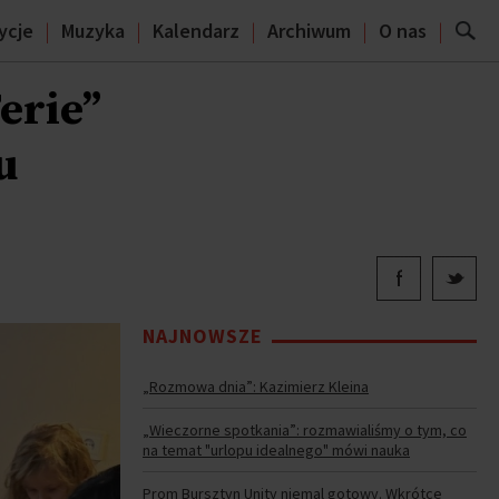
ycje
Muzyka
Kalendarz
Archiwum
O nas
erie”
u
NAJNOWSZE
„Rozmowa dnia”: Kazimierz Kleina
„Wieczorne spotkania”: rozmawialiśmy o tym, co
na temat "urlopu idealnego" mówi nauka
Prom Bursztyn Unity niemal gotowy. Wkrótce