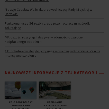
Nie żyje Czesław Woźniak, przewodniczący Rady Miejskiej w
Darłowie
Funkcjonariusze SG rozbili grupę przemycającą m.in. środki
odurzające
MF: oszuści rozsyłają fałszywe wiadomości o zwrocie
nadpłaconego podatku PIT
111 ochotników złożyło przysięgę wojskową w Koszalinie. Za nimi
intensywne szkolenie
NAJNOWSZE INFORMACJE Z TEJ KATEGORII
KOLOROWE BALONY
REGIONALNE
PONOWNIE NAD
CENTRUM TENISOWE
SZCZECINKIEM.
W SZCZECINKU