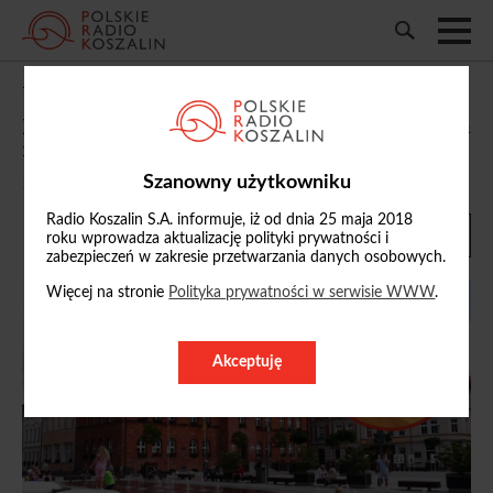
Władze Szczecinka nie chcą dopłacać do
przedszkolaków spoza miasta. Proponują
międzygminne porozumienie
Szanowny użytkowniku
10/12/2025, 20:34
Radio Koszalin S.A. informuje, iż od dnia 25 maja 2018
roku wprowadza aktualizację polityki prywatności i
zabezpieczeń w zakresie przetwarzania danych osobowych.
Więcej na stronie
Polityka prywatności w serwisie WWW
.
Akceptuję