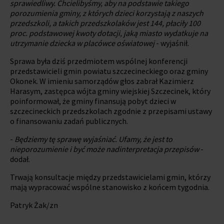
sprawiedliwy. Chcielibyśmy, aby na podstawie takiego
porozumienia gminy, z których dzieci korzystają z naszych
przedszkoli, a takich przedszkolaków jest 144, płaciły 100
proc. podstawowej kwoty dotacji, jaką miasto wydatkuje na
utrzymanie dziecka w placówce oświatowej
- wyjaśnił.
Sprawa była dziś przedmiotem wspólnej konferencji
przedstawicieli gmin powiatu szczecineckiego oraz gminy
Okonek. W imieniu samorządów głos zabrał Kazimierz
Harasym, zastępca wójta gminy wiejskiej Szczecinek, który
poinformował, że gminy finansują pobyt dzieci w
szczecineckich przedszkolach zgodnie z przepisami ustawy
o finansowaniu zadań publicznych.
-
Będziemy tę sprawę wyjaśniać. Ufamy, że jest to
nieporozumienie i być może nadinterpretacja przepisów
-
dodał.
Trwają konsultacje między przedstawicielami gmin, którzy
mają wypracować wspólne stanowisko z końcem tygodnia.
Patryk Żak/zn