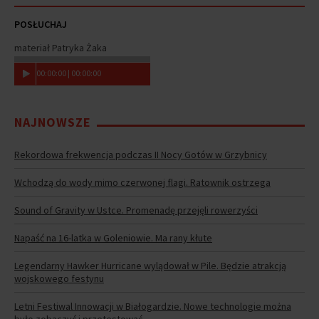
POSŁUCHAJ
materiał Patryka Żaka
00
:
00
:
00
|
00
:
00
:
00
NAJNOWSZE
Rekordowa frekwencja podczas II Nocy Gotów w Grzybnicy
Wchodzą do wody mimo czerwonej flagi. Ratownik ostrzega
Sound of Gravity w Ustce. Promenadę przejęli rowerzyści
Napaść na 16-latka w Goleniowie. Ma rany kłute
Legendarny Hawker Hurricane wylądował w Pile. Będzie atrakcją
wojskowego festynu
Letni Festiwal Innowacji w Białogardzie. Nowe technologie można
było zobaczyć i przetestować