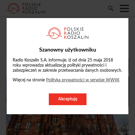
Państwowa Szkoła Muzyczna I stopnia w
Kołobrzegu oficjalnie z nowym
budynkiem
Szanowny użytkowniku
02/12/2025, 11:06
Radio Koszalin S.A. informuje, iż od dnia 25 maja 2018
roku wprowadza aktualizację polityki prywatności i
zabezpieczeń w zakresie przetwarzania danych osobowych.
Więcej na stronie
Polityka prywatności w serwisie WWW
.
Akceptuję