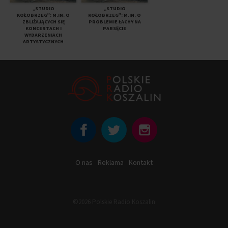
„STUDIO
„STUDIO
KOŁOBRZEG”: M.IN. O
KOŁOBRZEG”: M.IN. O
ZBLIŻAJĄCYCH SIĘ
PROBLEMIE ŁACHY NA
KONCERTACH I
PARSĘCIE
WYDARZENIACH
ARTYSTYCZNYCH
O nas
Reklama
Kontakt
©2026 Polskie Radio Koszalin