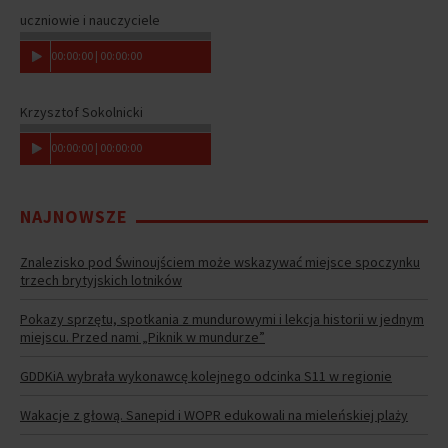
uczniowie i nauczyciele
00
:
00
:
00
|
00
:
00
:
00
Krzysztof Sokolnicki
00
:
00
:
00
|
00
:
00
:
00
NAJNOWSZE
Znalezisko pod Świnoujściem może wskazywać miejsce spoczynku
trzech brytyjskich lotników
Pokazy sprzętu, spotkania z mundurowymi i lekcja historii w jednym
miejscu. Przed nami „Piknik w mundurze”
GDDKiA wybrała wykonawcę kolejnego odcinka S11 w regionie
Wakacje z głową. Sanepid i WOPR edukowali na mieleńskiej plaży