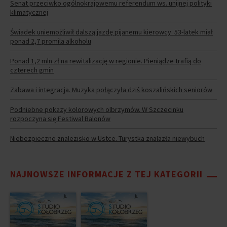
Senat przeciwko ogólnokrajowemu referendum ws. unijnej polityki
klimatycznej
Świadek uniemożliwił dalszą jazdę pijanemu kierowcy. 53-latek miał
ponad 2,7 promila alkoholu
Ponad 1,2 mln zł na rewitalizację w regionie. Pieniądze trafią do
czterech gmin
Zabawa i integracja. Muzyka połączyła dziś koszalińskich seniorów
Podniebne pokazy kolorowych olbrzymów. W Szczecinku
rozpoczyna się Festiwal Balonów
Niebezpieczne znalezisko w Ustce. Turystka znalazła niewybuch
NAJNOWSZE INFORMACJE Z TEJ KATEGORII