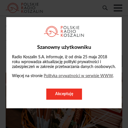
„Marzenia się spełniają. Od Izby
Regionalnej do Muzeum Pałacowego” -
Anna Winnicka
Szanowny użytkowniku
30/11/2025, 18:02
Radio Koszalin S.A. informuje, iż od dnia 25 maja 2018
roku wprowadza aktualizację polityki prywatności i
zabezpieczeń w zakresie przetwarzania danych osobowych.
Więcej na stronie
Polityka prywatności w serwisie WWW
.
Akceptuję