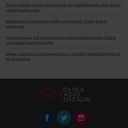
Turyści chętnie sięgają po wędzone ryby nad Bałtykiem. Duży wybór
i umiarkowane ceny
Kołobrzeg przygotowuje punkty schronienia. Trwają audyty
techniczne
Pijana kierująca zatrzymana przed nadmorskim kurortem. Policja
zapowiada kolejne kontrole
Objawy zatrucia u 53 pensjonariuszy z ośrodka rehabilitacyjnego w
Międzywodziu