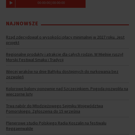
00
:
00
:
00
|
00
:
00
:
00
NAJNOWSZE
Rząd zdecydował o wysokości płacy minimalnej w 2027 roku. Jest
projekt
Regionalne produkty i atrakcje dla całych rodzin. W Mielnie ruszył
Morski Festiwal Smaku i Tradycji
Więcej wraków na dnie Bałtyku dostępnych do nurkowania bez
zezwoleń
Kolorowe balony ponownie nad Szczecinkiem. Pogoda pozwoliła na
wieczorne loty
Trwa nabór do Młodzieżowego Sejmiku Województwa
Pomorskiego. Zgłoszenia do 15 września
Plenerowe studio Polskiego Radia Koszalin na festiwalu
Reggaenwalde