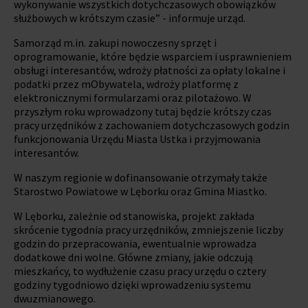
wykonywanie wszystkich dotychczasowych obowiązków
służbowych w krótszym czasie” - informuje urząd.
Samorząd m.in. zakupi nowoczesny sprzęt i
oprogramowanie, które będzie wsparciem i usprawnieniem
obsługi interesantów, wdroży płatności za opłaty lokalne i
podatki przez mObywatela, wdroży platformę z
elektronicznymi formularzami oraz pilotażowo. W
przyszłym roku wprowadzony tutaj będzie krótszy czas
pracy urzędników z zachowaniem dotychczasowych godzin
funkcjonowania Urzędu Miasta Ustka i przyjmowania
interesantów.
W naszym regionie w dofinansowanie otrzymały także
Starostwo Powiatowe w Lęborku oraz Gmina Miastko.
W Lęborku, zależnie od stanowiska, projekt zakłada
skrócenie tygodnia pracy urzędników, zmniejszenie liczby
godzin do przepracowania, ewentualnie wprowadza
dodatkowe dni wolne. Główne zmiany, jakie odczują
mieszkańcy, to wydłużenie czasu pracy urzędu o cztery
godziny tygodniowo dzięki wprowadzeniu systemu
dwuzmianowego.