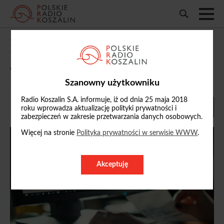
Pilotaż w samorządach regionu.
Urzędnicy mają pracować szybciej,
efektywniej i … krócej
Szanowny użytkowniku
29/11/2025, 14:34
Radio Koszalin S.A. informuje, iż od dnia 25 maja 2018
roku wprowadza aktualizację polityki prywatności i
zabezpieczeń w zakresie przetwarzania danych osobowych.
Więcej na stronie
Polityka prywatności w serwisie WWW
.
Akceptuję