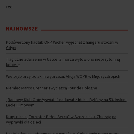
red.
NAJNOWSZE
Podświetlony kadłub ORP Wicher wyjechał z hangaru stoczni w
Gdyni
Tragiczne zdarzenie w Ustce. Z morza wyłowiono nieprzytomną
kobietę
Wieloryb przy polskim wybrzeżu. Akcja WOPR w Międzyzdrojach
Niemiec Marco Brenner zwycięzcą Tour de Pologne
„Radiowy Klub Obieżyświata” nadawał z Ińska. Byliśmy na 53. Ińskim
Lecie Filmowym
Drugi piknik „Tornister Pełen Serca” w Szczecinku. Zbierają na
wyprawki dla dzieci
Nastolatkowie zatrzymani po napaści w Goleniowie staną przed