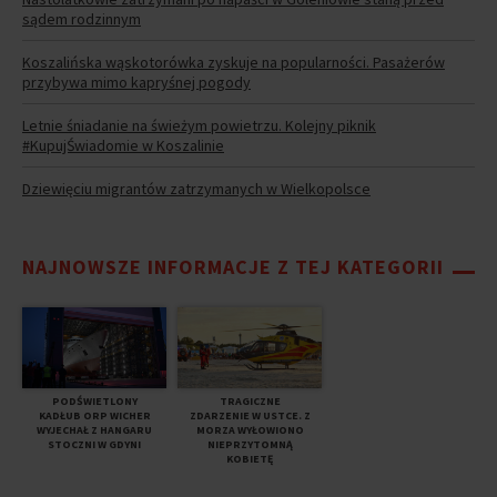
sądem rodzinnym
Koszalińska wąskotorówka zyskuje na popularności. Pasażerów
przybywa mimo kapryśnej pogody
Letnie śniadanie na świeżym powietrzu. Kolejny piknik
#KupujŚwiadomie w Koszalinie
Dziewięciu migrantów zatrzymanych w Wielkopolsce
NAJNOWSZE INFORMACJE Z TEJ KATEGORII
PODŚWIETLONY
TRAGICZNE
KADŁUB ORP WICHER
ZDARZENIE W USTCE. Z
WYJECHAŁ Z HANGARU
MORZA WYŁOWIONO
STOCZNI W GDYNI
NIEPRZYTOMNĄ
KOBIETĘ