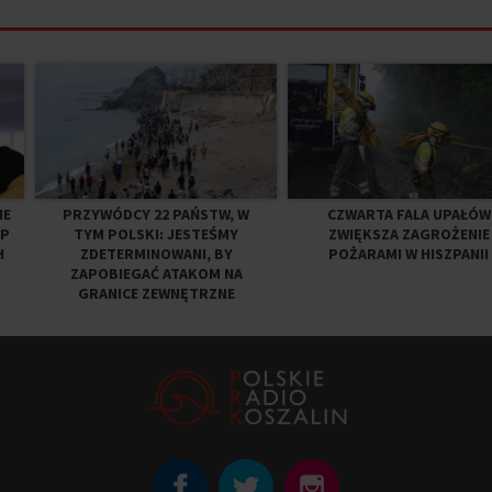
IE
PRZYWÓDCY 22 PAŃSTW, W
CZWARTA FALA UPAŁÓW
EP
TYM POLSKI: JESTEŚMY
ZWIĘKSZA ZAGROŻENIE
H
ZDETERMINOWANI, BY
POŻARAMI W HISZPANII
ZAPOBIEGAĆ ATAKOM NA
GRANICE ZEWNĘTRZNE