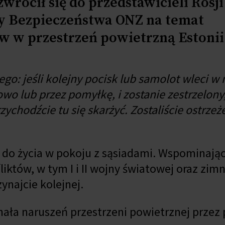
rócił się do przedstawicieli Rosji
dy Bezpieczeństwa ONZ na temat
w w przestrzeń powietrzną Estonii
go: jeśli kolejny pocisk lub samolot wleci w 
wo lub przez pomyłkę, i zostanie zestrzelony
ychodźcie tu się skarżyć. Zostaliście ostrzeż
na do życia w pokoju z sąsiadami. Wspominając
iktów, w tym I i II wojny światowej oraz zimn
zynajcie kolejnej.
onała naruszeń przestrzeni powietrznej przez