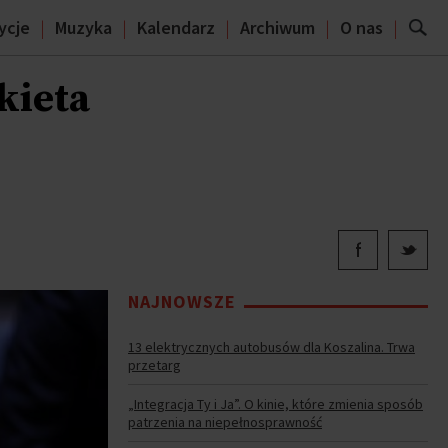
ycje
Muzyka
Kalendarz
Archiwum
O nas
kieta
NAJNOWSZE
13 elektrycznych autobusów dla Koszalina. Trwa
przetarg
„Integracja Ty i Ja”. O kinie, które zmienia sposób
patrzenia na niepełnosprawność