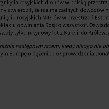
gnięcia rosyjskich dronów w polską przestrz
jny stwierdził, że nie ma żadnych dowodów n
nięciu rosyjskich MiG-ów w przestrzeń Estoni
pektaklu obwiniania Rosji o wszystko”. Oświadc
wały tylko rutynowy lot z Karelii do Królewc
braźnia następnym razem, kiedy nikogo nie o
y tym Europę o dążenie do sprowadzenia Dona