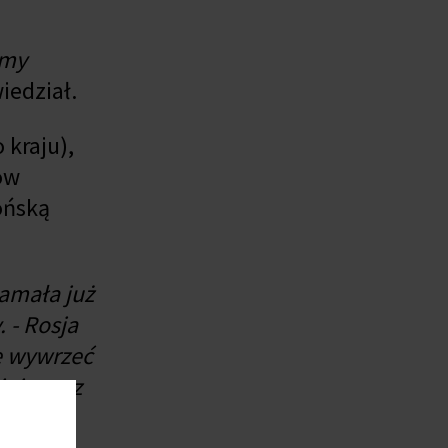
śmy
iedział.
 kraju),
ów
ońską
łamała już
. - Rosja
e wywrzeć
nie oraz
na.