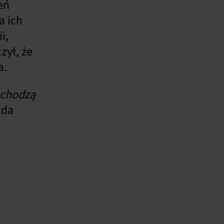
eń
a ich
i,
zył, że
a.
bchodzą
lda