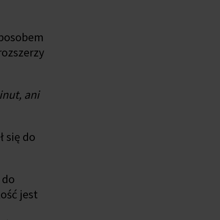
 sposobem
rozszerzy
nut, ani
ł się do
 do
ość jest