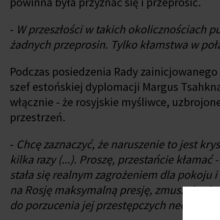
powinna była przyznać się i przeprosić.
-
W przeszłości w takich okolicznościach pu
żadnych przeprosin. Tylko kłamstwa w poł
Podczas posiedzenia Rady zainicjowanego pr
szef estońskiej dyplomacji Margus Tsahkn
włącznie - że rosyjskie myśliwce, uzbrojon
przestrzeń.
-
Chcę zaznaczyć, że naruszenie to jest krys
kilka razy (...). Proszę, przestańcie kłamać
stała się realnym zagrożeniem dla pokoju 
na Rosję maksymalną presję, zmuszając ją 
do porzucenia jej przestępczych neokoloni