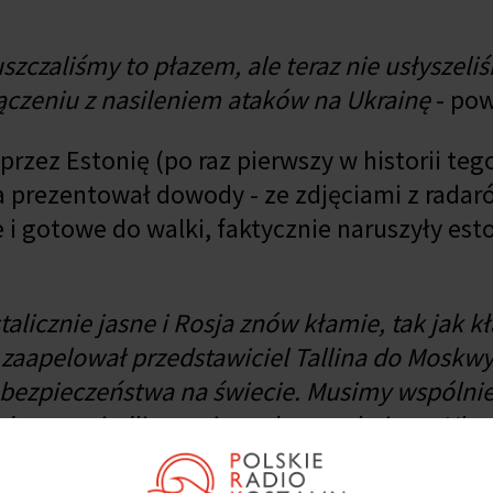
szczaliśmy to płazem, ale teraz nie usłyszeli
ączeniu z nasileniem ataków na Ukrainę
- pow
zez Estonię (po raz pierwszy w historii tego
a prezentował dowody - ze zdjęciami z radar
e i gotowe do walki, faktycznie naruszyły est
talicznie jasne i Rosja znów kłamie, tak jak k
 - zaapelował przedstawiciel Tallina do Moskwy
i bezpieczeństwa na świecie. Musimy wspólni
do sprawiedliwego i trwałego pokoju na Ukrai
alnych i imperialnych ambicji
- wezwał Tsahk