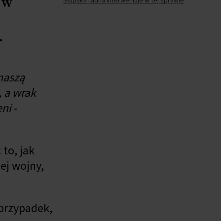
 w
Słupska radna interweniuje w tej sprawie
.
naszą
, a wrak
eni
-
 to, jak
ej wojny,
 przypadek,