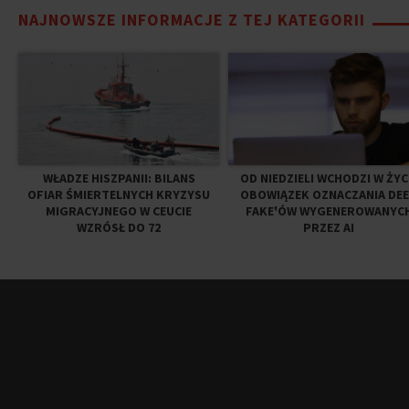
NAJNOWSZE INFORMACJE Z TEJ KATEGORII
WŁADZE HISZPANII: BILANS
OD NIEDZIELI WCHODZI W ŻYC
OFIAR ŚMIERTELNYCH KRYZYSU
OBOWIĄZEK OZNACZANIA DE
MIGRACYJNEGO W CEUCIE
FAKE'ÓW WYGENEROWANYC
WZRÓSŁ DO 72
PRZEZ AI