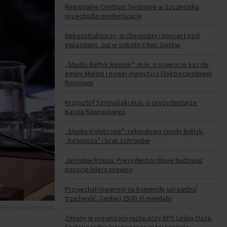
Regionalne Centrum Tenisowe w Szczecinku
przechodzi modernizację
Rekonstruktorzy, archeolodzy i koncert pod
gwiazdami. Już w sobotę II Noc Gotów
„Studio Bałtyk Region”: m.in. o powrocie Łaz do
gminy Mielno i nowej inwestycji Elektrociepłowni
Rosnowo
Krzysztof Szymański m.in. o prezydenturze
Karola Nawrockiego
„Studio Kołobrzeg”: rekordowo ciepły Bałtyk,
„betonoza” i brak schronów
Jarosław Rzepa: Prezydent próbuje budować
pozycję lidera prawicy
Przyjechał rowerem na komendę sprawdzić
trzeźwość. Zapłaci 2500 zł mandatu
. PAP/Leszek Szymański
Zmiany w organizacji ruchu przy DPS Leśna Oaza.