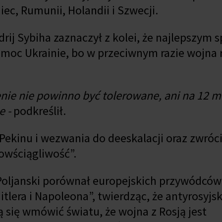
iec, Rumunii, Holandii i Szwecji.
drij Sybiha zaznaczył z kolei, że najlepszym
pomoc Ukrainie, bo w przeciwnym razie wojna 
ie nie powinno być tolerowane, ani na 12 mi
e -
podkreślił.
Pekinu i wezwania do deeskalacji oraz zwróci
powściągliwość”.
Poljanski porównał europejskich przywódców
lera i Napoleona”, twierdząc, że antyrosyjsk
 się wmówić światu, że wojna z Rosją jest