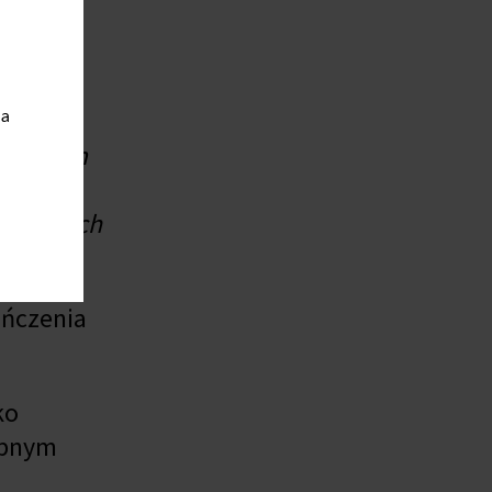
ów w
 i
ia
carstwem
y, do
ci swoich
ończenia
ko
obnym