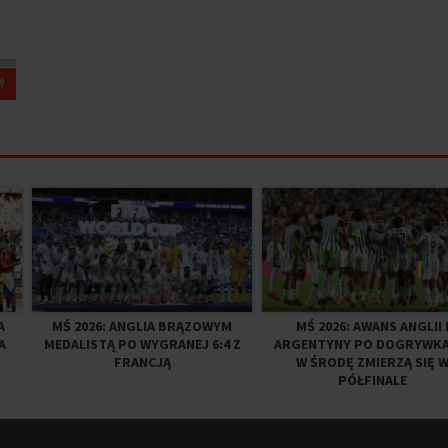
A
MŚ 2026: ANGLIA BRĄZOWYM
MŚ 2026: AWANS ANGLII 
A
MEDALISTĄ PO WYGRANEJ 6:4 Z
ARGENTYNY PO DOGRYWKA
FRANCJĄ
W ŚRODĘ ZMIERZĄ SIĘ 
PÓŁFINALE