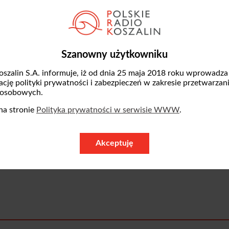
 po kontuzji, pierwsze turnieje nie były więc
m dwa trzysetowe mecze, dzisiaj kolejny. Mod
. Cieszę się, że wyszedłem z tego turnieju zw
Szanowny użytkowniku
oszalin S.A. informuje, iż od dnia 25 maja 2018 roku wprowadza
e ukrywał sportowej złości, przyznał, że roz
zację polityki prywatności i zabezpieczeń w zakresie przetwarzan
 osobowych.
mecz i trudny przeciwnik. Nie ma co ukrywać 
na stronie
Polityka prywatności w serwisie WWW
.
 spotkanie godne finału. Mam powody, żeby b
.
Akceptuję
zegrano po raz dziewiętnasty.