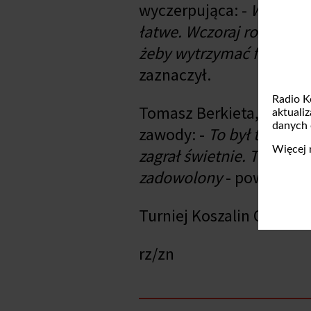
wyczerpująca: -
Wracałem
łatwe. Wczoraj rozegrałe
żeby wytrzymać fizycznie
zaznaczył.
Radio K
Tomasz Berkieta, choć ni
aktuali
danych
zawody: -
To był trudny 
Więcej 
zagrał świetnie. To było
zadowolony
- powiedział
Turniej Koszalin Open ro
rz/zn