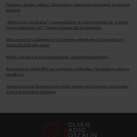
Pękające ściany i wilgoć. Mieszkańcy skarżą się na usterki w nowych
blokach
„Wieczorne spotkania”: rozmawialiśmy o nowym projekcie „Pomoc
na wyciągnięcie ręki” Fundacji Nauka dla Środowiska
Wieczorne loty balonów w Szczecinku odwołane. Organizatorzy:
przeszkodził silny wiatr
NASK ostrzega przed oszustwami „na bilet koncertowy”
Wygaśnięcie umów NFZ ze szpitalem w Miastku. Placówka w obliczu
upadłości
Znalezisko pod Świnoujściem może wskazywać miejsce spoczynku
trzech brytyjskich lotników