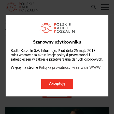
Męskie Granie w Szczecinie: Rozmowa
Arka Wilmana z Darią ze Śląska
30/07/2025, 13:02
Szanowny użytkowniku
Radio Koszalin S.A. informuje, iż od dnia 25 maja 2018
roku wprowadza aktualizację polityki prywatności i
zabezpieczeń w zakresie przetwarzania danych osobowych.
Więcej na stronie
Polityka prywatności w serwisie WWW
.
Arkadiusz Wilman
a.wilman
Akceptuję
@radio.koszalin.pl
ZOBACZ PROFIL