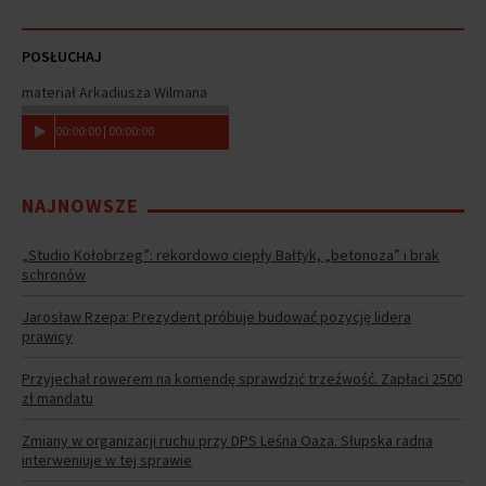
POSŁUCHAJ
materiał Arkadiusza Wilmana
00
:
00
:
00
|
00
:
00
:
00
NAJNOWSZE
„Studio Kołobrzeg”: rekordowo ciepły Bałtyk, „betonoza” i brak
schronów
Jarosław Rzepa: Prezydent próbuje budować pozycję lidera
prawicy
Przyjechał rowerem na komendę sprawdzić trzeźwość. Zapłaci 2500
zł mandatu
Zmiany w organizacji ruchu przy DPS Leśna Oaza. Słupska radna
interweniuje w tej sprawie