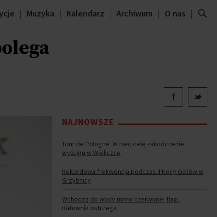
ycje
Muzyka
Kalendarz
Archiwum
O nas
polega
NAJNOWSZE
Tour de Pologne. W niedzielę zakończenie
wyścigu w Wieliczce
Rekordowa frekwencja podczas II Nocy Gotów w
Grzybnicy
Wchodzą do wody mimo czerwonej flagi.
Ratownik ostrzega