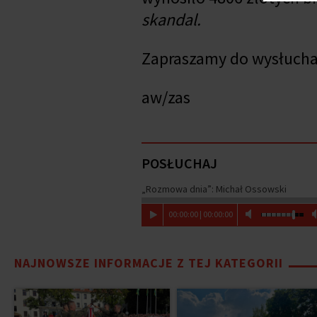
skandal.
Zapraszamy do wysłuch
aw/zas
POSŁUCHAJ
„Rozmowa dnia”: Michał Ossowski
00
:
00
:
00
|
00
:
00
:
00
NAJNOWSZE INFORMACJE Z TEJ KATEGORII