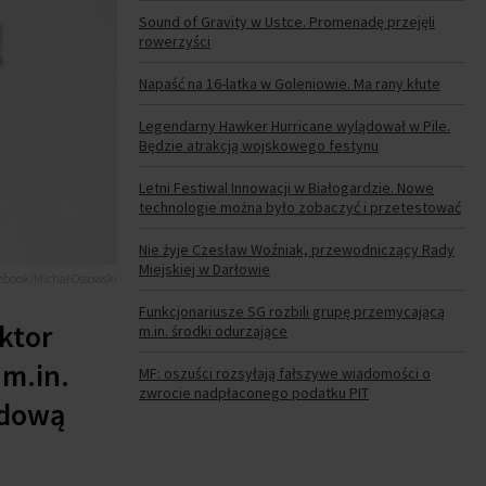
Sound of Gravity w Ustce. Promenadę przejęli
rowerzyści
Napaść na 16-latka w Goleniowie. Ma rany kłute
Legendarny Hawker Hurricane wylądował w Pile.
Będzie atrakcją wojskowego festynu
Letni Festiwal Innowacji w Białogardzie. Nowe
technologie można było zobaczyć i przetestować
Nie żyje Czesław Woźniak, przewodniczący Rady
Miejskiej w Darłowie
cebook/Michał Ossowski
Funkcjonariusze SG rozbili grupę przemycającą
ktor
m.in. środki odurzające
 m.in.
MF: oszuści rozsyłają fałszywe wiadomości o
zwrocie nadpłaconego podatku PIT
ądową