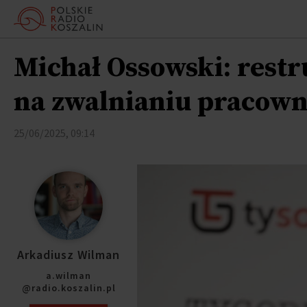
Michał Ossowski: rest
na zwalnianiu pracow
25/06/2025, 09:14
Arkadiusz Wilman
a.wilman
@radio.koszalin.pl