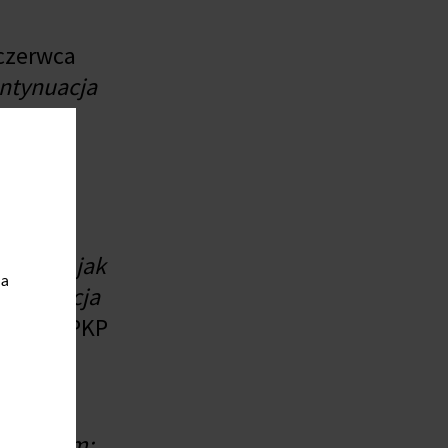
czerwca
ntynuacja
i
rawowały
ze”.
de
naczej, jak
ia
ukturyzacja
uacji w PKP
dzenie
m słowem: