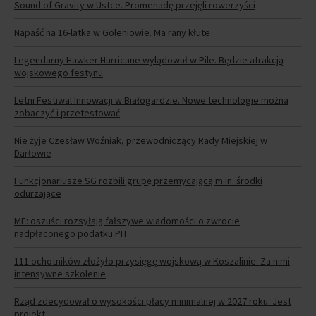
Sound of Gravity w Ustce. Promenadę przejęli rowerzyści
Napaść na 16-latka w Goleniowie. Ma rany kłute
Legendarny Hawker Hurricane wylądował w Pile. Będzie atrakcją
wojskowego festynu
Letni Festiwal Innowacji w Białogardzie. Nowe technologie można
zobaczyć i przetestować
Nie żyje Czesław Woźniak, przewodniczący Rady Miejskiej w
Darłowie
Funkcjonariusze SG rozbili grupę przemycającą m.in. środki
odurzające
MF: oszuści rozsyłają fałszywe wiadomości o zwrocie
nadpłaconego podatku PIT
111 ochotników złożyło przysięgę wojskową w Koszalinie. Za nimi
intensywne szkolenie
Rząd zdecydował o wysokości płacy minimalnej w 2027 roku. Jest
projekt