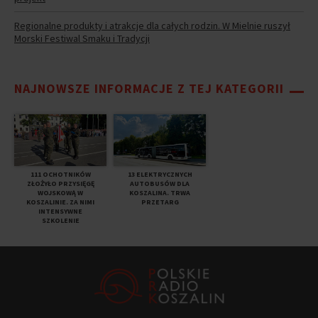
Regionalne produkty i atrakcje dla całych rodzin. W Mielnie ruszył
Morski Festiwal Smaku i Tradycji
NAJNOWSZE INFORMACJE Z TEJ KATEGORII
111 OCHOTNIKÓW
13 ELEKTRYCZNYCH
ZŁOŻYŁO PRZYSIĘGĘ
AUTOBUSÓW DLA
WOJSKOWĄ W
KOSZALINA. TRWA
KOSZALINIE. ZA NIMI
PRZETARG
INTENSYWNE
SZKOLENIE