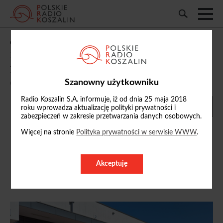
Obchody Powiatowego Dnia Strażaka w
Koszalinie. Były przemówienia,
podziękowania i odznaczenia
Szanowny użytkowniku
08/05/2025, 14:11
Radio Koszalin S.A. informuje, iż od dnia 25 maja 2018
roku wprowadza aktualizację polityki prywatności i
zabezpieczeń w zakresie przetwarzania danych osobowych.
Więcej na stronie
Polityka prywatności w serwisie WWW
.
Radosław Zmudziński
Akceptuję
ZOBACZ PROFIL