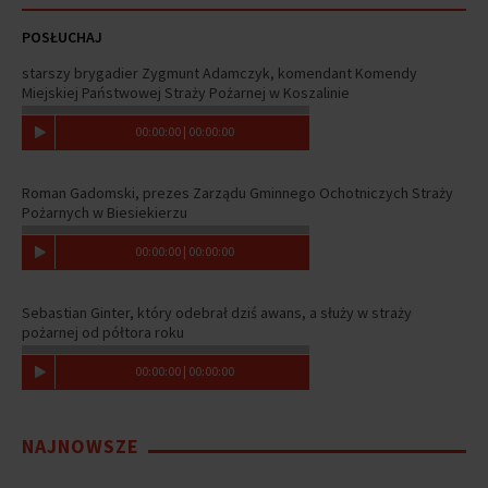
POSŁUCHAJ
starszy brygadier Zygmunt Adamczyk, komendant Komendy
Miejskiej Państwowej Straży Pożarnej w Koszalinie
00
:
00
:
00
|
00
:
00
:
00
Roman Gadomski, prezes Zarządu Gminnego Ochotniczych Straży
Pożarnych w Biesiekierzu
00
:
00
:
00
|
00
:
00
:
00
Sebastian Ginter, który odebrał dziś awans, a służy w straży
pożarnej od półtora roku
00
:
00
:
00
|
00
:
00
:
00
NAJNOWSZE