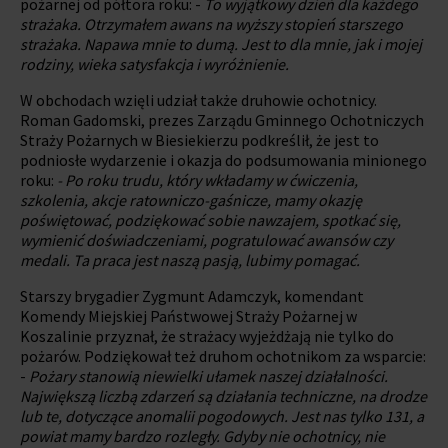
pożarnej od półtora roku: -
To wyjątkowy dzień dla każdego
strażaka. Otrzymałem awans na wyższy stopień starszego
strażaka. Napawa mnie to dumą. Jest to dla mnie, jak i mojej
rodziny, wieka satysfakcja i wyróżnienie.
W obchodach wzięli udział także druhowie ochotnicy.
Roman Gadomski, prezes Zarządu Gminnego Ochotniczych
Straży Pożarnych w Biesiekierzu podkreślił, że jest to
podniosłe wydarzenie i okazja do podsumowania minionego
roku:
- Po roku trudu, który wkładamy w ćwiczenia,
szkolenia, akcje ratowniczo-gaśnicze, mamy okazję
poświętować, podziękować sobie nawzajem, spotkać się,
wymienić doświadczeniami, pogratulować awansów czy
medali. Ta praca jest naszą pasją, lubimy pomagać.
Starszy brygadier Zygmunt Adamczyk, komendant
Komendy Miejskiej Państwowej Straży Pożarnej w
Koszalinie przyznał, że strażacy wyjeżdżają nie tylko do
pożarów. Podziękował też druhom ochotnikom za wsparcie:
-
Pożary stanowią niewielki ułamek naszej działalności.
Największą liczbą zdarzeń są działania techniczne, na drodze
lub te, dotyczące anomalii pogodowych. Jest nas tylko 131, a
powiat mamy bardzo rozległy. Gdyby nie ochotnicy, nie