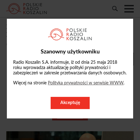
Dr hab. Krzysztof Wasilewski: mandat
Donalda Trumpa będzie bardzo silny
06/11/2024, 09:14
Szanowny użytkowniku
Radio Koszalin S.A. informuje, iż od dnia 25 maja 2018
roku wprowadza aktualizację polityki prywatności i
zabezpieczeń w zakresie przetwarzania danych osobowych.
Więcej na stronie
Polityka prywatności w serwisie WWW
.
Arkadiusz Wilman
a.wilman
Akceptuję
@radio.koszalin.pl
ZOBACZ PROFIL