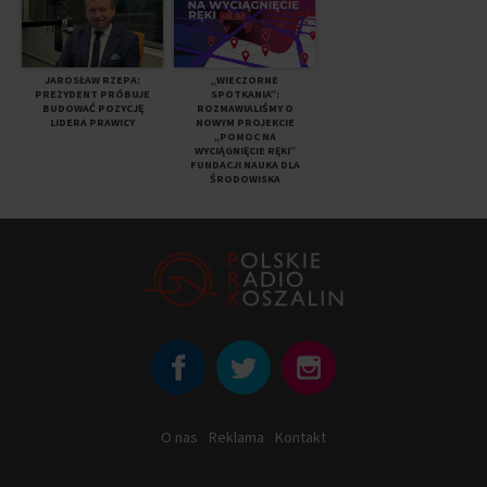
JAROSŁAW RZEPA:
„WIECZORNE
PREZYDENT PRÓBUJE
SPOTKANIA”:
BUDOWAĆ POZYCJĘ
ROZMAWIALIŚMY O
LIDERA PRAWICY
NOWYM PROJEKCIE
„POMOC NA
WYCIĄGNIĘCIE RĘKI”
FUNDACJI NAUKA DLA
ŚRODOWISKA
O nas
Reklama
Kontakt