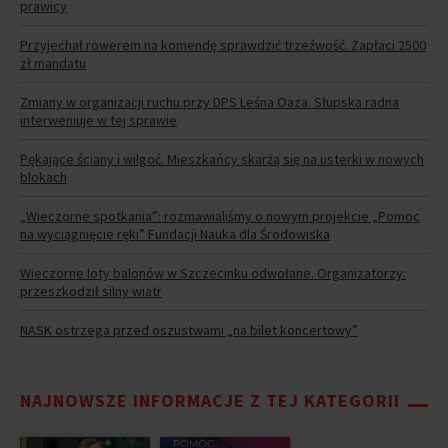
prawicy
Przyjechał rowerem na komendę sprawdzić trzeźwość. Zapłaci 2500
zł mandatu
Zmiany w organizacji ruchu przy DPS Leśna Oaza. Słupska radna
interweniuje w tej sprawie
Pękające ściany i wilgoć. Mieszkańcy skarżą się na usterki w nowych
blokach
„Wieczorne spotkania”: rozmawialiśmy o nowym projekcie „Pomoc
na wyciągnięcie ręki” Fundacji Nauka dla Środowiska
Wieczorne loty balonów w Szczecinku odwołane. Organizatorzy:
przeszkodził silny wiatr
NASK ostrzega przed oszustwami „na bilet koncertowy”
NAJNOWSZE INFORMACJE Z TEJ KATEGORII