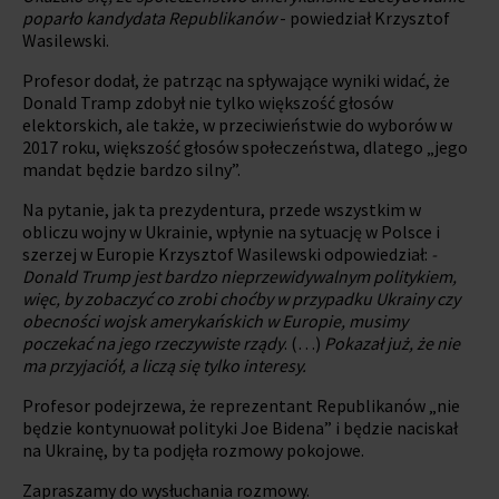
poparło kandydata Republikanów
- powiedział Krzysztof
Wasilewski.
Profesor dodał, że patrząc na spływające wyniki widać, że
Donald Tramp zdobył nie tylko większość głosów
elektorskich, ale także, w przeciwieństwie do wyborów w
2017 roku, większość głosów społeczeństwa, dlatego „jego
mandat będzie bardzo silny”.
Na pytanie, jak ta prezydentura, przede wszystkim w
obliczu wojny w Ukrainie, wpłynie na sytuację w Polsce i
szerzej w Europie Krzysztof Wasilewski odpowiedział:
-
Donald Trump jest bardzo nieprzewidywalnym politykiem,
więc, by zobaczyć co zrobi choćby w przypadku Ukrainy czy
obecności wojsk amerykańskich w Europie, musimy
poczekać na jego rzeczywiste rządy
. (…)
Pokazał już, że nie
ma przyjaciół, a liczą się tylko interesy.
Profesor podejrzewa, że reprezentant Republikanów „nie
będzie kontynuował polityki Joe Bidena” i będzie naciskał
na Ukrainę, by ta podjęła rozmowy pokojowe.
Zapraszamy do wysłuchania rozmowy.