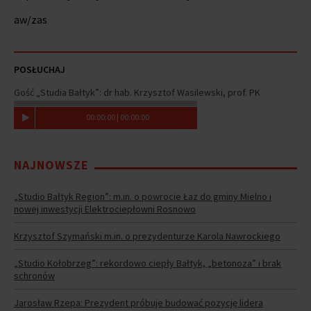
aw/zas
POSŁUCHAJ
Gość „Studia Bałtyk”: dr hab. Krzysztof Wasilewski, prof. PK
00
:
00
:
00
|
00
:
00
:
00
NAJNOWSZE
„Studio Bałtyk Region”: m.in. o powrocie Łaz do gminy Mielno i
nowej inwestycji Elektrociepłowni Rosnowo
Krzysztof Szymański m.in. o prezydenturze Karola Nawrockiego
„Studio Kołobrzeg”: rekordowo ciepły Bałtyk, „betonoza” i brak
schronów
Jarosław Rzepa: Prezydent próbuje budować pozycję lidera