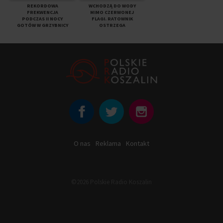
REKORDOWA
WCHODZĄ DO WODY
FREKWENCJA
MIMO CZERWONEJ
PODCZAS II NOCY
FLAGI. RATOWNIK
GOTÓW W GRZYBNICY
OSTRZEGA
O nas
Reklama
Kontakt
©2026 Polskie Radio Koszalin