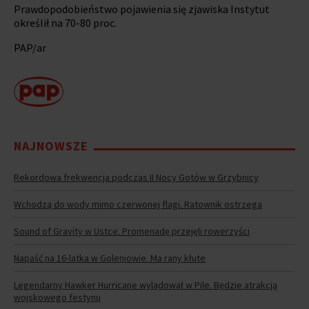
Prawdopodobieństwo pojawienia się zjawiska Instytut
określił na 70-80 proc.
PAP/ar
NAJNOWSZE
Rekordowa frekwencja podczas II Nocy Gotów w Grzybnicy
Wchodzą do wody mimo czerwonej flagi. Ratownik ostrzega
Sound of Gravity w Ustce. Promenadę przejęli rowerzyści
Napaść na 16-latka w Goleniowie. Ma rany kłute
Legendarny Hawker Hurricane wylądował w Pile. Będzie atrakcją
wojskowego festynu