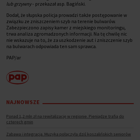
lub grzywny
- przekazał asp. Bagiński.
Dodał, że słupska policja prowadzi także postępowanie w
związku ze zniszczeniem szyb na terenie bulwarów.
Zabezpieczono zapisy kamer z miejskiego monitoringu,
trwa analiza zgromadzonych informacji. Na tę chwilę nic
nie wskazuje na to, że za uszkodzenie aut i zniszczenie szyb
na bulwarach odpowiada ten sam sprawca.
PAP/ar
NAJNOWSZE
Ponad 1,2 mln zł na rewitalizację w regionie. Pieniądze trafią do
czterech gmin
Zabawa i integracja. Muzyka połączyła dziś koszalińskich seniorów