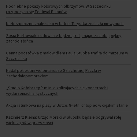
Podniebne pokazy kolorowych olbrzymów. W Szczecinku
rozpoczyna się Festiwal Balonów
Niebezpieczne znalezisko w Ustce. Turystka znalazła niewybuch
Zosia Karbowiak: cudowanie będzie grać, mając za sobą piękny
zachód słońca
Cenna pocztówka z malowidłem Paula Stubbe trafiła do muzeum w
Szczecinku
Nadal potrzebni wolontariusze Szlachetnej Paczki w
Zachodniopomorskiem
„Studio Kołobrzeg”: m.in. o zbliżających się koncertach i
wydarzeniach artystycznych
Akcja ratunkowa na plaży w Ustce. 8-letni chłopiec w ciężkim stanie
Kazimierz Kleina: Urząd Morski w Słupsku będzie odgrywał rolę
większą niż w przeszłości