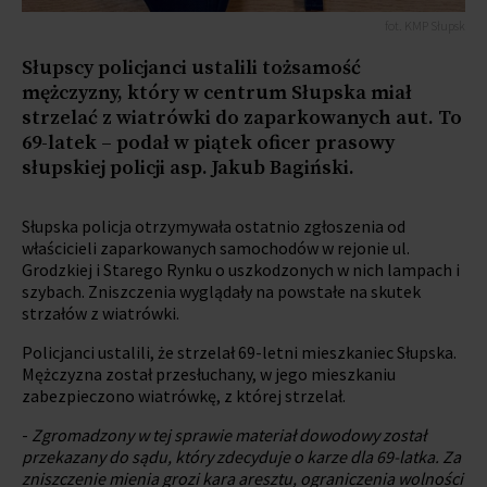
fot. KMP Słupsk
Słupscy policjanci ustalili tożsamość
mężczyzny, który w centrum Słupska miał
strzelać z wiatrówki do zaparkowanych aut. To
69-latek – podał w piątek oficer prasowy
słupskiej policji asp. Jakub Bagiński.
Słupska policja otrzymywała ostatnio zgłoszenia od
właścicieli zaparkowanych samochodów w rejonie ul.
Grodzkiej i Starego Rynku o uszkodzonych w nich lampach i
szybach. Zniszczenia wyglądały na powstałe na skutek
strzałów z wiatrówki.
Policjanci ustalili, że strzelał 69-letni mieszkaniec Słupska.
Mężczyzna został przesłuchany, w jego mieszkaniu
zabezpieczono wiatrówkę, z której strzelał.
-
Zgromadzony w tej sprawie materiał dowodowy został
przekazany do sądu, który zdecyduje o karze dla 69-latka. Za
zniszczenie mienia grozi kara aresztu, ograniczenia wolności