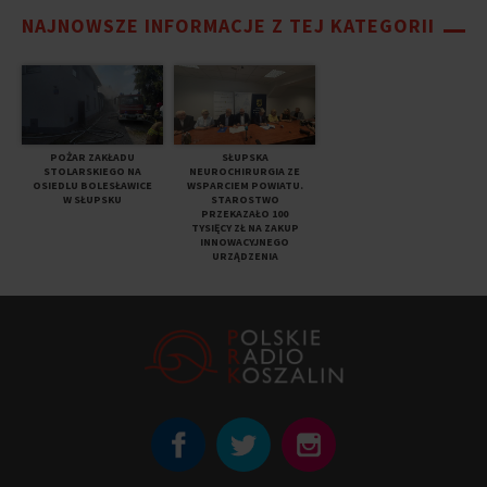
NAJNOWSZE INFORMACJE Z TEJ KATEGORII
POŻAR ZAKŁADU
SŁUPSKA
STOLARSKIEGO NA
NEUROCHIRURGIA ZE
OSIEDLU BOLESŁAWICE
WSPARCIEM POWIATU.
W SŁUPSKU
STAROSTWO
PRZEKAZAŁO 100
TYSIĘCY ZŁ NA ZAKUP
INNOWACYJNEGO
URZĄDZENIA