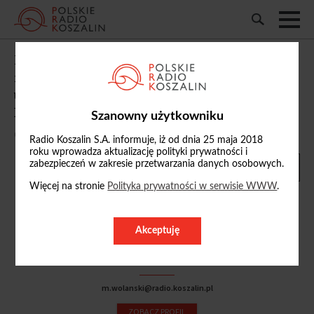
Prezydent Kołobrzegu i prezesi spółek
miejskich podpisali porozumienie o
utworzeniu Kołobrzeskiego Klastra
Energii
Szanowny użytkowniku
08/05/2023, 18:08
Radio Koszalin S.A. informuje, iż od dnia 25 maja 2018
roku wprowadza aktualizację polityki prywatności i
zabezpieczeń w zakresie przetwarzania danych osobowych.
Więcej na stronie
Polityka prywatności w serwisie WWW
.
Akceptuję
Mariusz Wolański
tel. 606 398 530
m.wolanski@radio.koszalin.pl
ZOBACZ PROFIL