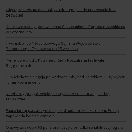
Więcej wraków na dnie Bałtyku dostępnych do nurkowania bez
zezwoleń
Kolorowe balony ponownie nad Szczecinkiem. Pogoda pozwoliła na
wieczorne loty
Trwa nabór do Młodzieżowego Sejmiku Województwa
Pomorskiego. Zgłoszenia do 15 września
Plenerowe studio Polskiego Radia Koszalin na festiwalu
Reggaenwalde
Turyści chętnie sięgają po wędzone ryby nad Bałtykiem. Duży wybór
i umiarkowane ceny
Kołobrzeg przygotowuje punkty schronienia. Trwają audyty
techniczne
Pijana kierująca zatrzymana przed nadmorskim kurortem. Policja
zapowiada kolejne kontrole
Objawy zatrucia u 53 pensjonariuszy z ośrodka rehabilitacyjnego w