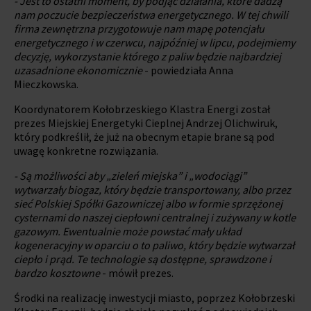
- Jest to ostatni moment, by podjąć działania, które dadzą
nam poczucie bezpieczeństwa energetycznego. W tej chwili
firma zewnętrzna przygotowuje nam mapę potencjału
energetycznego i w czerwcu, najpóźniej w lipcu, podejmiemy
decyzję, wykorzystanie którego z paliw będzie najbardziej
uzasadnione ekonomicznie
- powiedziała Anna
Mieczkowska.
Koordynatorem Kołobrzeskiego Klastra Energi został
prezes Miejskiej Energetyki Cieplnej Andrzej Olichwiruk,
który podkreślił, że już na obecnym etapie brane są pod
uwagę konkretne rozwiązania.
- Są możliwości aby „zieleń miejska” i „wodociągi”
wytwarzały biogaz, który będzie transportowany, albo przez
sieć Polskiej Spółki Gazowniczej albo w formie sprzężonej
cysternami do naszej ciepłowni centralnej i zużywany w kotle
gazowym. Ewentualnie może powstać mały układ
kogeneracyjny w oparciu o to paliwo, który będzie wytwarzał
ciepło i prąd. Te technologie są dostępne, sprawdzone i
bardzo kosztowne
- mówił prezes.
Środki na realizację inwestycji miasto, poprzez Kołobrzeski