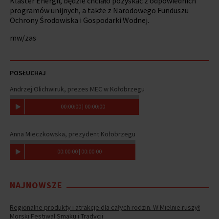
Klaster Energii, będzie chciało pozyskać z odpowiednich
programów unijnych, a także z Narodowego Funduszu
Ochrony Środowiska i Gospodarki Wodnej.
mw/zas
POSŁUCHAJ
Andrzej Olichwiruk, prezes MEC w Kołobrzegu
00
:
00
:
00
|
00
:
00
:
00
Anna Mieczkowska, prezydent Kołobrzegu
00
:
00
:
00
|
00
:
00
:
00
NAJNOWSZE
Regionalne produkty i atrakcje dla całych rodzin. W Mielnie ruszył
Morski Festiwal Smaku i Tradycji