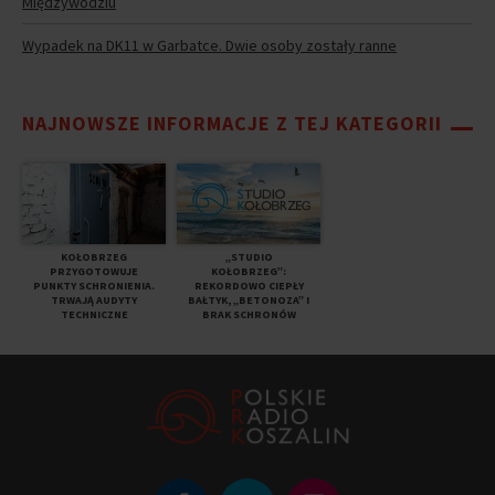
Międzywodziu
Wypadek na DK11 w Garbatce. Dwie osoby zostały ranne
NAJNOWSZE INFORMACJE Z TEJ KATEGORII
KOŁOBRZEG
„STUDIO
PRZYGOTOWUJE
KOŁOBRZEG”:
PUNKTY SCHRONIENIA.
REKORDOWO CIEPŁY
TRWAJĄ AUDYTY
BAŁTYK, „BETONOZA” I
TECHNICZNE
BRAK SCHRONÓW