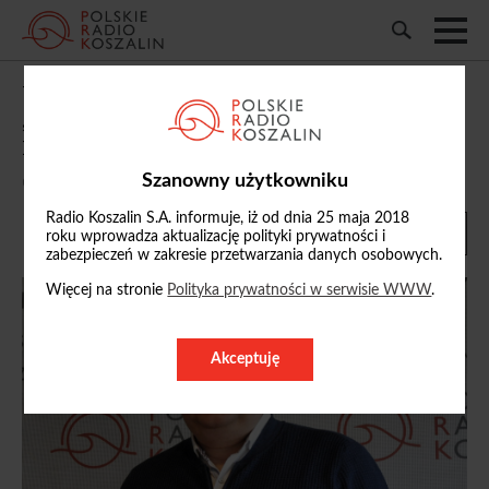
W czwartek gościem audycji
„Niegrzecznik prasowy” będzie Andrzej
Mielcarek
Szanowny użytkowniku
03/04/2019, 21:19
Radio Koszalin S.A. informuje, iż od dnia 25 maja 2018
roku wprowadza aktualizację polityki prywatności i
zabezpieczeń w zakresie przetwarzania danych osobowych.
Więcej na stronie
Polityka prywatności w serwisie WWW
.
Akceptuję