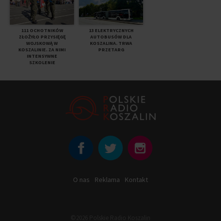
111 OCHOTNIKÓW
13 ELEKTRYCZNYCH
ZŁOŻYŁO PRZYSIĘGĘ
AUTOBUSÓW DLA
WOJSKOWĄ W
KOSZALINA. TRWA
KOSZALINIE. ZA NIMI
PRZETARG
INTENSYWNE
SZKOLENIE
O nas
Reklama
Kontakt
©2026 Polskie Radio Koszalin