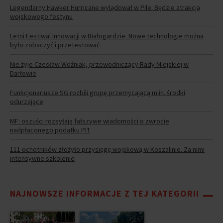
Legendarny Hawker Hurricane wylądował w Pile. Będzie atrakcją
wojskowego festynu
Letni Festiwal Innowacji w Białogardzie. Nowe technologie można
było zobaczyć i przetestować
Nie żyje Czesław Woźniak, przewodniczący Rady Miejskiej w
Darłowie
Funkcjonariusze SG rozbili grupę przemycającą m.in. środki
odurzające
MF: oszuści rozsyłają fałszywe wiadomości o zwrocie
nadpłaconego podatku PIT
111 ochotników złożyło przysięgę wojskową w Koszalinie. Za nimi
intensywne szkolenie
NAJNOWSZE INFORMACJE Z TEJ KATEGORII