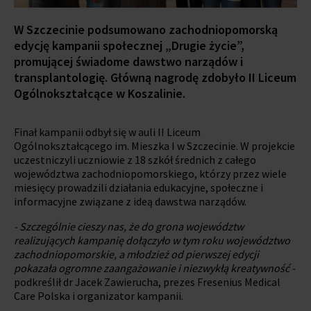
W Szczecinie podsumowano zachodniopomorską
edycję kampanii społecznej „Drugie życie”,
promującej świadome dawstwo narządów i
transplantologię. Główną nagrodę zdobyło II Liceum
Ogólnokształcące w Koszalinie.
Finał kampanii odbył się w auli II Liceum
Ogólnokształcącego im. Mieszka I w Szczecinie. W projekcie
uczestniczyli uczniowie z 18 szkół średnich z całego
województwa zachodniopomorskiego, którzy przez wiele
miesięcy prowadzili działania edukacyjne, społeczne i
informacyjne związane z ideą dawstwa narządów.
- Szczególnie cieszy nas, że do grona województw
realizujących kampanię dołączyło w tym roku województwo
zachodniopomorskie, a młodzież od pierwszej edycji
pokazała ogromne zaangażowanie i niezwykłą kreatywność -
podkreślił dr Jacek Zawierucha, prezes Fresenius Medical
Care Polska i organizator kampanii.