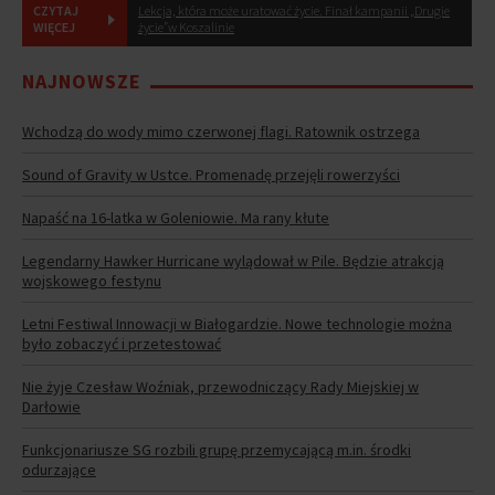
CZYTAJ
Lekcja, która może uratować życie. Finał kampanii „Drugie
WIĘCEJ
życie”w Koszalinie
NAJNOWSZE
Wchodzą do wody mimo czerwonej flagi. Ratownik ostrzega
Sound of Gravity w Ustce. Promenadę przejęli rowerzyści
Napaść na 16-latka w Goleniowie. Ma rany kłute
Legendarny Hawker Hurricane wylądował w Pile. Będzie atrakcją
wojskowego festynu
Letni Festiwal Innowacji w Białogardzie. Nowe technologie można
było zobaczyć i przetestować
Nie żyje Czesław Woźniak, przewodniczący Rady Miejskiej w
Darłowie
Funkcjonariusze SG rozbili grupę przemycającą m.in. środki
odurzające