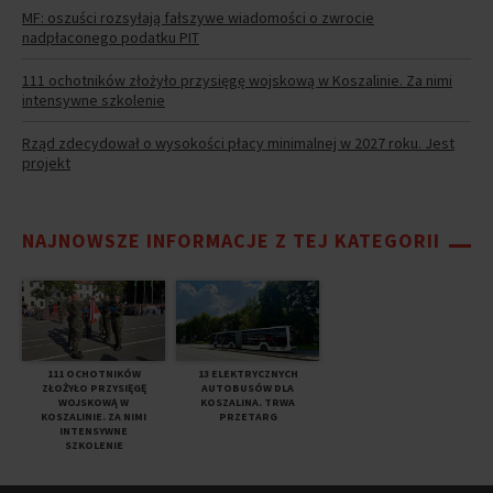
MF: oszuści rozsyłają fałszywe wiadomości o zwrocie
nadpłaconego podatku PIT
111 ochotników złożyło przysięgę wojskową w Koszalinie. Za nimi
intensywne szkolenie
Rząd zdecydował o wysokości płacy minimalnej w 2027 roku. Jest
projekt
NAJNOWSZE INFORMACJE Z TEJ KATEGORII
111 OCHOTNIKÓW
13 ELEKTRYCZNYCH
ZŁOŻYŁO PRZYSIĘGĘ
AUTOBUSÓW DLA
WOJSKOWĄ W
KOSZALINA. TRWA
KOSZALINIE. ZA NIMI
PRZETARG
INTENSYWNE
SZKOLENIE