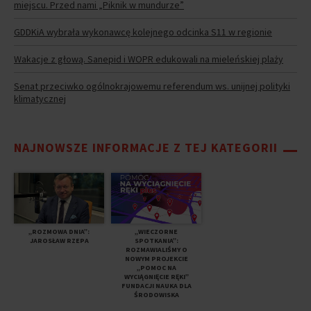
miejscu. Przed nami „Piknik w mundurze”
GDDKiA wybrała wykonawcę kolejnego odcinka S11 w regionie
Wakacje z głową. Sanepid i WOPR edukowali na mieleńskiej plaży
Senat przeciwko ogólnokrajowemu referendum ws. unijnej polityki
klimatycznej
NAJNOWSZE INFORMACJE Z TEJ KATEGORII
„ROZMOWA DNIA”:
„WIECZORNE
JAROSŁAW RZEPA
SPOTKANIA”:
ROZMAWIALIŚMY O
NOWYM PROJEKCIE
„POMOC NA
WYCIĄGNIĘCIE RĘKI”
FUNDACJI NAUKA DLA
ŚRODOWISKA