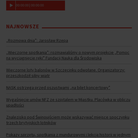
00
:
00
:
00
|
00
:
00
:
00
NAJNOWSZE
„Rozmowa dnia”: Jarosław Rzepa
„Wieczorne spotkania”: rozmawialiśmy o nowym projekcie „Pomoc
na wyciągnięcie ręki” Fundacji Nauka dla Środowiska
Wieczorne loty balonów w Szczecinku odwołane. Organizatorzy:
przeszkodził silny wiatr
NASK ostrzega przed oszustwami „na bilet koncertowy”
Wygaśnięcie umów NFZ ze szpitalem w Miastku. Placówka w obliczu
upadłości
Znalezisko pod Świnoujściem może wskazywać miejsce spoczynku
trzech brytyjskich lotników
Pokazy sprzętu, spotkania z mundurowymi i lekcja historii w jednym