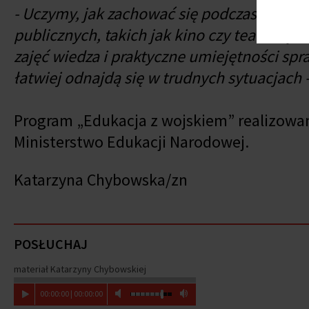
- Uczymy, jak zachować się podczas alarmu 
publicznych, takich jak kino czy teatr. Są 
zajęć wiedza i praktyczne umiejętności spr
łatwiej odnajdą się w trudnych sytuacjach 
Program „Edukacja z wojskiem” realizowan
Ministerstwo Edukacji Narodowej.
Katarzyna Chybowska/zn
POSŁUCHAJ
materiał Katarzyny Chybowskiej
00
:
00
:
00
|
00
:
00
:
00