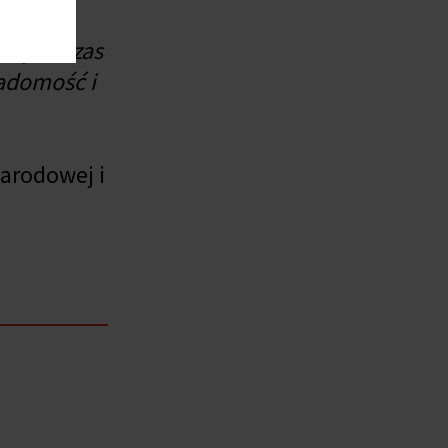
yta podczas
iadomość i
arodowej i