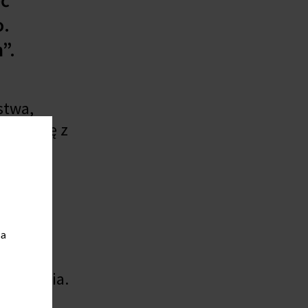
o.
”.
stwa,
ą teorię z
jenia.
 w
ia
lem
agrożenia.