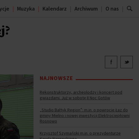
ycje
Muzyka
Kalendarz
Archiwum
O nas
j?
NAJNOWSZE
Rekonstruktorzy, archeolodzy i koncert pod
gwiazdami. Już w sobotę II Noc Gotów
„Studio Bałtyk Region”: m.in. o powrocie Łaz do
gminy Mielno i nowej inwestycji Elektrociepłowni
Rosnowo
Krzysztof Szymański m.in. o prezydenturze
Karola Nawrockiego