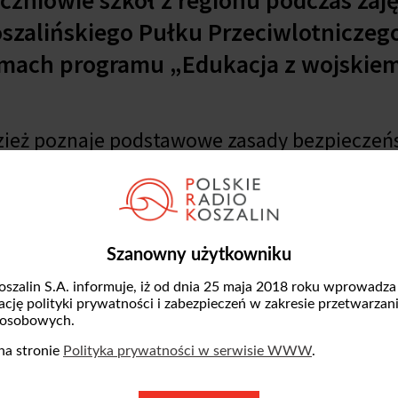
szalińskiego Pułku Przeciwlotniczeg
amach programu „Edukacja z wojskiem
zież poznaje podstawowe zasady bezpieczeń
z udzielania pierwszej pomocy. Zajęcia łącz
 sprawia, że wiedza jest łatwiejsza do przyswo
winny odbywać się częściej, przynajmniej raz
Szanowny użytkowniku
ie lata -
mówili uczniowie.
oszalin S.A. informuje, iż od dnia 25 maja 2018 roku wprowadza
zację polityki prywatności i zabezpieczeń w zakresie przetwarzan
 osobowych.
 Koszalińskiego Pułku Przeciwlotniczego, ce
na stronie
Polityka prywatności w serwisie WWW
.
zi do właściwego reagowania w sytuacjach z