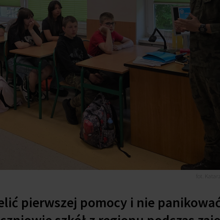
fot. Kata
lić pierwszej pomocy i nie panikowa
uczniowie szkół z regionu podczas zaj