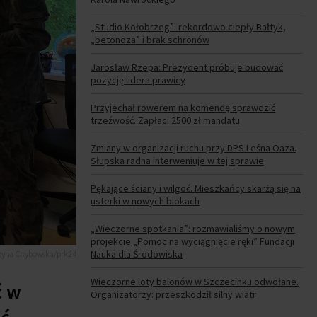
„Studio Kołobrzeg”: rekordowo ciepły Bałtyk,
„betonoza” i brak schronów
Jarosław Rzepa: Prezydent próbuje budować
pozycję lidera prawicy
Przyjechał rowerem na komendę sprawdzić
trzeźwość. Zapłaci 2500 zł mandatu
Zmiany w organizacji ruchu przy DPS Leśna Oaza.
Słupska radna interweniuje w tej sprawie
Pękające ściany i wilgoć. Mieszkańcy skarżą się na
usterki w nowych blokach
„Wieczorne spotkania”: rozmawialiśmy o nowym
projekcie „Pomoc na wyciągnięcie ręki” Fundacji
Nauka dla Środowiska
rzyna Chybowska/prk24
Wieczorne loty balonów w Szczecinku odwołane.
ć w
Organizatorzy: przeszkodził silny wiatr
ęć