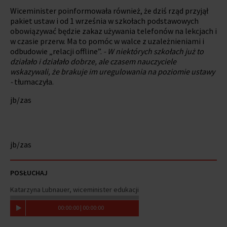
Wiceminister poinformowała również, że dziś rząd przyjął
pakiet ustaw i od 1 września w szkołach podstawowych
obowiązywać będzie zakaz używania telefonów na lekcjach i
w czasie przerw. Ma to pomóc w walce z uzależnieniami i
odbudowie „relacji offline”.
- W niektórych szkołach już to
działało i działało dobrze, ale czasem nauczyciele
wskazywali, że brakuje im uregulowania na poziomie ustawy
-
tłumaczyła.
jb/zas
jb/zas
POSŁUCHAJ
Katarzyna Lubnauer, wiceminister edukacji
00
:
00
:
00
|
00
:
00
:
00