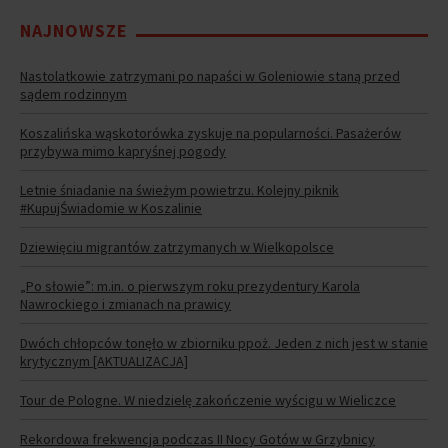
NAJNOWSZE
Nastolatkowie zatrzymani po napaści w Goleniowie staną przed
sądem rodzinnym
Koszalińska wąskotorówka zyskuje na popularności. Pasażerów
przybywa mimo kapryśnej pogody
Letnie śniadanie na świeżym powietrzu. Kolejny piknik
#KupujŚwiadomie w Koszalinie
Dziewięciu migrantów zatrzymanych w Wielkopolsce
„Po słowie”: m.in. o pierwszym roku prezydentury Karola
Nawrockiego i zmianach na prawicy
Dwóch chłopców tonęło w zbiorniku ppoż. Jeden z nich jest w stanie
krytycznym [AKTUALIZACJA]
Tour de Pologne. W niedzielę zakończenie wyścigu w Wieliczce
Rekordowa frekwencja podczas II Nocy Gotów w Grzybnicy