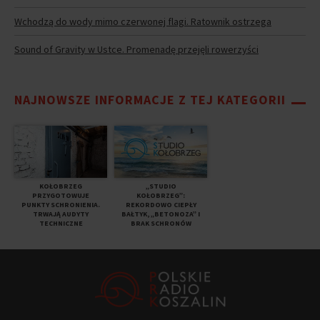
Wchodzą do wody mimo czerwonej flagi. Ratownik ostrzega
Sound of Gravity w Ustce. Promenadę przejęli rowerzyści
NAJNOWSZE INFORMACJE Z TEJ KATEGORII
KOŁOBRZEG
„STUDIO
PRZYGOTOWUJE
KOŁOBRZEG”:
PUNKTY SCHRONIENIA.
REKORDOWO CIEPŁY
TRWAJĄ AUDYTY
BAŁTYK, „BETONOZA” I
TECHNICZNE
BRAK SCHRONÓW