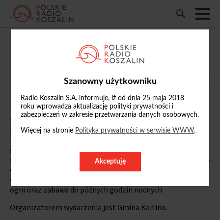
Karlińska Noc Świętojańska
20/06/2026 00:01 - 20/06/2026 23:59
Szanowny użytkowniku
Radio Koszalin S.A. informuje, iż od dnia 25 maja 2018
roku wprowadza aktualizację polityki prywatności i
zabezpieczeń w zakresie przetwarzania danych osobowych.
Święto inspirowane obrzędami związanymi z letnim
przesileniem, łączy elementy tradycji i współczesnej
Więcej na stronie
Polityka prywatności w serwisie WWW
.
rozrywki. W programie zostały przewidziane konkurencje
sportowe, koncerty, pokazy taneczne oraz warsztaty dla
najmłodszych. Nie zabraknie rytuałów, takich jak puszczanie
Akceptuję
wianków, poszukiwanie kwiatu paproci czy iluminacji
wodnych. Na koniec zaplanowany został pokaz sztucznych
ogni oraz zabawa do późnych godzin nocnych.
Organizatorem wydarzenia jest Gmina Karlino.