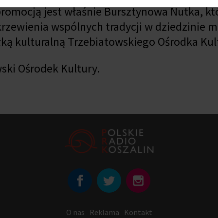
romocją jest właśnie Bursztynowa Nutka, któ
krzewienia wspólnych tradycji w dziedzinie m
rełką kulturalną Trzebiatowskiego Ośrodka Kul
ski Ośrodek Kultury.
O nas
Reklama
Kontakt