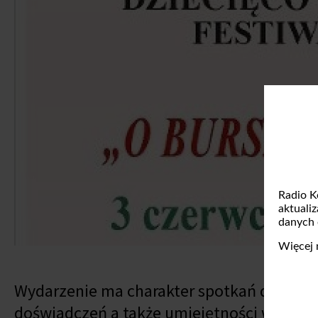
Radio K
aktuali
danych
Więcej 
Wydarzenie ma charakter spotkań dzieci i
doświadczeń a także umiejętności w dziedz