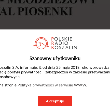
Szanowny użytkowniku
oszalin S.A. informuje, iż od dnia 25 maja 2018 roku wprowadza
zację polityki prywatności i zabezpieczeń w zakresie przetwarzan
 osobowych.
na stronie
Polityka prywatności w serwisie WWW
.
 młodzieży propagujących śpiewanie oraz wy
Akceptuję
inie muzyki i tańca. Działalność artystyczn