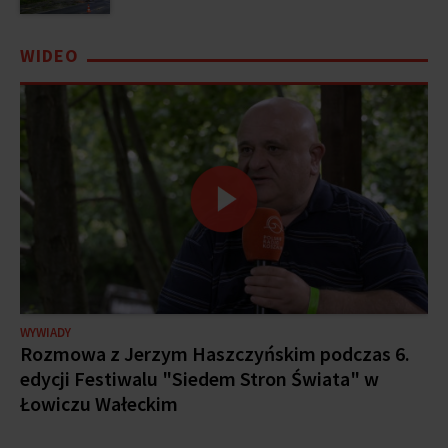
WIDEO
RADIOWY KLUB OBIEŻYŚWIATA
„Byliśmy strasznymi wrogami tandetnego
kombatanctwa” - Wojciech Jagielski gościem
Klubu Obieżyświata