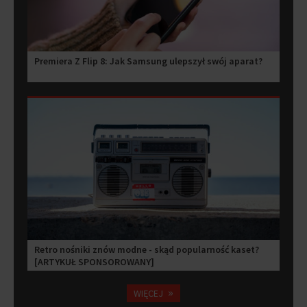
Premiera Z Flip 8: Jak Samsung ulepszył swój aparat?
Retro nośniki znów modne - skąd popularność kaset?
[ARTYKUŁ SPONSOROWANY]
»
WIĘCEJ