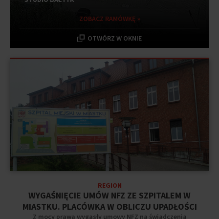
ZOBACZ RAMÓWKĘ »
OTWÓRZ W OKNIE
REGION
WYGAŚNIĘCIE UMÓW NFZ ZE SZPITALEM W
MIASTKU. PLACÓWKA W OBLICZU UPADŁOŚCI
Z mocy prawa wygasły umowy NFZ na świadczenia