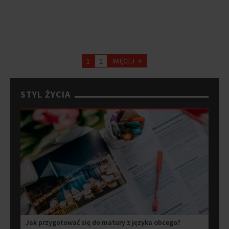
LIVE SESSIONS
Elba Zai - cały koncert (Radio Koszalin Live
Sessions)
»
WIĘCEJ
1
2
STYL ŻYCIA
Jak przygotować się do matury z języka obcego?