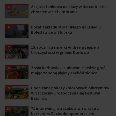
Akcja ratunkowa na plaży w Ustce. 8-letni
5
chłopiec w ciężkim stanie
Pożar zakładu stolarskiego na Osiedlu
6
Bolesławice w Słupsku
15. rocznica śmierci Andrzeja Leppera.
7
Uroczystości w gminie Darłowo
Zosia Karbowiak: cudowanie będzie grać,
8
mając za sobą piękny zachód słońca
Podniebne pokazy kolorowych olbrzymów.
9
W Szczecinku rozpoczyna się Festiwal
Balonów
71 interwencji strażaków w związku z
10
burzami w Zachodniopomorskiem