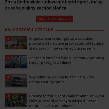
Zosia Karbowiak: cudowanie będzie grać, mając
za sobą piękny zachód słońca
»
WIĘCEJ INFORMACJI
NAJCZĘŚCIEJ CZYTANE
Słupska neurochirurgia ze wsparciem
1
powiatu. Starostwo przekazało 100 tysięcy
zł na zakup innowacyjnego urządzenia
Zabrakło im sił na środku Jamna. Z pomocą
2
ruszyli policyjni wodnicy
Wypadek na S11 pod Koszalinem. Trzy
3
osoby zostały ranne
Pokazy sprzętu, spotkania z mundurowymi
4
i lekcja historii w jednym miejscu. Przed
nami „Piknik w mundurze”