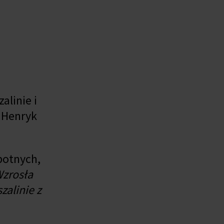
alinie i
e Henryk
botnych,
Wzrosła
zalinie z