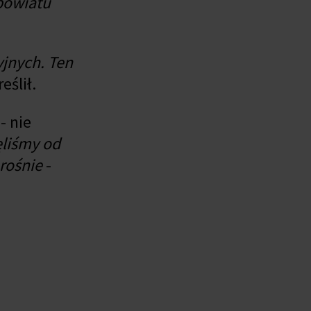
powiatu
jnych. Ten
eślił.
- nie
ęliśmy od
rośnie
-