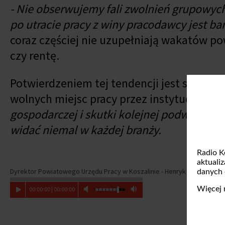
- Nie obserwujemy fali zwolnień grupowyc
po utracie pracy z winy pracodawcy jest b
coraz częściej nie uzupełniają wakatów p
czy rentę.
Potwierdzeniem tej tendencji jest spadek 
wolnych miejsc pracy przez instytucje publ
gospodarczej i skutki kolejnej podwyżki pł
widać niemal w każdej branży.
Radio K
aktuali
Dyrektor Powiatowego Urzędu Pracy w Koszalinie - Henryk Kozłowski
danych
Więcej 
00
:
00
:
00
|
00
:
00
:
00