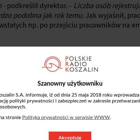
h -
podkreślił dyrektor. -
Liczba osób rejestruj
ardzo podobna jak rok temu.
Jak wyjaśnił, pr
owstałych np. po przejściu pracowników na e
liczby ofert pracy i to mimo obowiązku zgłas
iczne. -
Pracodawcy czekają na rozwój sytuac
acy minimalnej -
mówił Henryk Kozłowski. -
O
Szanowny użytkowniku
oszalin S.A. informuje, iż od dnia 25 maja 2018 roku wprowadza
zację polityki prywatności i zabezpieczeń w zakresie przetwarzan
 osobowych.
na stronie
Polityka prywatności w serwisie WWW
.
Akceptuję