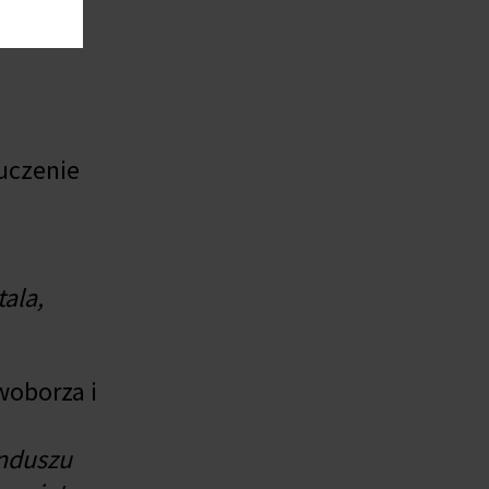
luczenie
ala,
woborza i
unduszu