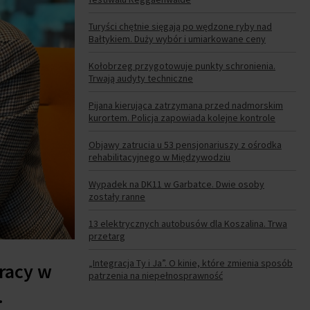
Turyści chętnie sięgają po wędzone ryby nad
Bałtykiem. Duży wybór i umiarkowane ceny
Kołobrzeg przygotowuje punkty schronienia.
Trwają audyty techniczne
Pijana kierująca zatrzymana przed nadmorskim
kurortem. Policja zapowiada kolejne kontrole
Objawy zatrucia u 53 pensjonariuszy z ośrodka
rehabilitacyjnego w Międzywodziu
Wypadek na DK11 w Garbatce. Dwie osoby
zostały ranne
13 elektrycznych autobusów dla Koszalina. Trwa
przetarg
„Integracja Ty i Ja”. O kinie, które zmienia sposób
racy w
patrzenia na niepełnosprawność
.