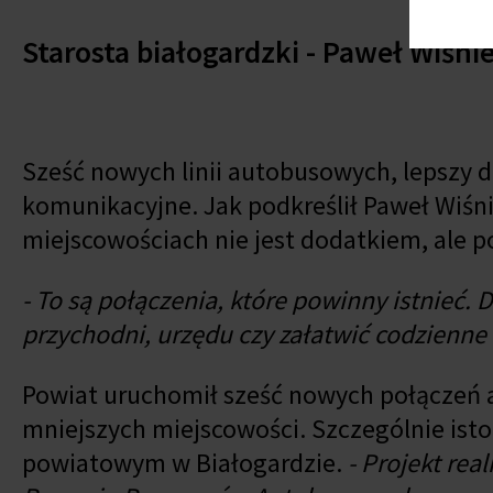
Starosta białogardzki - Paweł Wiśni
Sześć nowych linii autobusowych, lepszy d
komunikacyjne. Jak podkreślił Paweł Wiśni
miejscowościach nie jest dodatkiem, ale
- To są połączenia, które powinny istnieć.
przychodni, urzędu czy załatwić codzienne 
Powiat uruchomił sześć nowych połączeń a
mniejszych miejscowości. Szczególnie ist
powiatowym w Białogardzie.
- Projekt rea