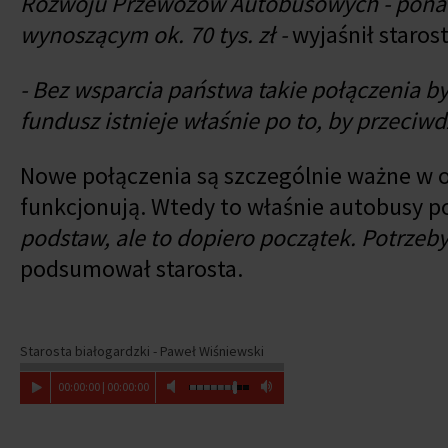
Rozwoju Przewozów Autobusowych - ponad 5
wynoszącym ok. 70 tys. zł -
wyjaśnił starost
- Bez wsparcia państwa takie połączenia 
fundusz istnieje właśnie po to, by przeci
Nowe połączenia są szczególnie ważne w o
funkcjonują. Wtedy to właśnie autobusy p
podstaw, ale to dopiero początek. Potrzeb
podsumował starosta.
Starosta białogardzki - Paweł Wiśniewski
00
:
00
:
00
|
00
:
00
:
00