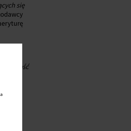
ących się
acodawcy
meryturę
zania
ji
strożność
ia