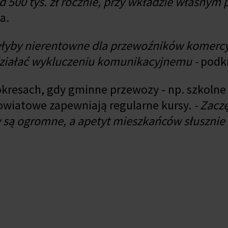
00 tys. zł rocznie, przy wkładzie własnym 
a.
byłyby nierentowne dla przewoźników komercy
wdziałać wykluczeniu komunikacyjnemu -
podkr
kresach, gdy gminne przewozy - np. szkolne 
owiatowe zapewniają regularne kursy.
- Zacz
y są ogromne, a apetyt mieszkańców słusznie 