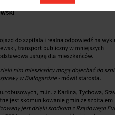
ewski
ojazd do szpitala i realna odpowiedź na wyk
ewski, transport publiczny w mniejszych
 podstawową usługą dla mieszkańców.
 Dzięki nim mieszkańcy mogą dojechać do szpit
sprawy w Białogardzie -
mówił starosta.
utobusowych, m.in. z Karlina, Tychowa, Sła
otne jest skomunikowanie gmin ze szpitalem
lizowany jest dzięki środkom z Rządowego F