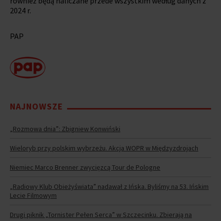
również będą naliczane przede wszystkim według danych z
2024 r.
PAP
NAJNOWSZE
„Rozmowa dnia”: Zbigniew Konwiński
Wieloryb przy polskim wybrzeżu. Akcja WOPR w Międzyzdrojach
Niemiec Marco Brenner zwycięzcą Tour de Pologne
„Radiowy Klub Obieżyświata” nadawał z Ińska. Byliśmy na 53. Ińskim
Lecie Filmowym
Drugi piknik „Tornister Pełen Serca” w Szczecinku. Zbierają na