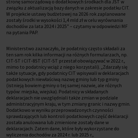
stronę samorządową o dodatkowych środkach dla JST w
związku z aktualizacją bazy danych w zakresie podatku CIT.
W projekcie ustawy budżetowej na 2026 rok zaplanowane
zostały środki w wysokości 1,4 mld zł w celu wyrównania
dochodów za lata 2024 i 2025” – czytamy w odpowiedzi MF
na pytania PAP.
Ministerstwo zaznaczyło, że podatnicy często składali za
ten sam rok kilka informacji na różnych formularzach, np.
CIT-ST i CIT-8ST (CIT-ST przestał obowiązywać w 2022 r.,
mimo to podatnicy wciąż z niego korzystali). „Zdarzały się
także sytuacje, gdy podatnicy CIT wpisywali w deklaracjach
podatkowych niewłaściwą nazwę gminy lub typ gminy
(istnieją bowiem gminy o tej samej nazwie, ale różnych
typów: miejska, wiejska). Podatnicy w składanych
deklaracjach nie uwzględniali także zmian w podziale
administracyjnym kraju, w tym zmiany granic i nazwy gmin.
Dodatkowo w wyniku przeprowadzonych czynności
sprawdzających lub kontroli podatkowych część deklaracji
została anulowana lub zmienione zostały dane w
deklaracjach. Zatem dane, które były wykorzystane do
wyliczenia dochodów za 2024 r. lub 2025 r.,