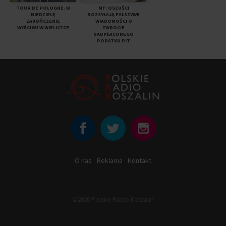
TOUR DE POLOGNE. W
MF: OSZUŚCI
NIEDZIELĘ
ROZSYŁAJĄ FAŁSZYWE
ZAKOŃCZENIE
WIADOMOŚCI O
WYŚCIGU W WIELICZCE
ZWROCIE
NADPŁACONEGO
PODATKU PIT
O nas
Reklama
Kontakt
©2026 Polskie Radio Koszalin