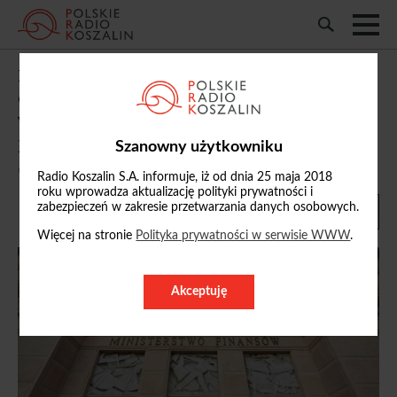
Ministerstwo Finansów: samorządy
dostaną w 2026 r. 1,4 mld zł z tytułu
wyrównania dochodów za dwa
poprzednie lata
Szanowny użytkowniku
03/10/2025, 07:15
Radio Koszalin S.A. informuje, iż od dnia 25 maja 2018
roku wprowadza aktualizację polityki prywatności i
zabezpieczeń w zakresie przetwarzania danych osobowych.
Więcej na stronie
Polityka prywatności w serwisie WWW
.
Akceptuję