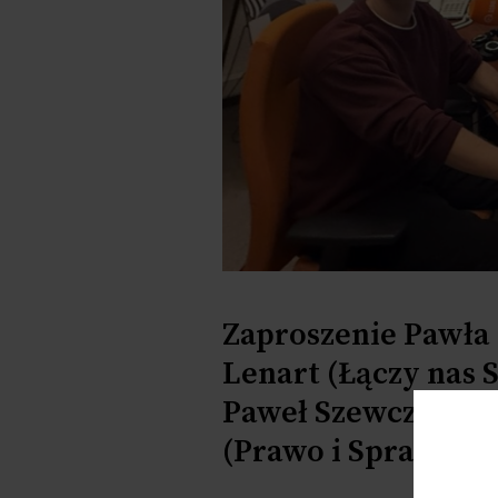
Zaproszenie Pawła 
Lenart (Łączy nas S
Paweł Szewczyk (P
(Prawo i Sprawiedl