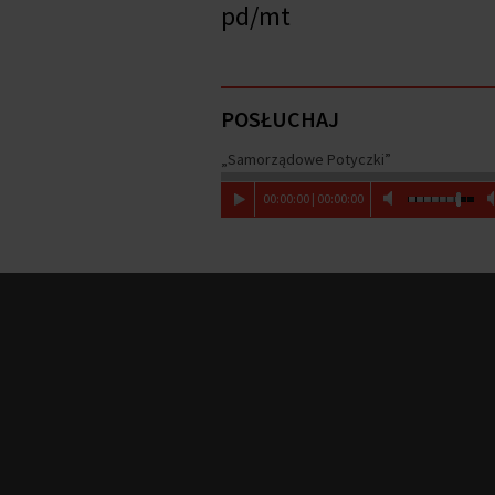
pd/mt
POSŁUCHAJ
„Samorządowe Potyczki”
00
:
00
:
00
|
00
:
00
:
00