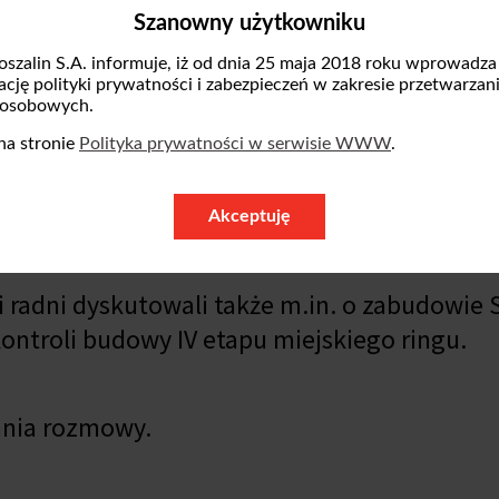
Szanowny użytkowniku
radni dyskutowali o działalności schroniska d
oszalin S.A. informuje, iż od dnia 25 maja 2018 roku wprowadza
ienić zasady funkcjonowania schroniska przy
zację polityki prywatności i zabezpieczeń w zakresie przetwarzan
je, by zarządzanie obiektem przejęło Przedsi
 osobowych.
a opiekę nad zwierzętami nadal prowadziło
na stronie
Polityka prywatności w serwisie WWW
.
ją zająć się tą sprawą na październikowej ses
Akceptuję
i radni dyskutowali także m.in. o zabudowie 
ontroli budowy IV etapu miejskiego ringu.
ania rozmowy.