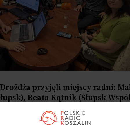
Drożdża przyjęli miejscy radni: Ma
łupsk), Beata Kątnik (Słupsk Wspól
latforma Obywatelska) oraz Adam 
iwość).