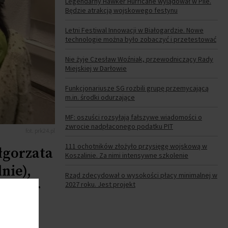
Legendarny Hawker Hurricane wylądował w Pile.
Będzie atrakcją wojskowego festynu
Letni Festiwal Innowacji w Białogardzie. Nowe
technologie można było zobaczyć i przetestować
Nie żyje Czesław Woźniak, przewodniczący Rady
Miejskiej w Darłowie
Funkcjonariusze SG rozbili grupę przemycającą
m.in. środki odurzające
MF: oszuści rozsyłają fałszywe wiadomości o
zwrocie nadpłaconego podatku PIT
fot. prk24.pl
111 ochotników złożyło przysięgę wojskową w
łgorzata
Koszalinie. Za nimi intensywne szkolenie
nie),
Rząd zdecydował o wysokości płacy minimalnej w
2027 roku. Jest projekt
Treder