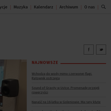
ycje
Muzyka
Kalendarz
Archiwum
O nas
NAJNOWSZE
Wchodzą do wody mimo czerwonej flagi.
Ratownik ostrzega
Sound of Gravity w Ustce. Promenadę przejęli
rowerzyści
Napaść na 16-latka w Goleniowie. Ma rany kłute