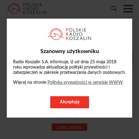
„Równe Szanse 60+”: m.in. o Gminnym
Dniu Seniora i projekcie Atywni Plus
17/09/2025, 19:00
Szanowny użytkowniku
Radio Koszalin S.A. informuje, iż od dnia 25 maja 2018
roku wprowadza aktualizację polityki prywatności i
zabezpieczeń w zakresie przetwarzania danych osobowych.
Więcej na stronie
Polityka prywatności w serwisie WWW
.
Przemysław Grabiński
p.grabinski
Akceptuję
@radio.koszalin.pl
668 193 409
ZOBACZ PROFIL