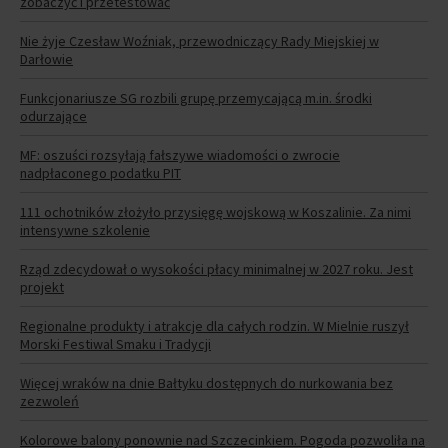
zobaczyć i przetestować
Nie żyje Czesław Woźniak, przewodniczący Rady Miejskiej w
Darłowie
Funkcjonariusze SG rozbili grupę przemycającą m.in. środki
odurzające
MF: oszuści rozsyłają fałszywe wiadomości o zwrocie
nadpłaconego podatku PIT
111 ochotników złożyło przysięgę wojskową w Koszalinie. Za nimi
intensywne szkolenie
Rząd zdecydował o wysokości płacy minimalnej w 2027 roku. Jest
projekt
Regionalne produkty i atrakcje dla całych rodzin. W Mielnie ruszył
Morski Festiwal Smaku i Tradycji
Więcej wraków na dnie Bałtyku dostępnych do nurkowania bez
zezwoleń
Kolorowe balony ponownie nad Szczecinkiem. Pogoda pozwoliła na