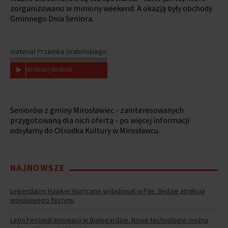
zorganizowano w miniony weekend. A okazją były obchody
Gminnego Dnia Seniora.
materiał Przemka Grabińskiego
00
:
00
:
00
|
00
:
00
:
00
Seniorów z gminy Mirosławiec - zainteresowanych
przygotowaną dla nich ofertą - po więcej informacji
odsyłamy do Ośrodka Kultury w Mirosławcu.
NAJNOWSZE
Legendarny Hawker Hurricane wylądował w Pile. Będzie atrakcją
wojskowego festynu
Letni Festiwal Innowacji w Białogardzie. Nowe technologie można