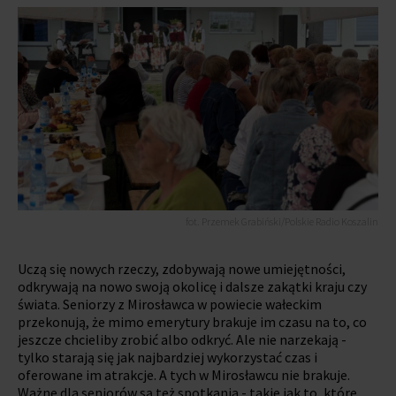
fot. Przemek Grabiński/Polskie Radio Koszalin
Uczą się nowych rzeczy, zdobywają nowe umiejętności,
odkrywają na nowo swoją okolicę i dalsze zakątki kraju czy
świata. Seniorzy z Mirosławca w powiecie wałeckim
przekonują, że mimo emerytury brakuje im czasu na to, co
jeszcze chcieliby zrobić albo odkryć. Ale nie narzekają -
tylko starają się jak najbardziej wykorzystać czas i
oferowane im atrakcje. A tych w Mirosławcu nie brakuje.
Ważne dla seniorów są też spotkania - takie jak to, które