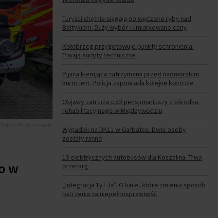
Turyści chętnie sięgają po wędzone ryby nad
Bałtykiem. Duży wybór i umiarkowane ceny
Kołobrzeg przygotowuje punkty schronienia.
Trwają audyty techniczne
Pijana kierująca zatrzymana przed nadmorskim
kurortem. Policja zapowiada kolejne kontrole
Objawy zatrucia u 53 pensjonariuszy z ośrodka
rehabilitacyjnego w Międzywodziu
Polskie Radio Koszalin
Wypadek na DK11 w Garbatce. Dwie osoby
zostały ranne
13 elektrycznych autobusów dla Koszalina. Trwa
ło w
przetarg
„Integracja Ty i Ja”. O kinie, które zmienia sposób
patrzenia na niepełnosprawność