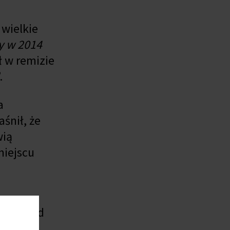
 wielkie
y w 2014
ł w remizie
.
a
śnił, że
wią
miejscu
 to wkład