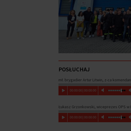
POSŁUCHAJ
mł. brygadier Artur Litwin, z-ca komenda
00
:
00
:
00
|
00
:
00
:
00
Łukasz Grzonkowski, wiceprezes OPS w 
00
:
00
:
00
|
00
:
00
:
00