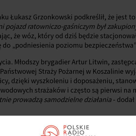
u Łukasz Grzonkowski podkreślił, że jest to
tni pojazd ratowniczo-gaśniczym był zakupion
jąc, że wóz, który od dziś będzie stacjonowa
ię do „podniesienia poziomu bezpieczeństwa”
ycia. Młodszy brygadier Artur Litwin, zastępc
aństwowej Straży Pożarnej w Koszalinie wyja
cy, dzięki wyszkoleniu i doposażeniu, stano
wodowych strażaków i często są pierwsi na 
otnie prowadzą samodzielne działania
- dodał
ad dwa miliony złotych, z czego 400 tys. zł
 część stanowi dofinansowanie z Urzędu