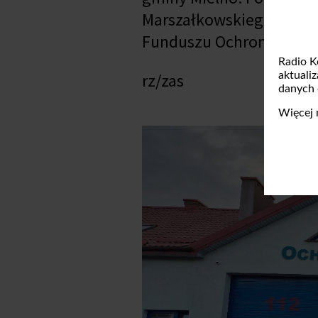
Marszałkowskiego Woje
Funduszu Ochrony Środo
Radio K
aktuali
rz/zas
danych
Więcej 