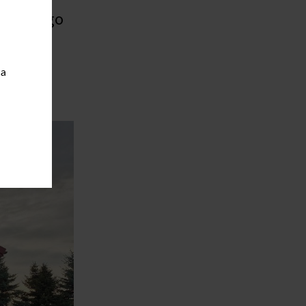
wódzkiego
ia