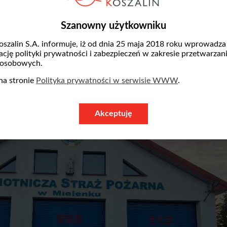
wództwa Zachodniopomorskiego oraz Woje
Szanowny użytkowniku
wiska i Gospodarki Wodnej w Szczecinie.
oszalin S.A. informuje, iż od dnia 25 maja 2018 roku wprowadza
zację polityki prywatności i zabezpieczeń w zakresie przetwarzan
 osobowych.
na stronie
Polityka prywatności w serwisie WWW
.
Akceptuję