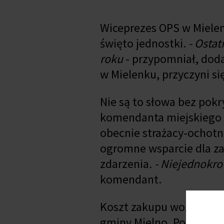
Wiceprezes OPS w Mielenk
święto jednostki.
- Osta
roku
- przypomniał, doda
w Mielenku, przyczyni s
Nie są to słowa bez pokr
komendanta miejskiego P
obecnie strażacy-ochotni
ogromne wsparcie dla za
zdarzenia
. - Niejednokr
komendant.
Koszt zakupu wozu to pon
gminy Mielno. Pozostałą