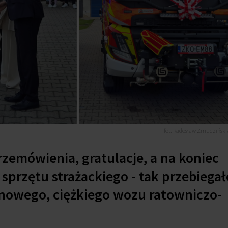
fot. Radosław Zmudziński/
rzemówienia, gratulacje, a na koniec
sprzętu strażackiego - tak przebiega
nowego, ciężkiego wozu ratowniczo-