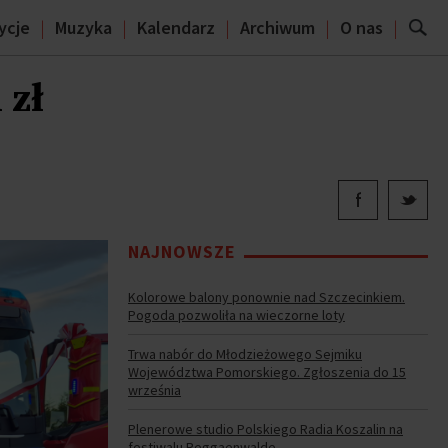
ycje
Muzyka
Kalendarz
Archiwum
O nas
 zł
NAJNOWSZE
Kolorowe balony ponownie nad Szczecinkiem.
Pogoda pozwoliła na wieczorne loty
Trwa nabór do Młodzieżowego Sejmiku
Województwa Pomorskiego. Zgłoszenia do 15
września
Plenerowe studio Polskiego Radia Koszalin na
festiwalu Reggaenwalde