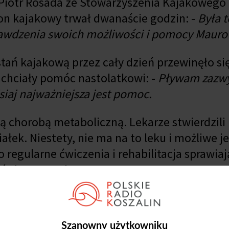
 Piotr Rosada ze Stowarzyszenia Kajakoweg
on kajakowy trwał dwanaście godzin: -
Była t
awdzenia swoich możliwości i pomocy Mauro
tań kajakową przez cały dzień przewinęło si
e chciały pomóc nastolatkowi: -
Pływam zazwy
siaj najważniejsza jest pomoc.
ką chorobą metaboliczną. Lekarze stwierdzili
iałek. Niestety, nie ma na to leku i możliwe j
 regularne ćwiczenia i rehabilitacja sprawiaj
ń się poprawia.
ał Powiat Białogardzki. Po zakończeniu wśr
 rozlosowano nagrody.
Szanowny użytkowniku