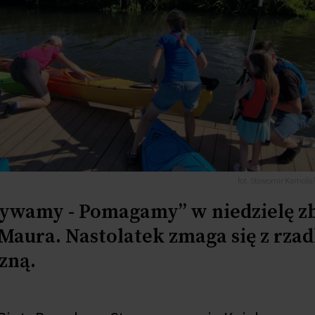
fot. Sławomir Kamola/ 
ływamy - Pomagamy” w niedzielę z
 Maura. Nastolatek zmaga się z rza
zną.