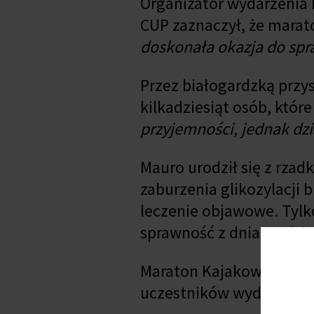
Organizator wydarzenia
CUP zaznaczył, że marat
doskonała okazja do spr
Przez białogardzką przys
kilkadziesiąt osób, któr
przyjemności, jednak dzi
Mauro urodził się z rzad
zaburzenia glikozylacji b
leczenie objawowe. Tylko
sprawność z dnia na dzie
Maraton Kajakowy wspier
uczestników wydarzenia