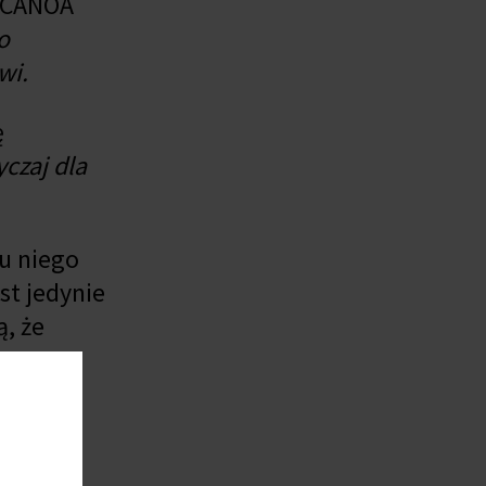
o CANOA
o
wi.
ę
czaj dla
 u niego
est jedynie
ą, że
ód