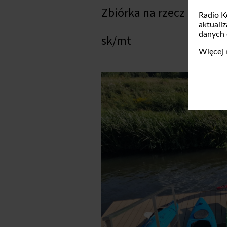
Zbiórka na rzecz Maura 
Radio K
aktuali
danych
sk/mt
Więcej 