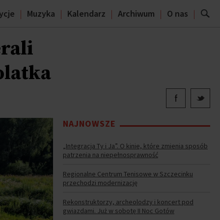
ycje
Muzyka
Kalendarz
Archiwum
O nas
rali
olatka
NAJNOWSZE
„Integracja Ty i Ja”. O kinie, które zmienia sposób
patrzenia na niepełnosprawność
Regionalne Centrum Tenisowe w Szczecinku
przechodzi modernizację
Rekonstruktorzy, archeolodzy i koncert pod
gwiazdami. Już w sobotę II Noc Gotów