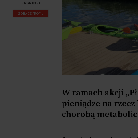
94 347 09 53
ZOBACZ PROFIL
W ramach akcji „P
pieniądze na rzecz
chorobą metabolic