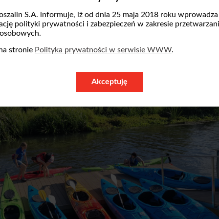
jest prowadzona na
portalu Siepomaga
.
oszalin S.A. informuje, iż od dnia 25 maja 2018 roku wprowadza
zację polityki prywatności i zabezpieczeń w zakresie przetwarzan
 osobowych.
na stronie
Polityka prywatności w serwisie WWW
.
Akceptuję