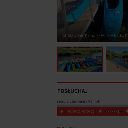
fot. Sławomir Kamola/ Polskie Radio K
POSŁUCHAJ
relacja Sławomira Kamoli
00
:
00
:
00
|
00
:
00
:
00
uczestnicy