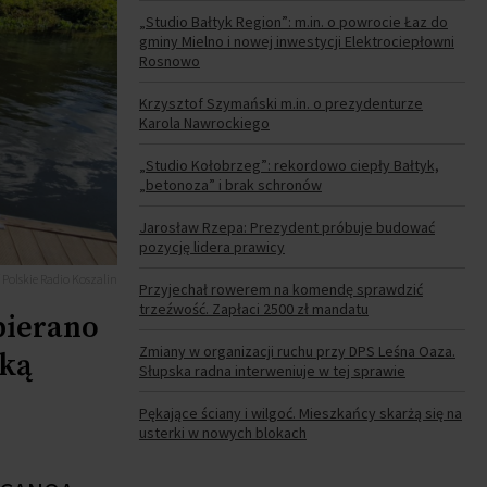
„Studio Bałtyk Region”: m.in. o powrocie Łaz do
gminy Mielno i nowej inwestycji Elektrociepłowni
Rosnowo
Krzysztof Szymański m.in. o prezydenturze
Karola Nawrockiego
„Studio Kołobrzeg”: rekordowo ciepły Bałtyk,
„betonoza” i brak schronów
Jarosław Rzepa: Prezydent próbuje budować
pozycję lidera prawicy
Polskie Radio Koszalin
Przyjechał rowerem na komendę sprawdzić
trzeźwość. Zapłaci 2500 zł mandatu
bierano
Zmiany w organizacji ruchu przy DPS Leśna Oaza.
dką
Słupska radna interweniuje w tej sprawie
Pękające ściany i wilgoć. Mieszkańcy skarżą się na
usterki w nowych blokach