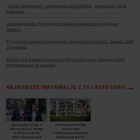
„Studio Kołobrzeg”: rekordowo ciepły Bałtyk, „betonoza” i brak
schronów
Jarosław Rzepa: Prezydent próbuje budować pozycję lidera
prawicy
Przyjechał rowerem na komendę sprawdzić trzeźwość. Zapłaci 2500
zł mandatu
Zmiany w organizacji ruchu przy DPS Leśna Oaza. Słupska radna
interweniuje w tej sprawie
NAJNOWSZE INFORMACJE Z TEJ KATEGORII
RADOSŁAW FOGIEL Z
PODPISANO UMOWĘ
WIZYTĄ W PILE. MÓWIŁ
NA BUDOWĘ
O SYTUACJI W PIS
PIERWSZEGO BLOKU W
ORAZ PRACACH NAD
RAMACH SIM W PILE