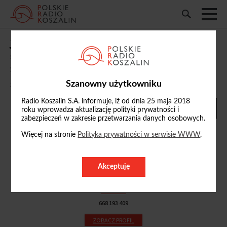
Jest wyrok w głośnej sprawie byłego
starosty pilskiego. 10 tysięcy zł
zadośćuczynienia dla lekarki
Szanowny użytkowniku
24/07/2025, 12:04
Radio Koszalin S.A. informuje, iż od dnia 25 maja 2018
roku wprowadza aktualizację polityki prywatności i
zabezpieczeń w zakresie przetwarzania danych osobowych.
Więcej na stronie
Polityka prywatności w serwisie WWW
.
Przemysław Grabiński
Akceptuję
p.grabinski
@radio.koszalin.pl
668 193 409
ZOBACZ PROFIL