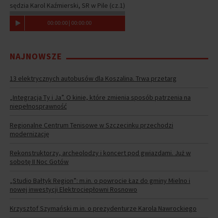
sędzia Karol Kaźmierski, SR w Pile (cz.1)
00
:
00
:
00
|
00
:
00
:
00
NAJNOWSZE
13 elektrycznych autobusów dla Koszalina. Trwa przetarg
„Integracja Ty i Ja”. O kinie, które zmienia sposób patrzenia na
niepełnosprawność
Regionalne Centrum Tenisowe w Szczecinku przechodzi
modernizację
Rekonstruktorzy, archeolodzy i koncert pod gwiazdami. Już w
sobotę II Noc Gotów
„Studio Bałtyk Region”: m.in. o powrocie Łaz do gminy Mielno i
nowej inwestycji Elektrociepłowni Rosnowo
Krzysztof Szymański m.in. o prezydenturze Karola Nawrockiego