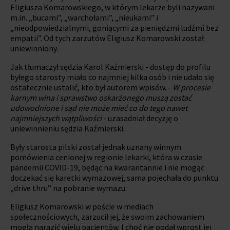
Eligiusza Komarowskiego, w którym lekarze byli nazywani
m.in. „bucami”, „warchołami”, „nieukami” i
„nieodpowiedzialnymi, goniącymi za pieniędzmi ludźmi bez
empatii”. Od tych zarzutów Eligiusz Komarowski został
uniewinniony.
Jak tłumaczył sędzia Karol Kaźmierski - dostęp do profilu
byłego starosty miało co najmniej kilka osób i nie udało się
ostatecznie ustalić, kto był autorem wpisów. -
W procesie
karnym wina i sprawstwo oskarżonego muszą zostać
udowodnione i sąd nie może mieć co do tego nawet
najmniejszych wątpliwości
- uzasadniał decyzję o
uniewinnieniu sędzia Kaźmierski.
Były starosta pilski został jednak uznany winnym
pomówienia cenionej w regionie lekarki, która w czasie
pandemii COVID-19, będąc na kwarantannie i nie mogąc
doczekać się karetki wymazowej, sama pojechała do punktu
„drive thru” na pobranie wymazu.
Eligiusz Komarowski w poście w mediach
społecznościowych, zarzucił jej, że swoim zachowaniem
mogła narazić wielu pacjentów. I choć nie podał wprost jej