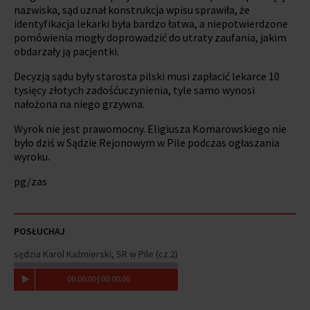
nazwiska, sąd uznał konstrukcja wpisu sprawiła, że
identyfikacja lekarki była bardzo łatwa, a niepotwierdzone
pomówienia mogły doprowadzić do utraty zaufania, jakim
obdarzały ją pacjentki.
Decyzją sądu były starosta pilski musi zapłacić lekarce 10
tysięcy złotych zadośćuczynienia, tyle samo wynosi
nałożona na niego grzywna.
Wyrok nie jest prawomocny. Eligiusza Komarowskiego nie
było dziś w Sądzie Rejonowym w Pile podczas ogłaszania
wyroku.
pg/zas
POSŁUCHAJ
sędzia Karol Kaźmierski, SR w Pile (cz.2)
00
:
00
:
00
|
00
:
00
:
00